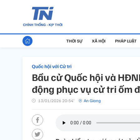
THỜI SỰ
XÃ HỘI
PHÁP LUẬT
Quốc hội với Cử tri
Bầu cử Quốc hội và HĐND
động phục vụ cử tri ốm đ
13/01/2026 20:54’
An Giang