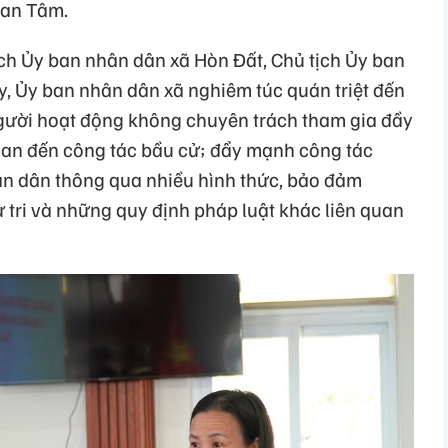
han Tâm.
h Ủy ban nhân dân xã Hòn Đất, Chủ tịch Ủy ban
y, Ủy ban nhân dân xã nghiêm túc quán triệt đến
gười hoạt động không chuyên trách tham gia đầy
quan đến công tác bầu cử; đẩy mạnh công tác
ân dân thông qua nhiều hình thức, bảo đảm
ử tri và những quy định pháp luật khác liên quan