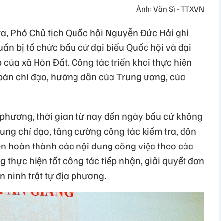
Ảnh: Văn Sĩ - TTXVN
ra, Phó Chủ tịch Quốc hội Nguyễn Đức Hải ghi
ẩn bị tổ chức bầu cử đại biểu Quốc hội và đại
của xã Hòn Đất. Công tác triển khai thực hiện
bản chỉ đạo, hướng dẫn của Trung ương, của
a phương, thời gian từ nay đến ngày bầu cử không
rung chỉ đạo, tăng cường công tác kiểm tra, đôn
iện hoàn thành các nội dung công việc theo các
g thực hiện tốt công tác tiếp nhận, giải quyết đơn
n ninh trật tự địa phương.