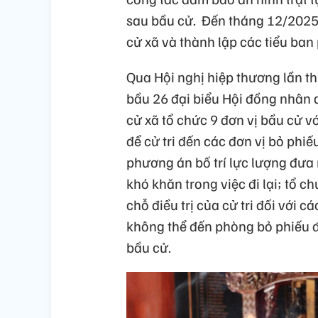
sau bầu cử. Đến tháng 12/2025,
cử xã và thành lập các tiểu ban
Qua Hội nghị hiệp thương lần th
bầu 26 đại biểu Hội đồng nhân d
cử xã tổ chức 9 đơn vị bầu cử vớ
để cử tri đến các đơn vị bỏ phi
phương án bố trí lực lượng đưa 
khó khăn trong việc đi lại; tổ c
chỗ điều trị của cử tri đối với c
không thể đến phòng bỏ phiếu đ
bầu cử.