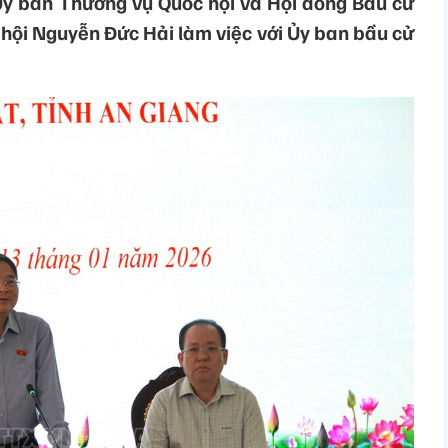
Ủy ban Thường vụ Quốc hội và Hội đồng Bầu cử
 hội Nguyễn Đức Hải làm việc với Ủy ban bầu cử