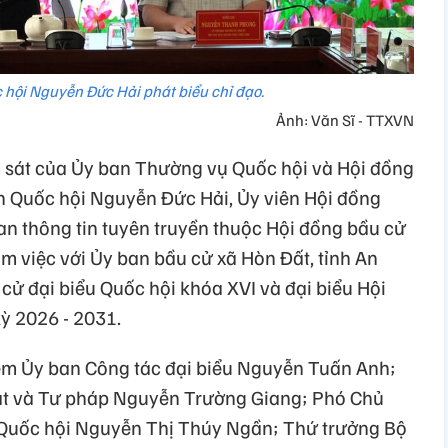
 hội Nguyễn Đức Hải phát biểu chỉ đạo.
Ảnh: Văn Sĩ - TTXVN
m sát của Ủy ban Thường vụ Quốc hội và Hội đồng
h Quốc hội Nguyễn Đức Hải, Ủy viên Hội đồng
an thông tin tuyên truyền thuộc Hội đồng bầu cử
m việc với Ủy ban bầu cử xã Hòn Đất, tỉnh An
cử đại biểu Quốc hội khóa XVI và đại biểu Hội
ỳ 2026 - 2031.
m Ủy ban Công tác đại biểu Nguyễn Tuấn Anh;
ật và Tư pháp Nguyễn Trường Giang; Phó Chủ
Quốc hội Nguyễn Thị Thúy Ngần; Thứ trưởng Bộ