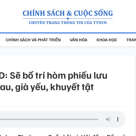
CHÍNH SÁCH VÀ PHÁT TRIỂN
VĂN HÓA
KHOA HỌC
TRAN
: Sẽ bố trí hòm phiếu lưu
au, già yếu, khuyết tật