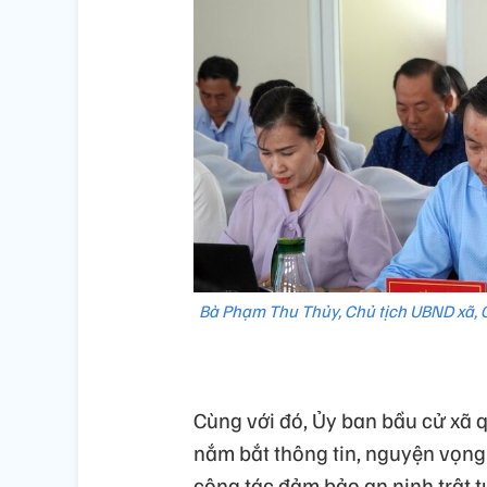
Bà Phạm Thu Thủy, Chủ tịch UBND xã, C
Cùng với đó, Ủy ban bầu cử xã 
nắm bắt thông tin, nguyện vọng 
công tác đảm bảo an ninh trật tự