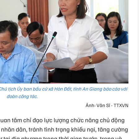
hủ tịch Ủy ban bầu cử xã Hòn Đất, tỉnh An Giang báo cáo với
đoàn công tác.
Ảnh: Văn Sĩ - TTXVN
quan tâm chỉ đạo lực lượng chức năng chủ động
nhân dân, tránh tình trạng khiếu nại, tăng cường
 tại địa phương trong thời gian trước, trong và