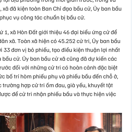
 xã đã kiện toàn Ban Chỉ đạo bầu cử, Ủy ban bầu
 phục vụ công tác chuẩn bị bầu cử.
ứ 1, xã Hòn Đất giới thiệu 46 đại biểu ứng cử để
ân xã. Toàn xã hiện có 45.252 cử tri, Ủy ban bầu
i 33 đơn vị bỏ phiếu, tạo điều kiện thuận lợi nhất
ếu bầu cử. Ủy ban bầu cử xã cũng đã dự kiến các
rước đối với những cử tri có hoàn cảnh đặc biệt
hức bố trí hòm phiếu phụ và phiếu bầu đến chỗ ở,
ác trường hợp cử tri ốm đau, già yếu, khuyết tật
ược để cử tri nhận phiếu bầu và thực hiện việc