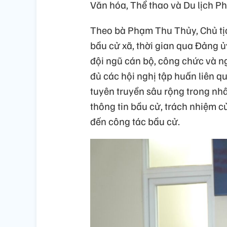
Văn hóa, Thể thao và Du lịch P
Theo bà Phạm Thu Thủy, Chủ tịc
bầu cử xã, thời gian qua Đảng ủ
đội ngũ cán bộ, công chức và n
đủ các hội nghị tập huấn liên 
tuyên truyền sâu rộng trong nh
thông tin bầu cử, trách nhiệm c
đến công tác bầu cử.