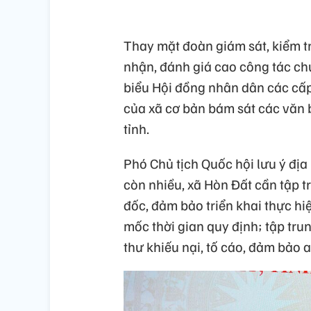
Thay mặt đoàn giám sát, kiểm t
nhận, đánh giá cao công tác chu
biểu Hội đồng nhân dân các cấp 
của xã cơ bản bám sát các văn 
tỉnh.
Phó Chủ tịch Quốc hội lưu ý đị
còn nhiều, xã Hòn Đất cần tập t
đốc, đảm bảo triển khai thực h
mốc thời gian quy định; tập trun
thư khiếu nại, tố cáo, đảm bảo a