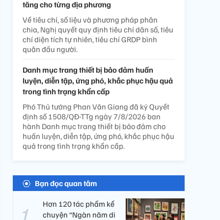
tăng cho từng địa phương
Về tiêu chí, số liệu và phương pháp phân
chia, Nghị quyết quy định tiêu chí dân số, tiêu
chí diện tích tự nhiên, tiêu chí GRDP bình
quân đầu người.
Danh mục trang thiết bị bảo đảm huấn
luyện, diễn tập, ứng phó, khắc phục hậu quả
trong tình trạng khẩn cấp
Phó Thủ tướng Phan Văn Giang đã ký Quyết
định số 1508/QĐ-TTg ngày 7/8/2026 ban
hành Danh mục trang thiết bị bảo đảm cho
huấn luyện, diễn tập, ứng phó, khắc phục hậu
quả trong tình trạng khẩn cấp.
Bạn đọc quan tâm
Hơn 120 tác phẩm kể
chuyện “Ngàn năm di