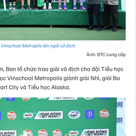
 Vinschool Metroplis lên ngôi vô địch.
Ảnh: BTC cung cấp
m, Ban tổ chức trao giải vô địch cho đội Tiểu học
ọc Vinschool Metropolis giành giải Nhì, giải Ba
rt City và Tiểu học Alaska.