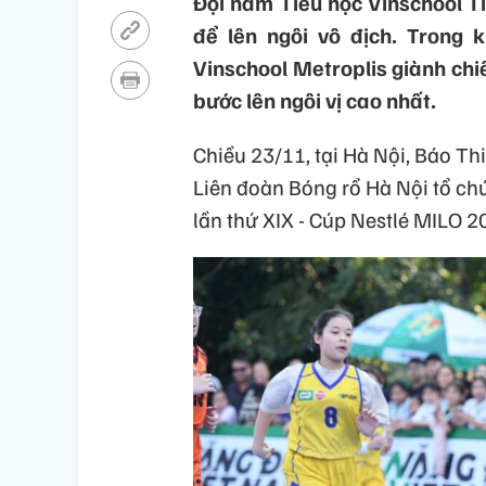
Đội nam Tiểu học Vinschool T
để lên ngôi vô địch. Trong 
Vinschool Metroplis giành ch
bước lên ngôi vị cao nhất.
Chiều 23/11, tại Hà Nội, Báo Th
Liên đoàn Bóng rổ Hà Nội tổ ch
lần thứ XIX - Cúp Nestlé MILO 20