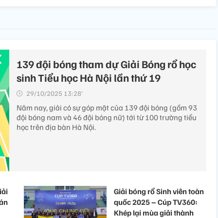
139 đội bóng tham dự Giải Bóng rổ học
sinh Tiểu học Hà Nội lần thứ 19
29/10/2025 13:28’
Năm nay, giải có sự góp mặt của 139 đội bóng (gồm 93
đội bóng nam và 46 đội bóng nữ) tới từ 100 trường tiểu
học trên địa bàn Hà Nội.
iải
Giải bóng rổ Sinh viên toàn
bán
quốc 2025 – Cúp TV360:
Khép lại mùa giải thành