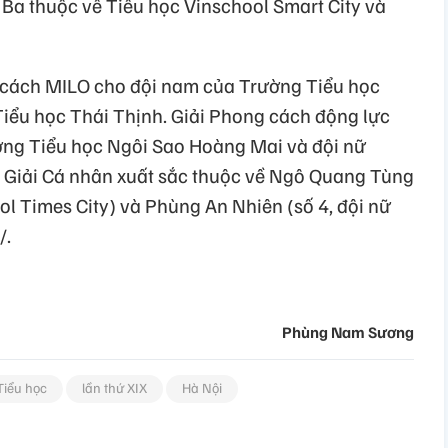
 Ba thuộc về Tiểu học Vinschool Smart City và
g cách MILO cho đội nam của Trường Tiểu học
iểu học Thái Thịnh. Giải Phong cách động lực
ờng Tiểu học Ngôi Sao Hoàng Mai và đội nữ
n. Giải Cá nhân xuất sắc thuộc về Ngô Quang Tùng
ol Times City) và Phùng An Nhiên (số 4, đội nữ
/.
Phùng Nam Sương
Tiểu học
lần thứ XIX
Hà Nội