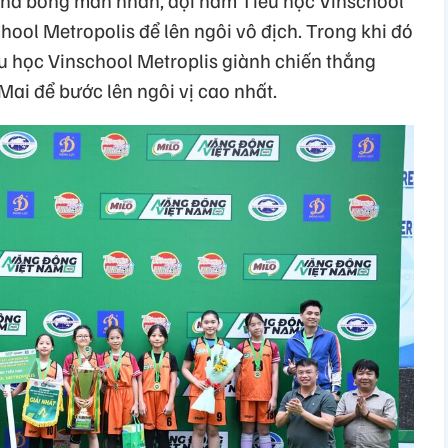
pha bóng mãn nhãn, đội nam Tiểu học Vinschool
hool Metropolis để lên ngôi vô địch. Trong khi đó
ểu học Vinschool Metroplis giành chiến thắng
ai để bước lên ngôi vị cao nhất.