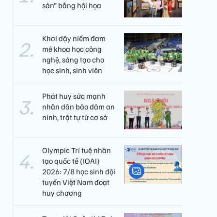
sản” bằng hội họa
Khơi dậy niềm đam
mê khoa học công
nghệ, sáng tạo cho
học sinh, sinh viên
Phát huy sức mạnh
nhân dân bảo đảm an
ninh, trật tự từ cơ sở
Olympic Trí tuệ nhân
tạo quốc tế (IOAI)
2026: 7/8 học sinh đội
tuyển Việt Nam đoạt
huy chương