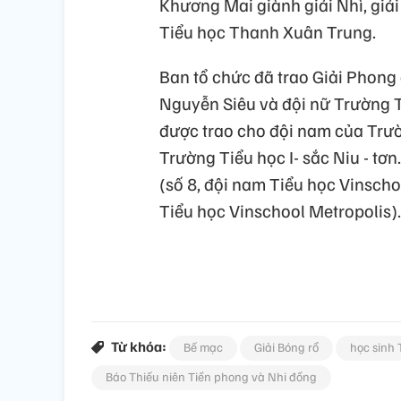
Khương Mai giành giải Nhì, giải
Tiểu học Thanh Xuân Trung.
Ban tổ chức đã trao Giải Phon
Nguyễn Siêu và đội nữ Trường T
được trao cho đội nam của Trư
Trường Tiểu học I- sắc Niu - tơ
(số 8, đội nam Tiểu học Vinscho
Tiểu học Vinschool Metropolis).
Từ khóa:
Bế mạc
Giải Bóng rổ
học sinh 
Báo Thiếu niên Tiền phong và Nhi đồng