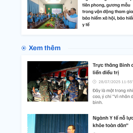
tiên phong, gương mẫu
trong vận động tham gia
bảo hiểm xã hội, bảo hi
y tế
Xem thêm
Trực thăng Binh 
liền điều trị
28/07/2025 11:55’
Đây là một trong nh
cao, ý chí "Vì nhân
bình.
Ngành Y tế nỗ l
khỏe toàn dân”