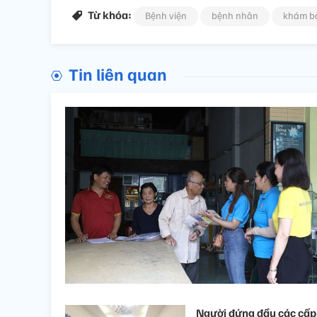
Từ khóa:
Bệnh viện
bệnh nhân
khám bả
Tin liên quan
Người đứng đầu các cấp