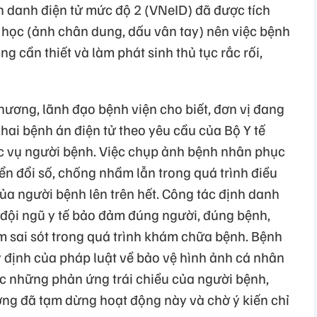
h danh điện tử mức độ 2 (VNeID) đã được tích
c học (ảnh chân dung, dấu vân tay) nên việc bệnh
 cần thiết và làm phát sinh thủ tục rắc rối,
hương, lãnh đạo bệnh viện cho biết, đơn vị đang
khai bệnh án điện tử theo yêu cầu của Bộ Y tế
 vụ người bệnh. Việc chụp ảnh bệnh nhân phục
ển đổi số, chống nhầm lẫn trong quá trình điều
 của người bệnh lên trên hết. Công tác định danh
đội ngũ y tế bảo đảm đúng người, đúng bệnh,
m sai sót trong quá trình khám chữa bệnh. Bệnh
y định của pháp luật về bảo vệ hình ảnh cá nhân
ớc những phản ứng trái chiều của người bệnh,
ng đã tạm dừng hoạt động này và chờ ý kiến chỉ