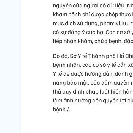
nguyện của người có dữ liệu. Nh
khám bệnh chỉ được phép thực h
mục đích sử dụng, phạm vi lưu t
có sự đồng ý của họ. Các cơ sở 
tiếp nhận khám, chữa bệnh, đặc
Do đó, Sở Y tế Thành phố Hồ Chí
bệnh nhân, các cơ sở y tế cần x
Y tế để được hướng dẫn, đánh giá
năng bảo mật, bảo đảm quyền r
thủ quy định pháp luật hiện hành
làm ảnh hưởng đến quyền lợi củ
bệnh./.