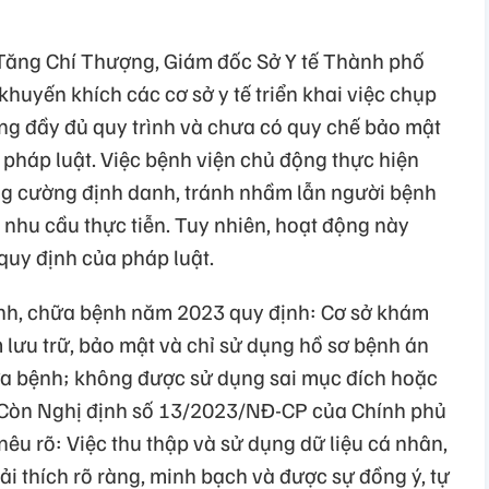
 Tăng Chí Thượng, Giám đốc Sở Y tế Thành phố
khuyến khích các cơ sở y tế triển khai việc chụp
g đầy đủ quy trình và chưa có quy chế bảo mật
 pháp luật. Việc bệnh viện chủ động thực hiện
g cường định danh, tránh nhầm lẫn người bệnh
 nhu cầu thực tiễn. Tuy nhiên, hoạt động này
quy định của pháp luật.
nh, chữa bệnh năm 2023 quy định: Cơ sở khám
 lưu trữ, bảo mật và chỉ sử dụng hồ sơ bệnh án
ữa bệnh; không được sử dụng sai mục đích hoặc
t. Còn Nghị định số 13/2023/NĐ-CP của Chính phủ
nêu rõ: Việc thu thập và sử dụng dữ liệu cá nhân,
ải thích rõ ràng, minh bạch và được sự đồng ý, tự