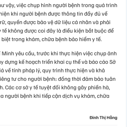
ư vậy, việc chụp hình người bệnh trong quá trình
iện khi người bệnh được thông tin đầy đủ về
rữ, quyền được bảo vệ dữ liệu cá nhân và phải
y tế không được coi đây là điều kiện bắt buộc để
 biệt trong khám, chữa bệnh bảo hiểm y tế.
 Minh yêu cầu, trước khi thực hiện việc chụp ảnh
ây dựng kế hoạch triển khai cụ thể và báo cáo Sở
 về tính pháp lý, quy trình thực hiện và khả
iêng tư cho người bệnh; đồng thời đảm bảo tuân
. Các cơ sở y tế tuyệt đối không gây phiền hà,
a người bệnh khi tiếp cận dịch vụ khám, chữa
Đinh Thị Hằng