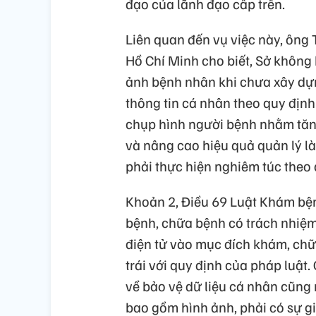
đạo của lãnh đạo cấp trên.
Liên quan đến vụ việc này, ông
Hồ Chí Minh cho biết, Sở không 
ảnh bệnh nhân khi chưa xây dựn
thông tin cá nhân theo quy định
chụp hình người bệnh nhằm tăn
và nâng cao hiệu quả quản lý là
phải thực hiện nghiêm túc theo 
Khoản 2, Điều 69 Luật Khám bệ
bệnh, chữa bệnh có trách nhiệm
điện tử vào mục đích khám, ch
trái với quy định của pháp luậ
về bảo vệ dữ liệu cá nhân cũng 
bao gồm hình ảnh, phải có sự gi