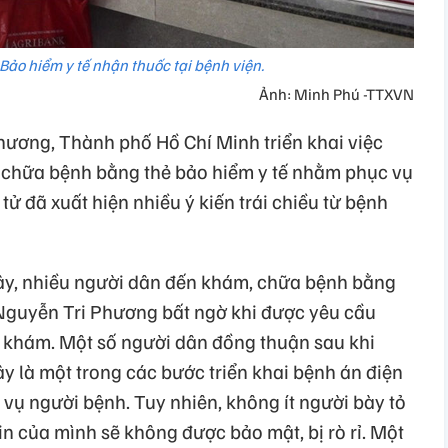
ảo hiểm y tế nhận thuốc tại bệnh viện.
Ảnh: Minh Phú -TTXVN
hương, Thành phố Hồ Chí Minh triển khai việc
chữa bệnh bằng thẻ bảo hiểm y tế nhằm phục vụ
 tử đã xuất hiện nhiều ý kiến trái chiều từ bệnh
ây, nhiều người dân đến khám, chữa bệnh bằng
n Nguyễn Tri Phương bất ngờ khi được yêu cầu
 khám. Một số người dân đồng thuận sau khi
ây là một trong các bước triển khai bệnh án điện
vụ người bệnh. Tuy nhiên, không ít người bày tỏ
tin của mình sẽ không được bảo mật, bị rò rỉ. Một