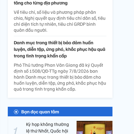
tăng cho từng địa phương
Về tiêu chí, số liệu và phương pháp phân
chia, Nghị quyết quy định tiêu chí dân số, tiêu
chí diện tích tự nhiên, tiêu chí GRDP bình
quân đầu người.
Danh mục trang thiết bị bảo đảm huấn
luyện, diễn tập, ứng phó, khắc phục hậu quả
trong tình trạng khẩn cấp
Phó Thủ tướng Phan Văn Giang đã ký Quyết
định số 1508/QĐ-TTg ngày 7/8/2026 ban
hành Danh mục trang thiết bị bảo đảm cho
huấn luyện, diễn tập, ứng phó, khắc phục hậu
quả trong tình trạng khẩn cấp.
Bạn đọc quan tâm
Kỳ họp không thường
lệ thứ Nhất, Quốc hội