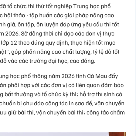
 đã tổ chức thi thử tốt nghiệp Trung học phổ
c hội thảo - tập huấn các giải pháp nâng cao
h giá, ôn tập, ôn luyện đáp ứng yêu cầu thi tốt
 2026. Sở đồng thời chỉ đạo các đơn vị thực
h lớp 12 theo đúng quy định, thực hiện tốt mục
 thật”, góp phần nâng cao chất lượng, tỷ lệ đỗ tốt
đỗ vào các trường đại học, cao đẳng.
Trung học phổ thông năm 2026 tỉnh Cà Mau đẩy
án phối hợp với các đơn vị có liên quan đảm bảo
g bất thường và tổ chức kỳ thi; hỗ trợ thí sinh có
 chuẩn bị chu đáo công tác in sao đề, vận chuyển
ưu giữ bài thi, vận chuyển bài thi; công tác chấm