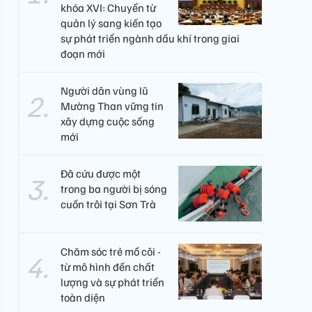
khóa XVI: Chuyển từ
quản lý sang kiến tạo
sự phát triển ngành dầu khí trong giai
đoạn mới
Người dân vùng lũ
Mường Than vững tin
xây dựng cuộc sống
mới
Đã cứu được một
trong ba người bị sóng
cuốn trôi tại Sơn Trà
Chăm sóc trẻ mồ côi -
từ mô hình đến chất
lượng và sự phát triển
toàn diện