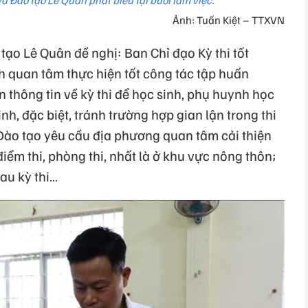
à Đào tạo Lê Quân phát biểu tại buổi làm việc.
Ảnh: Tuấn Kiệt – TTXVN
ạo Lê Quân đề nghị: Ban Chỉ đạo Kỳ thi tốt
h quan tâm thực hiện tốt công tác tập huấn
n thông tin về kỳ thi để học sinh, phụ huynh học
inh, đặc biệt, tránh trường hợp gian lận trong thi
Đào tạo yêu cầu địa phương quan tâm cải thiện
 điểm thi, phòng thi, nhất là ở khu vực nông thôn;
au kỳ thi…