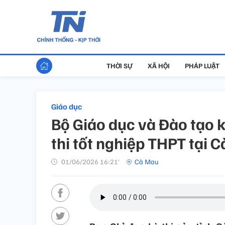
THỜI SỰ
XÃ HỘI
PHÁP LUẬT
Giáo dục
Bộ Giáo dục và Đào tạo 
thi tốt nghiệp THPT tại 
01/06/2026 16:21’
Cà Mau