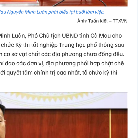
au Nguyễn Minh Luân phát biểu tại buổi làm việc.
Ảnh: Tuấn Kiệt – TTXVN
Minh Luân, Phó Chủ tịch UBND tỉnh Cà Mau cho
ổ chức Kỳ thi tốt nghiệp Trung học phổ thông sau
iện cơ sở vật chất các địa phương chưa đồng đều.
chỉ đạo các đơn vị, địa phương phối hợp chặt chẽ
ới quyết tâm chính trị cao nhất, tổ chức kỳ thi