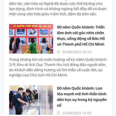
dân tộc, văn hóa xứ Nghệ đã được các thế hệ ông cha
tạo dựng, định hình và không ngừng bồi đắp để có được
một vùng văn hóa giàu trầm tích, đậm đà bản sắc.
80 năm Quốc khánh: Triển
lãm ảnh với góc nhìn chân
thực, sống động về Bác Hồ
và Thành phố Hồ Chí Minh
22/08/2025 15:14’
Trong không khí cả nước hướng về kỷ niệm Quốc khánh
2/9, Khu di tích Dục Thanh thu hút đông đảo người dân,
du khách đến dâng hương và tìm hiểu về cuộc đời, sự
nghiệp của Chủ tịch Hồ Chí Minh.
80 năm Quốc khánh: Lan
tỏa mạnh mẽ tinh thần bình
dân học vụ trong kỷ nguyên
số
22/08/2025 13:02’