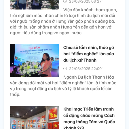
23/08/2025 08:27’
Việc đón khách tham quan,
trải nghiệm mùa nhãn chín là loại hình du lịch mới đối
với người trồng nhãn ở Hưng Yên góp phần quảng bá,
giới thiệu sản phẩm nhãn Hưng Yên đến gần hơn với
người tiêu dùng trong và ngoài nước.
Chia sẻ tầm nhìn, tháo gỡ
hai "điểm nghẽn" lớn của
du lịch xứ Thanh
22/08/2025 22:00’
Ngành Du lịch Thanh Hóa
vẫn đang đối mặt với hai "điểm nghẽn" lớn là tính mùa
vụ trong hoạt động du lịch và tỷ lệ khách quốc tế còn
thấp.
Khai mạc Triển lãm tranh
cổ động chào mừng Cách
mạng tháng Tám và Quốc
khánh 2/9