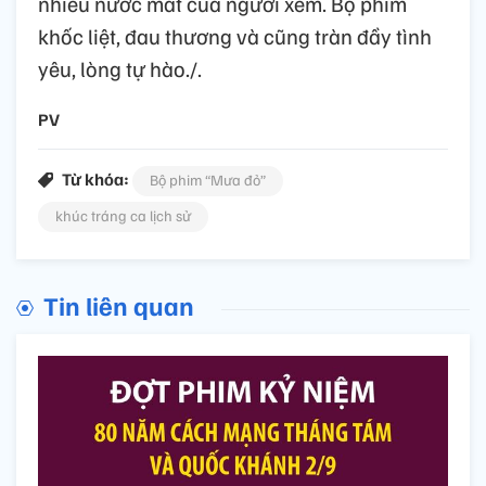
nhiều nước mắt của người xem. Bộ phim
khốc liệt, đau thương và cũng tràn đầy tình
yêu, lòng tự hào./.
PV
Từ khóa:
Bộ phim “Mưa đỏ”
khúc tráng ca lịch sử
Tin liên quan