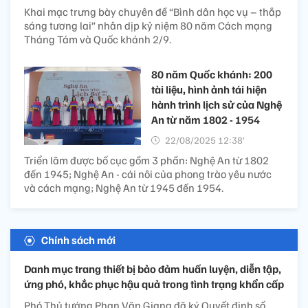
Khai mạc trưng bày chuyên đề “Bình dân học vụ – thắp
sáng tương lai” nhân dịp kỷ niệm 80 năm Cách mạng
Tháng Tám và Quốc khánh 2/9.
80 năm Quốc khánh: 200
tài liệu, hình ảnh tái hiện
hành trình lịch sử của Nghệ
An từ năm 1802 - 1954
22/08/2025 12:38’
Triển lãm được bố cục gồm 3 phần: Nghệ An từ 1802
đến 1945; Nghệ An - cái nôi của phong trào yêu nước
và cách mạng; Nghệ An từ 1945 đến 1954.
Chính sách mới
Danh mục trang thiết bị bảo đảm huấn luyện, diễn tập,
ứng phó, khắc phục hậu quả trong tình trạng khẩn cấp
Phó Thủ tướng Phan Văn Giang đã ký Quyết định số