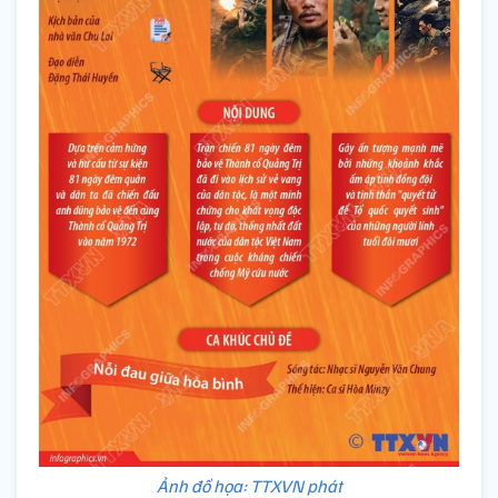
Ảnh đồ họa: TTXVN phát