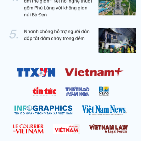
âm thế gian": Kết nối nghệ thuật
gốm Phù Lãng với không gian
núi Bà Đen
Nhanh chóng hỗ trợ người dân
dập tắt đám cháy trong đêm