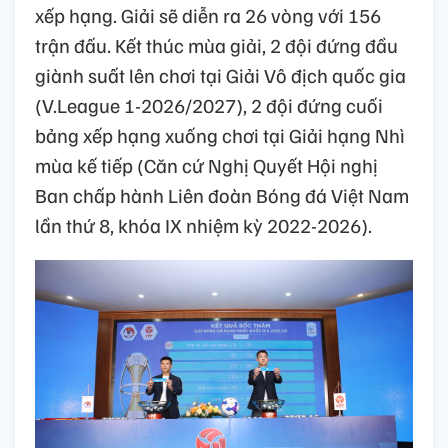
xếp hạng. Giải sẽ diễn ra 26 vòng với 156
trận đấu. Kết thúc mùa giải, 2 đội đứng đầu
giành suất lên chơi tại Giải Vô địch quốc gia
(V.League 1-2026/2027), 2 đội đứng cuối
bảng xếp hạng xuống chơi tại Giải hạng Nhì
mùa kế tiếp (Căn cứ Nghị Quyết Hội nghị
Ban chấp hành Liên đoàn Bóng đá Việt Nam
lần thứ 8, khóa IX nhiệm kỳ 2022-2026).