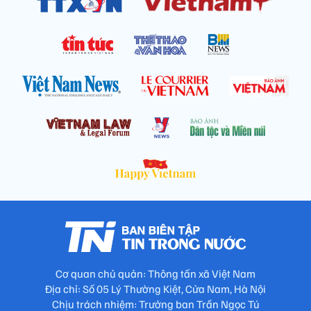
Cơ quan chủ quản: Thông tấn xã Việt Nam
Địa chỉ: Số 05 Lý Thường Kiệt, Cửa Nam, Hà Nội
Chịu trách nhiệm: Trưởng ban Trần Ngọc Tú