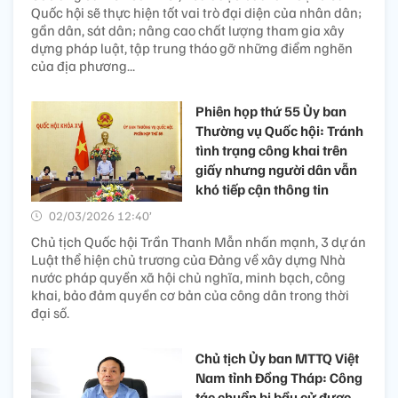
Quốc hội sẽ thực hiện tốt vai trò đại diện của nhân dân;
gần dân, sát dân; nâng cao chất lượng tham gia xây
dựng pháp luật, tập trung tháo gỡ những điểm nghẽn
của địa phương...
Phiên họp thứ 55 Ủy ban
Thường vụ Quốc hội: Tránh
tình trạng công khai trên
giấy nhưng người dân vẫn
khó tiếp cận thông tin
02/03/2026 12:40’
Chủ tịch Quốc hội Trần Thanh Mẫn nhấn mạnh, 3 dự án
Luật thể hiện chủ trương của Đảng về xây dựng Nhà
nước pháp quyền xã hội chủ nghĩa, minh bạch, công
khai, bảo đảm quyền cơ bản của công dân trong thời
đại số.
Chủ tịch Ủy ban MTTQ Việt
Nam tỉnh Đồng Tháp: Công
tác chuẩn bị bầu cử được