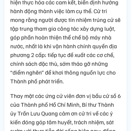
hiện thực hóa các cam kết, biến định hướng
hành động thành việc làm cụ thể. Cử tri
mong rằng người được tín nhiệm trúng cử sẽ
tập trung tham gia công tác xây dựng luật,
góp phần hoàn thiện thể chế bộ máy nhà
nước, nhất là khi vận hành chính quyền địa
phương 2 cấp; tiếp tục đề xuất các cơ chế,
chính sách đặc thù, sớm tháo gỡ những
“điểm nghẽn” để khơi thông nguồn lực cho
Thành phố phát triển.
Thay mặt các ứng cử viên đơn vị bầu cử số 6
của Thành phố Hồ Chí Minh, Bí thư Thành
ủy Trần Lưu Quang cảm ơn cử tri về các ý
kiến đóng góp tâm huyết, trách nhiệm, sát
sườn với thực tiễn đời sống hiện nay; đồng