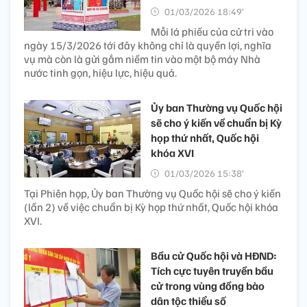
01/03/2026 18:49’
Mỗi lá phiếu của cử tri vào
ngày 15/3/2026 tới đây không chỉ là quyền lợi, nghĩa
vụ mà còn là gửi gắm niềm tin vào một bộ máy Nhà
nước tinh gọn, hiệu lực, hiệu quả.
Ủy ban Thường vụ Quốc hội
sẽ cho ý kiến về chuẩn bị Kỳ
họp thứ nhất, Quốc hội
khóa XVI
01/03/2026 15:38’
Tại Phiên họp, Ủy ban Thường vụ Quốc hội sẽ cho ý kiến
(lần 2) về việc chuẩn bị Kỳ họp thứ nhất, Quốc hội khóa
XVI.
Bầu cử Quốc hội và HĐND:
Tích cực tuyên truyền bầu
cử trong vùng đồng bào
dân tộc thiểu số