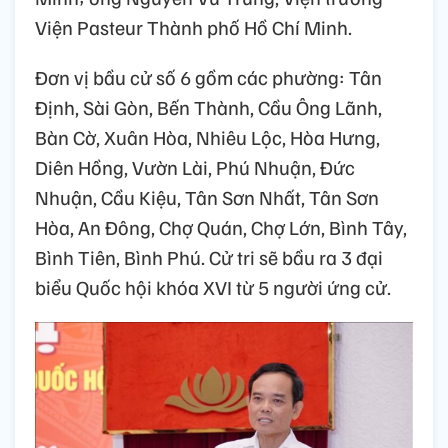
Viện Pasteur Thành phố Hồ Chí Minh.
Đơn vị bầu cử số 6 gồm các phường: Tân
Định, Sài Gòn, Bến Thành, Cầu Ông Lãnh,
Bàn Cờ, Xuân Hòa, Nhiêu Lộc, Hòa Hưng,
Diên Hồng, Vườn Lài, Phú Nhuận, Đức
Nhuận, Cầu Kiệu, Tân Sơn Nhất, Tân Sơn
Hòa, An Đông, Chợ Quán, Chợ Lớn, Bình Tây,
Bình Tiên, Bình Phú. Cử tri sẽ bầu ra 3 đại
biểu Quốc hội khóa XVI từ 5 người ứng cử.