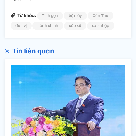
Từ khóa:
Tinh gọn
bộ máy
Cần Thơ
đơn vị
hành chính
cấp xã
sáp nhập
Tin liên quan