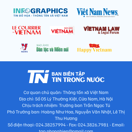
Cơ quan chủ quản: Thông tấn xã Việt Nam
Địa chỉ: Số 05 Lý Thường Kiệt, Cửa Nam, Hà Nội
Chịu trách nhiệm: Trưởng ban Trần Ngọc Tú
Phó Trưởng ban: Hoàng Như Hoa, Nguyễn Văn Nhật, Lê Thị
Thu Hương
Số điện thoại: 024.38257994 - Fax: 024.3826.7981 - Email:
tap.phongbien@gmail.com