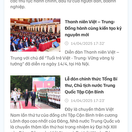
các thủ tục hành chính, đầu tư của người dân, doanh
nghiệp.
Thanh niên Việt – Trung:
Đồng hành cùng kiến tạo kỷ
nguyên mới
14/04/2025 17:32’
Diễn đàn Thanh niên Việt –
Trung với chủ đề “Tuổi trẻ Việt - Trung: Vững vàng lý
tưởng” đã diễn ra ngày 14/4, tại Hà Nội.
Lễ đón chính thức Tổng Bí
thư, Chủ tịch nước Trung
Quốc Tập Cận Bình
14/04/2025 17:23’
Đây là chuyến thăm Việt
Nam lần thứ tư của đồng chí Tập Cận Bình trên cương
Lãnh đạo cao nhất của Đảng, Nhà nước Trung Quốc và
là chuyến thăm lần thứ hai trong nhiệm kỳ Đại hội XIII