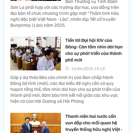
Ban Thường vụ Tỉnh đoàn
Sơn La phối hợp với các trường đại học, cao đẳng trên
địa bàn tổ chức chương trình gặp mặt “Thắm tình hữu
nghị đặc biệt Việt Nam - Lào”, nhân dịp Tết cổ truyền
Bunpimay (Lào) năm 2025.
Tiến tới Đại hội XIV của
Đảng: Càn tầm nhìn dài hạn
cho sự phát triển của thành
phố mới
14/04/2025 19:15’
Góp ý dự thảo Báo cáo chính trị của Ban chấp hành
Đảng bộ tỉnh (mới), các đại biểu đề nghị cần có quy
hoạch tổng thể, tầm nhìn dài hạn cho sự phát triển của
thành phố mới, đảm bảo tính kết nối giữa các khu vực
hiện có của Hải Dương và Hải Phòng
Thanh niên hai nước cần
vun đắp cho mối quan hệ
truyền thống hữu nghị Việt -