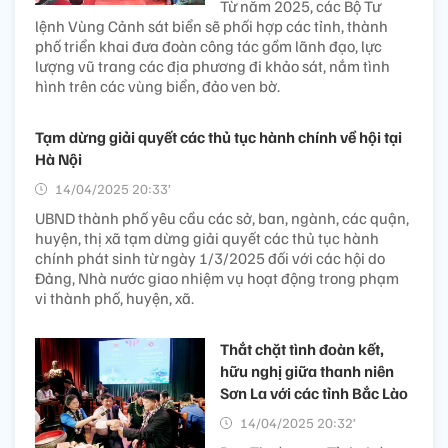
Từ năm 2025, các Bộ Tư
lệnh Vùng Cảnh sát biển sẽ phối hợp các tỉnh, thành
phố triển khai đưa đoàn công tác gồm lãnh đạo, lực
lượng vũ trang các địa phương đi khảo sát, nắm tình
hình trên các vùng biển, đảo ven bờ.
Tạm dừng giải quyết các thủ tục hành chính về hội tại
Hà Nội
14/04/2025 20:33’
UBND thành phố yêu cầu các sở, ban, ngành, các quận,
huyện, thị xã tạm dừng giải quyết các thủ tục hành
chính phát sinh từ ngày 1/3/2025 đối với các hội do
Đảng, Nhà nước giao nhiệm vụ hoạt động trong phạm
vi thành phố, huyện, xã.
Thắt chặt tình đoàn kết,
hữu nghị giữa thanh niên
Sơn La với các tỉnh Bắc Lào
14/04/2025 20:32’