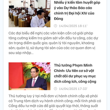
Nhiều ý kiến tâm huyết góp
ý vào Dự thảo Báo cáo
chính trị Đại hội XIV của
Đảng
14/04/2025 18:11’
Các đại biểu đề nghị các văn kiện cần có giải pháp
tăng cường kiểm tra giám sát vốn đầu tư công, các dự
án trọng điểm quốc gia; quản lý tài nguyên, khoáng
sản; quản lý, sử dụng tài sản của các cơ quan đơn vị
sau sáp nhập…
Thủ tướng Phạm Minh
Chính: Ưu tiên cơ sở vật
chất dôi dư phục vụ mục
đích công ích, công cộng
14/04/2025 17:33’
Thủ tướng lưy ý tại mỗi đơn vị hành chính cấp xã phải
có Trung tâm dịch vụ hành chính công; mỗi tỉnh phải có
Cổng đầu tư một cửa để giải quyết kịp thời, thông suốt