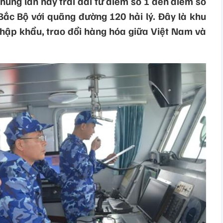
hung lần này trải dài từ điểm số 1 đến điểm số
Bắc Bộ với quãng đường 120 hải lý. Đây là khu
nhập khẩu, trao đổi hàng hóa giữa Việt Nam và