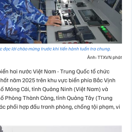
c đọc lời chào mừng trước khi tiến hành tuần tra chung.
Ảnh: TTXVN phát
biển hai nước Việt Nam - Trung Quốc tổ chức
nhất năm 2025 trên khu vực biển phía Bắc Vịnh
ố Móng Cái, tỉnh Quảng Ninh (Việt Nam) và
hố Phòng Thành Cảng, tỉnh Quảng Tây (Trung
c phối hợp đấu tranh phòng, chống tội phạm, vi