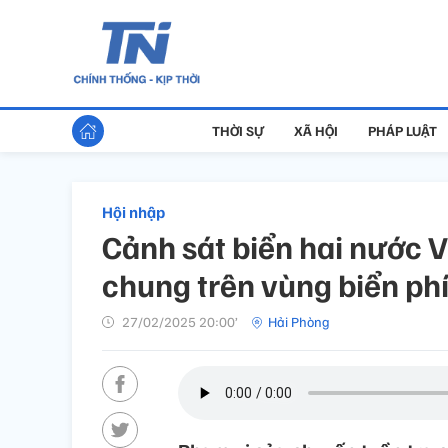
THỜI SỰ
XÃ HỘI
PHÁP LUẬT
Hội nhập
Cảnh sát biển hai nước V
chung trên vùng biển ph
27/02/2025 20:00’
Hải Phòng