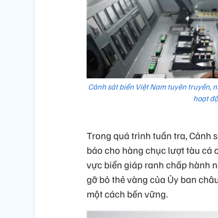
Cảnh sát biển Việt Nam tuyên truyền, 
hoạt độ
Trong quá trình tuần tra, Cảnh 
báo cho hàng chục lượt tàu cá 
vực biển giáp ranh chấp hành 
gỡ bỏ thẻ vàng của Ủy ban châu
một cách bền vững.