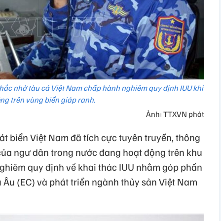
nhắc nhở tàu cá Việt Nam chấp hành nghiêm quy định IUU khi
ng trên vùng biển giáp ranh.
Ảnh: TTXVN phát
sát biển Việt Nam đã tích cực tuyên truyền, thông
của ngư dân trong nước đang hoạt động trên khu
nghiêm quy định về khai thác IUU nhằm góp phần
 Âu (EC) và phát triển ngành thủy sản Việt Nam