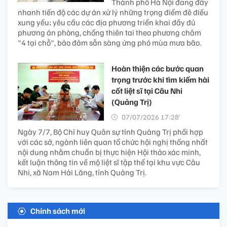
Thành phố Hà Nội đang đẩy
nhanh tiến độ các dự án xử lý những trọng điểm đê điều
xung yếu; yêu cầu các địa phương triển khai đầy đủ
phương án phòng, chống thiên tai theo phương châm
"4 tại chỗ", bảo đảm sẵn sàng ứng phó mùa mưa bão.
Hoàn thiện các bước quan
trọng trước khi tìm kiếm hài
cốt liệt sĩ tại Câu Nhi
(Quảng Trị)
07/07/2026 17:28’
Ngày 7/7, Bộ Chỉ huy Quân sự tỉnh Quảng Trị phối hợp
với các sở, ngành liên quan tổ chức hội nghị thống nhất
nội dung nhằm chuẩn bị thực hiện Hội thảo xác minh,
kết luận thông tin về mộ liệt sĩ tập thể tại khu vực Câu
Nhi, xã Nam Hải Lăng, tỉnh Quảng Trị.
Chính sách mới