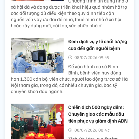
Chương trình tín dụng nhà ở
xã hội đã và đang được triển khai hiệu quả nhằm hỗ trợ
các đối tượng đủ điều kiện theo quy định tiếp cận
nguồn vốn vay ưu đãi để mua, thuê mua nhà ở xã hội
hoặc xây dựng mới, cải tạo, sửa chữa nhà ở.
Đem dịch vụ y tế chất lượng
cao đến gần người bệnh
08/07/2026 09:49’
Để vận hành cơ sở Ninh
Bình, bệnh viện huy động
hơn 1.300 cán bộ, viên chức, người lao động từ cơ sở Hà
Nội tham gia, trong đó, có nhiều chuyên gia, bác sỹ
chuyên khoa đầu ngành.
Chiến dịch 500 ngày đêm:
Chuyển giao các mẫu đầu
tiên phục vụ giám định ADN
08/07/2026 08:43’