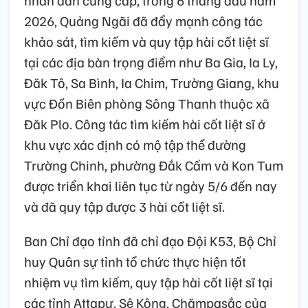
2026, Quảng Ngãi đã đẩy mạnh công tác
khảo sát, tìm kiếm và quy tập hài cốt liệt sĩ
tại các địa bàn trọng điểm như Ba Gia, Ia Ly,
Đăk Tô, Sa Bình, Ia Chim, Trường Giang, khu
vực Đồn Biên phòng Sông Thanh thuộc xã
Đăk Plo. Công tác tìm kiếm hài cốt liệt sĩ ở
khu vực xác định có mộ tập thể đường
Trường Chinh, phường Đắk Cấm và Kon Tum
được triển khai liên tục từ ngày 5/6 đến nay
và đã quy tập được 3 hài cốt liệt sĩ.
Ban Chỉ đạo tỉnh đã chỉ đạo Đội K53, Bộ Chỉ
huy Quân sự tỉnh tổ chức thực hiện tốt
nhiệm vụ tìm kiếm, quy tập hài cốt liệt sĩ tại
các tỉnh Attapư, Sê Kông, Chămpasắc của