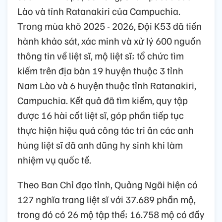
Lào và tỉnh Ratanakiri của Campuchia.
Trong mùa khô 2025 - 2026, Đội K53 đã tiến
hành khảo sát, xác minh và xử lý 600 nguồn
thông tin về liệt sĩ, mộ liệt sĩ; tổ chức tìm
kiếm trên địa bàn 19 huyện thuộc 3 tỉnh
Nam Lào và 6 huyện thuộc tỉnh Ratanakiri,
Campuchia. Kết quả đã tìm kiếm, quy tập
được 16 hài cốt liệt sĩ, góp phần tiếp tục
thực hiện hiệu quả công tác tri ân các anh
hùng liệt sĩ đã anh dũng hy sinh khi làm
nhiệm vụ quốc tế.
Theo Ban Chỉ đạo tỉnh, Quảng Ngãi hiện có
127 nghĩa trang liệt sĩ với 37.689 phần mộ,
trong đó có 26 mộ tập thể; 16.758 mộ có đầy