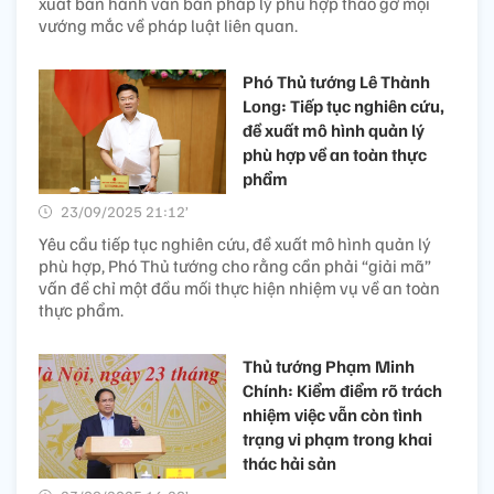
xuất ban hành văn bản pháp lý phù hợp tháo gỡ mọi
vướng mắc về pháp luật liên quan.
Phó Thủ tướng Lê Thành
Long: Tiếp tục nghiên cứu,
đề xuất mô hình quản lý
phù hợp về an toàn thực
phẩm
23/09/2025 21:12’
Yêu cầu tiếp tục nghiên cứu, đề xuất mô hình quản lý
phù hợp, Phó Thủ tướng cho rằng cần phải “giải mã”
vấn đề chỉ một đầu mối thực hiện nhiệm vụ về an toàn
thực phẩm.
Thủ tướng Phạm Minh
Chính: Kiểm điểm rõ trách
nhiệm việc vẫn còn tình
trạng vi phạm trong khai
thác hải sản