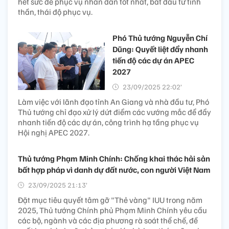
hết sức để phục vụ nhân dân tốt nhất, bắt đầu từ tinh
thần, thái độ phục vụ.
Phó Thủ tướng Nguyễn Chí
Dũng: Quyết liệt đẩy nhanh
tiến độ các dự án APEC
2027
23/09/2025 22:02’
Làm việc với lãnh đạo tỉnh An Giang và nhà đầu tư, Phó
Thủ tướng chỉ đạo xử lý dứt điểm các vướng mắc để đẩy
nhanh tiến độ các dự án, công trình hạ tầng phục vụ
Hội nghị APEC 2027.
Thủ tướng Phạm Minh Chính: Chống khai thác hải sản
bất hợp pháp vì danh dự đất nước, con người Việt Nam
23/09/2025 21:13’
Đặt mục tiêu quyết tâm gỡ "Thẻ vàng" IUU trong năm
2025, Thủ tướng Chính phủ Phạm Minh Chính yêu cầu
các bộ, ngành và các địa phương rà soát thể chế, đề