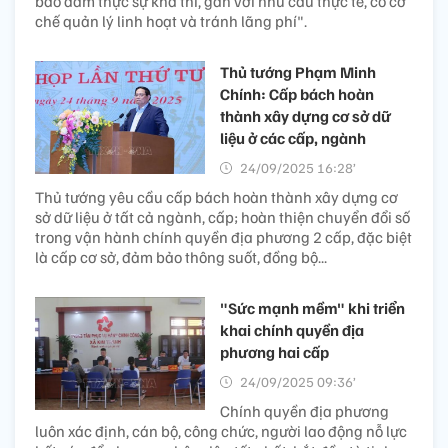
bảo đảm thực sự khả thi, gắn với nhu cầu thực tế, có cơ
chế quản lý linh hoạt và tránh lãng phí".
Thủ tướng Phạm Minh
Chính: Cấp bách hoàn
thành xây dựng cơ sở dữ
liệu ở các cấp, ngành
24/09/2025 16:28’
Thủ tướng yêu cầu cấp bách hoàn thành xây dựng cơ
sở dữ liệu ở tất cả ngành, cấp; hoàn thiện chuyển đổi số
trong vận hành chính quyền địa phương 2 cấp, đặc biệt
là cấp cơ sở, đảm bảo thông suốt, đồng bộ...
"Sức mạnh mềm" khi triển
khai chính quyền địa
phương hai cấp
24/09/2025 09:36’
Chính quyền địa phương
luôn xác định, cán bộ, công chức, người lao động nỗ lực