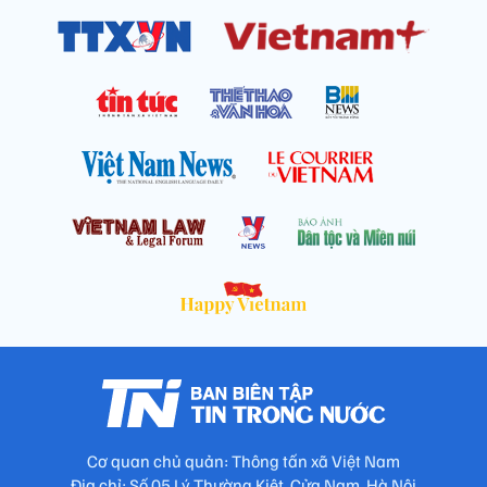
Cơ quan chủ quản: Thông tấn xã Việt Nam
Địa chỉ: Số 05 Lý Thường Kiệt, Cửa Nam, Hà Nội