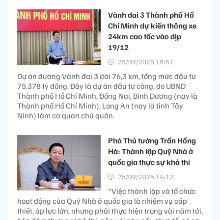
Vành đai 3 Thành phố Hồ
Chí Minh dự kiến thông xe
24km cao tốc vào dịp
19/12
25/09/2025 19:51’
Dự án đường Vành đai 3 dài 76,3 km, tổng mức đầu tư
75.378 tỷ đồng. Đây là dự án đầu tư công, do UBND
Thành phố Hồ Chí Minh, Đồng Nai, Bình Dương (nay là
Thành phố Hồ Chí Minh), Long An (nay là tỉnh Tây
Ninh) làm cơ quan chủ quản.
Phó Thủ tướng Trần Hồng
Hà: Thành lập Quỹ Nhà ở
quốc gia thực sự khả thi
25/09/2025 14:12’
"Việc thành lập và tổ chức
hoạt động của Quỹ Nhà ở quốc gia là nhiệm vụ cấp
thiết, áp lực lớn, nhưng phải thực hiện trong vài năm tới,