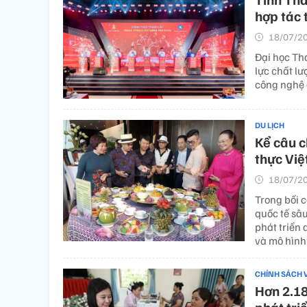
hợp tác 
18/07/20
Đại học Th
lực chất l
công nghệ 
DU LỊCH
Kể câu 
thực Vi
18/07/20
Trong bối c
quốc tế sâu
phát triển 
và mô hình 
CHÍNH SÁCH 
Hơn 2.18