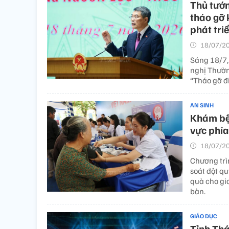
Thủ tướ
tháo gỡ 
phát tri
18/07/20
Sáng 18/7,
nghị Thườn
“Tháo gỡ đ
AN SINH
Khám bện
vực phía
18/07/20
Chương trì
soát đột q
quà cho gi
bàn.
GIÁO DỤC
Tỉnh Thá