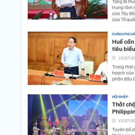
Tổng Bí th
trung tâm n
của Tây Bắ
của Tổ quố
CHÍNH PHỦ H
Huế cần 
tiêu biể
15/07/20
Trong thời 
hoạch của 
phấn đấu G
HỘI NHẬP
Thắt chặ
Philippi
15/07/20
Tuyên bố c