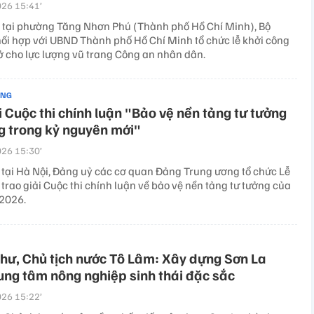
26 15:41’
 tại phường Tăng Nhơn Phú (Thành phố Hồ Chí Minh), Bộ
ối hợp với UBND Thành phố Hồ Chí Minh tổ chức lễ khởi công
ở cho lực lượng vũ trang Công an nhân dân.
ẢNG
i Cuộc thi chính luận "Bảo vệ nền tảng tư tưởng
g trong kỷ nguyên mới"
26 15:30’
 tại Hà Nội, Đảng uỷ các cơ quan Đảng Trung ương tổ chức Lễ
 trao giải Cuộc thi chính luận về bảo vệ nền tảng tư tưởng của
2026.
thư, Chủ tịch nước Tô Lâm: Xây dựng Sơn La
ung tâm nông nghiệp sinh thái đặc sắc
26 15:22’