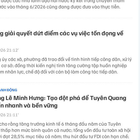
s được các nhà lãnh đạo hai nước ký kết trong chuyến thăm
ớc vào tháng 6/2026 cũng đang được đưa vào thực tiễn.
g giải quyết dứt điểm các vụ việc tồn đọng về
26 21:12’
 ủy các xã, phường đã trao đổi về tình hình tiếp công dân, xử lý
i cơ sở; đồng thời kiến nghị tỉnh tăng cường tập huấn nghiệp
m nhân lực, chế độ đối với cán bộ làm công tác tiếp dân.
ÀNH ĐỘNG
ng Lê Minh Hưng: Tạo đột phá để Tuyên Quang
ển nhanh và bền vững
26 21:11’
cho rằng tăng trưởng kinh tế 6 tháng đầu năm của Tuyên
thấp hơn mức bình quân cả nước; tổng vốn đầu tư toàn xã hội
i đạt 28,5% mục tiêu cả năm; thu hút đầu tư FDI còn hạn chế;