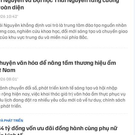
toàn diện
26 10:42’
ái Nguyên khẳng định vai trò là trung tâm đào tạo nguồn nhân
ượng cao, nghiên cứu khoa học, đổi mới sáng tạo và chuyển giao
của khu vực trung du và miền núi phía Bắc.
chuyện văn hóa để nâng tầm thương hiệu ẩm
ệt Nam
26 08:01’
ảnh chuyển đổi số, phát triển kinh tế sáng tạo và hội nhập
 rộng hiện nay, việc khai thác giá trị văn hóa ẩm thực phục vụ
du lịch đang đặt ra nhiều yêu cầu mới cả về tư duy, chính sách
phát triển.
VÀ PHÁT TRIỂN
4 tỷ đồng vốn ưu đãi đồng hành cùng phụ nữ