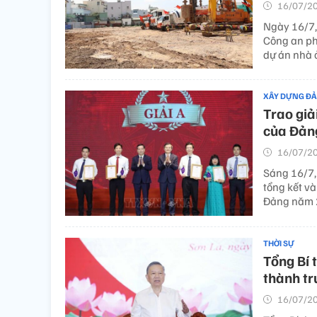
16/07/20
Ngày 16/7,
Công an ph
dự án nhà 
XÂY DỰNG Đ
Trao giả
của Đản
16/07/20
Sáng 16/7,
tổng kết và
Đảng năm 
THỜI SỰ
Tổng Bí 
thành tr
16/07/20