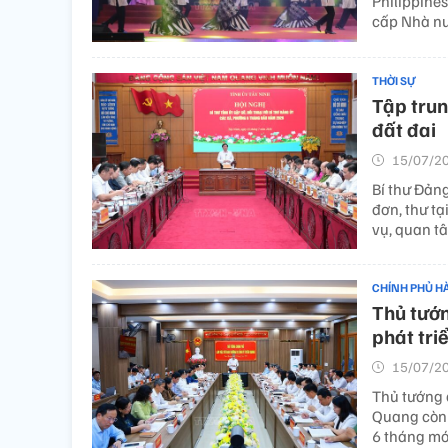
Philippine
cấp Nhà nư
THỜI SỰ
Tập trun
đất đai
15/07/20
Bí thư Đảng
đơn, thư tạ
vụ, quan tâ
CHÍNH PHỦ H
Thủ tướ
phát tri
15/07/20
Thủ tướng 
Quang còn 
6 tháng mớ