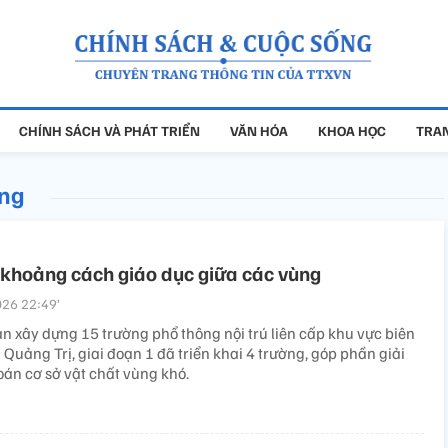
CHÍNH SÁCH VÀ PHÁT TRIỂN
VĂN HÓA
KHOA HỌC
TRAN
ộng
khoảng cách giáo dục giữa các vùng
26 22:49’
án xây dựng 15 trường phổ thông nội trú liên cấp khu vực biên
nh Quảng Trị, giai đoạn 1 đã triển khai 4 trường, góp phần giải
oán cơ sở vật chất vùng khó.