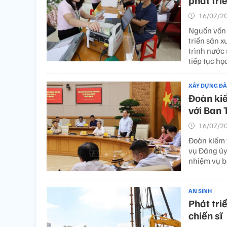
phát triể
16/07/20
Nguồn vốn 
triển sản x
trình nước 
tiếp tục họ
XÂY DỰNG Đ
Đoàn kiể
với Ban 
16/07/20
Đoàn kiểm 
vụ Đảng ủy 
nhiệm vụ b
AN SINH
Phát tri
chiến sĩ