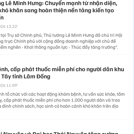
ng Lê Minh Hưng: Chuyển mạnh từ nhận diện,
khó khăn sang hoàn thiện nền tảng kiến tạo
ển
26 13:22’
 tại Trụ sở Chính phủ, Thủ tướng Lê Minh Hưng đã chủ trì Hội
g trực Chính phủ với cộng đồng doanh nghiệp với chủ đề
iểm nghẽn - Khơi thông nguồn lực - Thúc đẩy tăng trưởng”.
h, cấp phát thuốc miễn phí cho người dân khu
 Tây tỉnh Lâm Đồng
26 11:09’
nh tổ chức với các hoạt động khám bệnh, tư vấn sức khỏe, tầm
uỵ, cấp phát thuốc miễn phí cho hơn 1.000 người dân và trao
a đình chính sách, học sinh có hoàn cảnh khó khăn trên địa
i Nguyên và Đại học Thái Nguyên tăng cường