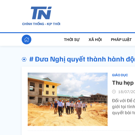
THỜI SỰ
XÃ HỘI
PHÁP LUẬT
# Đưa Nghị quyết thành hành đ
GIÁO DỤC
Thu hẹp 
18/07/20
Đối với Đề 
giới tại tỉ
quyết bài t