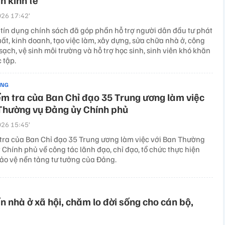
n kinh tế
26 17:42’
tín dụng chính sách đã góp phần hỗ trợ người dân đầu tư phát
uất, kinh doanh, tạo việc làm, xây dựng, sửa chữa nhà ở, công
sạch, vệ sinh môi trường và hỗ trợ học sinh, sinh viên khó khăn
c tập.
ẢNG
m tra của Ban Chỉ đạo 35 Trung ương làm việc
Thường vụ Đảng ủy Chính phủ
26 15:45’
tra của Ban Chỉ đạo 35 Trung ương làm việc với Ban Thường
Chính phủ về công tác lãnh đạo, chỉ đạo, tổ chức thực hiện
ảo vệ nền tảng tư tưởng của Đảng.
ển nhà ở xã hội, chăm lo đời sống cho cán bộ,