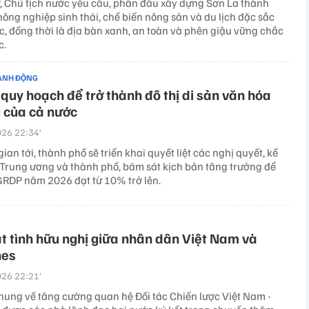
ư, Chủ tịch nước yêu cầu, phấn đấu xây dựng Sơn La thành
ông nghiệp sinh thái, chế biến nông sản và du lịch đặc sắc
c, đồng thời là địa bàn xanh, an toàn và phên giậu vững chắc
c.
ÀNH ĐỘNG
quy hoạch để trở thành đô thị di sản văn hóa
u của cả nước
26 22:34’
gian tới, thành phố sẽ triển khai quyết liệt các nghị quyết, kế
Trung ương và thành phố, bám sát kịch bản tăng trưởng để
RDP năm 2026 đạt từ 10% trở lên.
t tình hữu nghị giữa nhân dân Việt Nam và
nes
26 22:21’
hung về tăng cường quan hệ Đối tác Chiến lược Việt Nam -