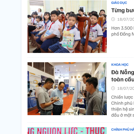
GIÁO DỤC
Từng bướ
18/07/20
Hơn 3.500 h
phố Đồng N
KHOA HỌC
Đà Nẵng
toàn cầ
18/07/20
Chiến lược
Chính phủ b
thiện hệ s
đầu ở một 
CHÍNH PHỦ H