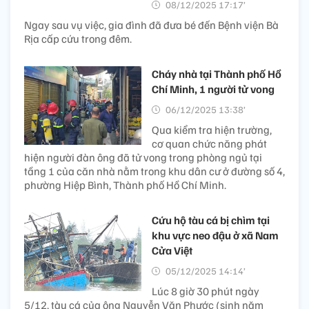
08/12/2025 17:17’
Ngay sau vụ việc, gia đình đã đưa bé đến Bệnh viện Bà
Rịa cấp cứu trong đêm.
Cháy nhà tại Thành phố Hồ
Chí Minh, 1 người tử vong
06/12/2025 13:38’
Qua kiểm tra hiện trường,
cơ quan chức năng phát
hiện người đàn ông đã tử vong trong phòng ngủ tại
tầng 1 của căn nhà nằm trong khu dân cư ở đường số 4,
phường Hiệp Bình, Thành phố Hồ Chí Minh.
Cứu hộ tàu cá bị chìm tại
khu vực neo đậu ở xã Nam
Cửa Việt
05/12/2025 14:14’
Lúc 8 giờ 30 phút ngày
5/12, tàu cá của ông Nguyễn Văn Phước (sinh năm