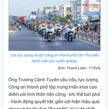
Các lực lượng thuộc Công an thành phố Cần Thơ diễu
hành trên các tuyến đường.
Ảnh: Thanh Liêm - TTXVN
Ông Trương Cảnh Tuyên yêu cầu, lực lượng
Công an thành phố tập trung triển khai cao
điểm với tinh thần tiến công - khí thế bứt phá
- hành động quyết liệt, gắn với hiện hiệu quả
phong trào thi đua “Ba nhất": Kỷ luật nhất -