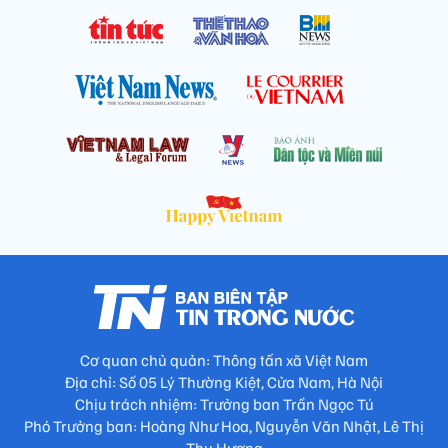
Cơ quan chủ quản: Thông tấn xã Việt Nam
Địa chỉ: Số 05 Lý Thường Kiệt, Cửa Nam, Hà Nội
Chịu trách nhiệm: Trưởng ban Trần Ngọc Tú
Phó Trưởng ban: Hoàng Như Hoa, Nguyễn Văn Nhật, Lê Thị