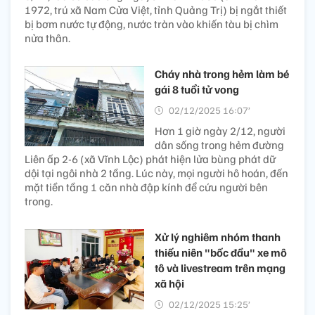
1972, trú xã Nam Cửa Việt, tỉnh Quảng Trị) bị ngắt thiết
bị bơm nước tự động, nước tràn vào khiến tàu bị chìm
nửa thân.
Cháy nhà trong hẻm làm bé
gái 8 tuổi tử vong
02/12/2025 16:07’
Hơn 1 giờ ngày 2/12, người
dân sống trong hẻm đường
Liên ấp 2-6 (xã Vĩnh Lộc) phát hiện lửa bùng phát dữ
dội tại ngôi nhà 2 tầng. Lúc này, mọi người hô hoán, đến
mặt tiền tầng 1 căn nhà đập kính để cứu người bên
trong.
Xử lý nghiêm nhóm thanh
thiếu niên "bốc đầu" xe mô
tô và livestream trên mạng
xã hội
02/12/2025 15:25’