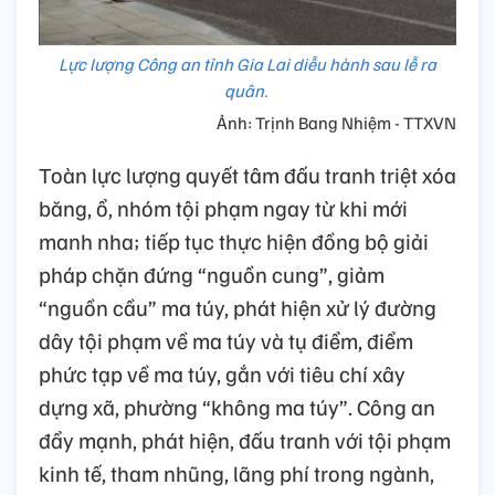
Lực lượng Công an tỉnh Gia Lai diễu hành sau lễ ra
quân.
Ảnh: Trịnh Bang Nhiệm - TTXVN
Toàn lực lượng quyết tâm đấu tranh triệt xóa
băng, ổ, nhóm tội phạm ngay từ khi mới
manh nha; tiếp tục thực hiện đồng bộ giải
pháp chặn đứng “nguồn cung”, giảm
“nguồn cầu” ma túy, phát hiện xử lý đường
dây tội phạm về ma túy và tụ điểm, điểm
phức tạp về ma túy, gắn với tiêu chí xây
dựng xã, phường “không ma túy”. Công an
đẩy mạnh, phát hiện, đấu tranh với tội phạm
kinh tế, tham nhũng, lãng phí trong ngành,