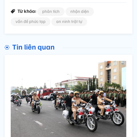
Từ khóa:
phân tích
nhận diện
vấn đề phức tạp
an ninh trật tự
Tin liên quan