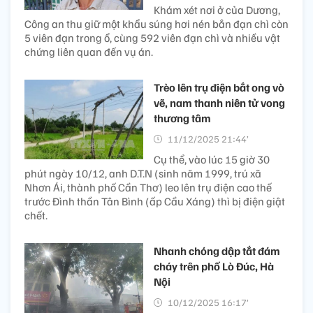
Khám xét nơi ở của Dương,
Công an thu giữ một khẩu súng hơi nén bắn đạn chì còn
5 viên đạn trong ổ, cùng 592 viên đạn chì và nhiều vật
chứng liên quan đến vụ án.
Trèo lên trụ điện bắt ong vò
vẽ, nam thanh niên tử vong
thương tâm
11/12/2025 21:44’
Cụ thể, vào lúc 15 giờ 30
phút ngày 10/12, anh D.T.N (sinh năm 1999, trú xã
Nhơn Ái, thành phố Cần Thơ) leo lên trụ điện cao thế
trước Đình thần Tân Bình (ấp Cầu Xáng) thì bị điện giật
chết.
Nhanh chóng dập tắt đám
cháy trên phố Lò Đúc, Hà
Nội
10/12/2025 16:17’