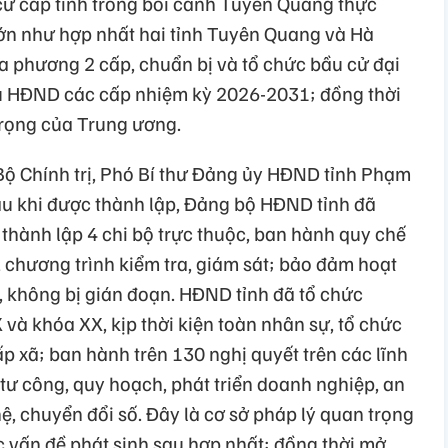
ử cấp tỉnh trong bối cảnh Tuyên Quang thực
lớn như hợp nhất hai tỉnh Tuyên Quang và Hà
a phương 2 cấp, chuẩn bị và tổ chức bầu cử đại
ểu HĐND các cấp nhiệm kỳ 2026-2031; đồng thời
trọng của Trung ương.
Bộ Chính trị, Phó Bí thư Đảng ủy HĐND tỉnh Phạm
au khi được thành lập, Đảng bộ HĐND tỉnh đã
thành lập 4 chi bộ trực thuộc, ban hành quy chế
, chương trình kiểm tra, giám sát; bảo đảm hoạt
 không bị gián đoạn. HĐND tỉnh đã tổ chức
và khóa XX, kịp thời kiện toàn nhân sự, tổ chức
p xã; ban hành trên 130 nghị quyết trên các lĩnh
tư công, quy hoạch, phát triển doanh nghiệp, an
hệ, chuyển đổi số. Đây là cơ sở pháp lý quan trọng
ác vấn đề phát sinh sau hợp nhất; đồng thời mở