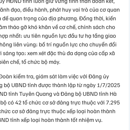
ủy HĐND tỉnh luôn giữ vững tinh thần đoàn kết,
ãnh đạo, điều hành, phát huy vai trò của cơ quan
 đề quan trọng của địa phương. Đồng thời, kiến
tâm tháo gỡ khó khăn về cơ chế, chính sách cho
 hợp nhất; ưu tiên nguồn lực đầu tư hạ tầng giao
thông liên vùng; bố trí nguồn lực cho chuyển đổi
i sáng tạo; xem xét đặc thù đa dạng của cấp xã
 biên chế, tổ chức bộ máy.
 Đoàn kiểm tra, giám sát làm việc với Đảng ủy
g bộ UBND tỉnh được thành lập từ ngày 1/7/2025
BND tỉnh Tuyên Quang và Đảng bộ UBND tỉnh Hà
bộ có 42 tổ chức cơ sở đảng trực thuộc với 7.295
hức cơ sở đảng trực thuộc xếp loại hoàn thành
BND tỉnh xếp loại hoàn thành tốt nhiệm vụ.