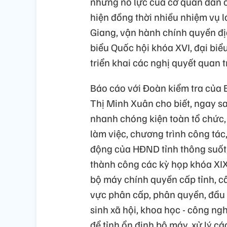
những nỗ lực của cơ quan dân c
hiện đồng thời nhiều nhiệm vụ 
Giang, vận hành chính quyền đị
biểu Quốc hội khóa XVI, đại bi
triển khai các nghị quyết quan 
Báo cáo với Đoàn kiểm tra của 
Thị Minh Xuân cho biết, ngay s
nhanh chóng kiện toàn tổ chức, 
làm việc, chương trình công tác
động của HĐND tỉnh thông suốt,
thành công các kỳ họp khóa XIX 
bộ máy chính quyền cấp tỉnh, cấ
vực phân cấp, phân quyền, đầu 
sinh xã hội, khoa học - công ng
để tỉnh ổn định bộ máy, xử lý c