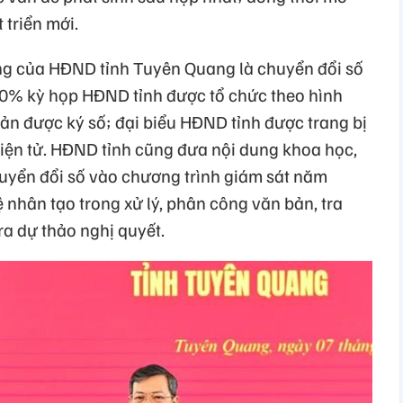
triển mới.
ng của HĐND tỉnh Tuyên Quang là chuyển đổi số
00% kỳ họp HĐND tỉnh được tổ chức theo hình
ản được ký số; đại biểu HĐND tỉnh được trang bị
iện tử. HĐND tỉnh cũng đưa nội dung khoa học,
huyển đổi số vào chương trình giám sát năm
ệ nhân tạo trong xử lý, phân công văn bản, tra
ra dự thảo nghị quyết.