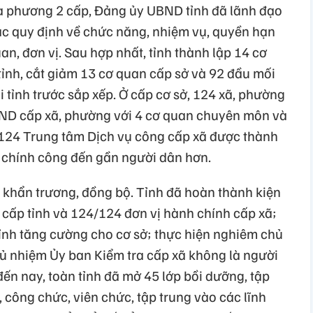
a phương 2 cấp, Đảng ủy UBND tỉnh đã lãnh đạo
c quy định về chức năng, nhiệm vụ, quyền hạn
an, đơn vị. Sau hợp nhất, tỉnh thành lập 14 cơ
nh, cắt giảm 13 cơ quan cấp sở và 92 đầu mối
i tỉnh trước sắp xếp. Ở cấp cơ sở, 124 xã, phường
ND cấp xã, phường với 4 cơ quan chuyên môn và
 124 Trung tâm Dịch vụ công cấp xã được thành
 chính công đến gần người dân hơn.
i khẩn trương, đồng bộ. Tỉnh đã hoàn thành kiện
ấp tỉnh và 124/124 đơn vị hành chính cấp xã;
 tỉnh tăng cường cho cơ sở; thực hiện nghiêm chủ
 Chủ nhiệm Ủy ban Kiểm tra cấp xã không là người
ến nay, toàn tỉnh đã mở 45 lớp bồi dưỡng, tập
 công chức, viên chức, tập trung vào các lĩnh