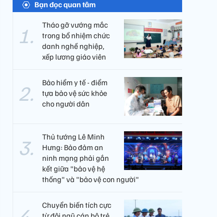
Bạn đọc quan tâm
Tháo gỡ vướng mắc
trong bổ nhiệm chức
danh nghề nghiệp,
xếp lương giáo viên
Bảo hiểm y tế - điểm
tựa bảo vệ sức khỏe
cho người dân
Thủ tướng Lê Minh
Hưng: Bảo đảm an
ninh mạng phải gắn
kết giữa "bảo vệ hệ
thống" và "bảo vệ con người"
Chuyển biến tích cực
từ đội ngũ cán bộ trẻ