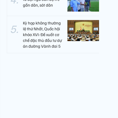
gần dân, sát dân
Kỳ họp không thường
lệ thứ Nhất, Quốc hội
khóa XVI: Đề xuất cơ
chế đặc thù đầu tư dự
án đường Vành đai 5