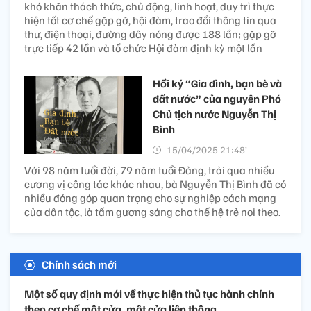
khó khăn thách thức, chủ động, linh hoạt, duy trì thực
hiện tốt cơ chế gặp gỡ, hội đàm, trao đổi thông tin qua
thư, điện thoại, đường dây nóng được 188 lần; gặp gỡ
trực tiếp 42 lần và tổ chức Hội đàm định kỳ một lần
Hồi ký “Gia đình, bạn bè và
đất nước” của nguyên Phó
Chủ tịch nước Nguyễn Thị
Bình
15/04/2025 21:48’
Với 98 năm tuổi đời, 79 năm tuổi Đảng, trải qua nhiều
cương vị công tác khác nhau, bà Nguyễn Thị Bình đã có
nhiều đóng góp quan trọng cho sự nghiệp cách mạng
của dân tộc, là tấm gương sáng cho thế hệ trẻ noi theo.
Chính sách mới
Một số quy định mới về thực hiện thủ tục hành chính
theo cơ chế một cửa, một cửa liên thông