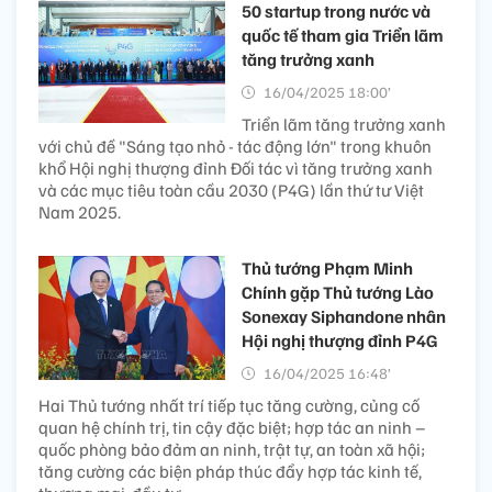
50 startup trong nước và
quốc tế tham gia Triển lãm
tăng trưởng xanh
16/04/2025 18:00’
Triển lãm tăng trưởng xanh
với chủ đề "Sáng tạo nhỏ - tác động lớn" trong khuôn
khổ Hội nghị thượng đỉnh Đối tác vì tăng trưởng xanh
và các mục tiêu toàn cầu 2030 (P4G) lần thứ tư Việt
Nam 2025.
Thủ tướng Phạm Minh
Chính gặp Thủ tướng Lào
Sonexay Siphandone nhân
Hội nghị thượng đỉnh P4G
16/04/2025 16:48’
Hai Thủ tướng nhất trí tiếp tục tăng cường, củng cố
quan hệ chính trị, tin cậy đặc biệt; hợp tác an ninh –
quốc phòng bảo đảm an ninh, trật tự, an toàn xã hội;
tăng cường các biện pháp thúc đẩy hợp tác kinh tế,