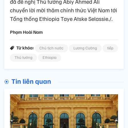
đã đề nghị Thủ tướng Abiy Ahmed Ali
chuyển lời mời thăm chính thức Việt Nam tới
Tổng thống Ethiopia Taye Atske Selassie./.
Phạm Hoài Nam
Từ khóa:
Chủ tịch nước
Lương Cường
tiếp
Thủ tướng
Ethiopia
Tin liên quan