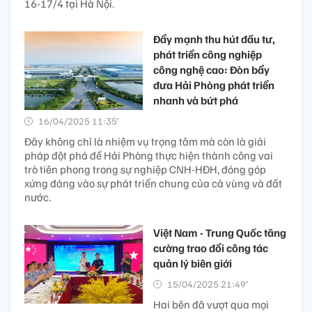
16-17/4 tại Hà Nội.
Đẩy mạnh thu hút đầu tư,
phát triển công nghiệp
công nghệ cao: Đòn bẩy
đưa Hải Phòng phát triển
nhanh và bứt phá
16/04/2025 11:35’
Đây không chỉ là nhiệm vụ trọng tâm mà còn là giải
pháp đột phá để Hải Phòng thực hiện thành công vai
trò tiên phong trong sự nghiệp CNH-HĐH, đóng góp
xứng đáng vào sự phát triển chung của cả vùng và đất
nước.
Việt Nam - Trung Quốc tăng
cường trao đổi công tác
quản lý biên giới
15/04/2025 21:49’
Hai bên đã vượt qua mọi