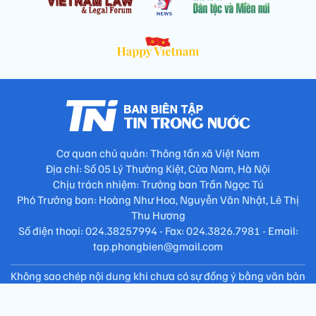
Cơ quan chủ quản: Thông tấn xã Việt Nam
Địa chỉ: Số 05 Lý Thường Kiệt, Cửa Nam, Hà Nội
Chịu trách nhiệm: Trưởng ban Trần Ngọc Tú
Phó Trưởng ban: Hoàng Như Hoa, Nguyễn Văn Nhật, Lê Thị
Thu Hương
Số điện thoại: 024.38257994 - Fax: 024.3826.7981 - Email:
tap.phongbien@gmail.com
Không sao chép nội dung khi chưa có sự đồng ý bằng văn bản
!
Trang chủ
Giới thiệu