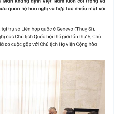
h Mẫn khẳng định Việt Nam luôn coi trọng và
quan hệ hữu nghị và hợp tác nhiều mặt với
 tại trụ sở Liên hợp quốc ở Geneva (Thuỵ Sĩ),
ị các Chủ tịch Quốc hội thế giới lần thứ 6, Chủ
ã có cuộc gặp với Chủ tịch Hạ viện Cộng hòa