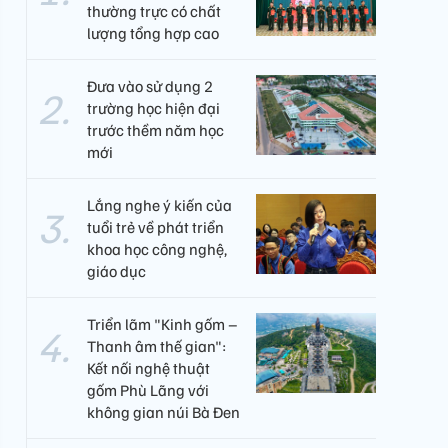
thường trực có chất
lượng tổng hợp cao
Đưa vào sử dụng 2
trường học hiện đại
trước thềm năm học
mới
Lắng nghe ý kiến của
tuổi trẻ về phát triển
khoa học công nghệ,
giáo dục
Triển lãm "Kinh gốm –
Thanh âm thế gian":
Kết nối nghệ thuật
gốm Phù Lãng với
không gian núi Bà Đen