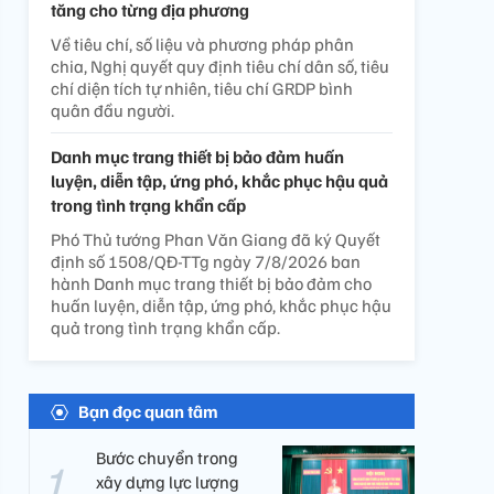
tăng cho từng địa phương
Về tiêu chí, số liệu và phương pháp phân
chia, Nghị quyết quy định tiêu chí dân số, tiêu
chí diện tích tự nhiên, tiêu chí GRDP bình
quân đầu người.
Danh mục trang thiết bị bảo đảm huấn
luyện, diễn tập, ứng phó, khắc phục hậu quả
trong tình trạng khẩn cấp
Phó Thủ tướng Phan Văn Giang đã ký Quyết
định số 1508/QĐ-TTg ngày 7/8/2026 ban
hành Danh mục trang thiết bị bảo đảm cho
huấn luyện, diễn tập, ứng phó, khắc phục hậu
quả trong tình trạng khẩn cấp.
Bạn đọc quan tâm
Bước chuyển trong
xây dựng lực lượng