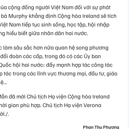
ủa cộng đồng người Việt Nam đối với sự phát
nd, bà Murphy khẳng định Cộng hòa Ireland sẽ tích
iệt Nam tiếp tục sinh sống, học tập, hội nhập
g hiểu biết giữa nhân dân hai nước.
 tục làm sâu sắc hơn nữa quan hệ song phương
 đổi đoàn các cấp, trong đó có các Ủy ban
Quốc hội hai nước; đẩy mạnh hợp tác công tác
p tác trong các lĩnh vực thương mại, đầu tư, giáo
...
ẫn đã mời Chủ tịch Hạ viện Cộng hòa Ireland
hời gian phù hợp. Chủ tịch Hạ viện Verona
i./.
Phan Thu Phương