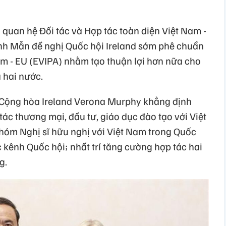
uan hệ Đối tác và Hợp tác toàn diện Việt Nam -
nh Mẫn đề nghị Quốc hội Ireland sớm phê chuẩn
am - EU (EVIPA) nhằm tạo thuận lợi hơn nữa cho
 hai nước.
n Cộng hòa Ireland Verona Murphy khẳng định
 tác thương mại, đầu tư, giáo dục đào tạo với Việt
hóm Nghị sĩ hữu nghị với Việt Nam trong Quốc
 kênh Quốc hội; nhất trí tăng cường hợp tác hai
g.