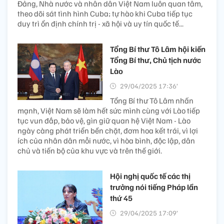
Đảng, Nhà nước và nhân dân Việt Nam luôn quan tâm,
theo dõi sát tình hình Cuba; tự hào khi Cuba tiếp tục
duy trì ổn định chính trị - xã hội và uy tín quốc tế...
Tổng Bí thư Tô Lâm hội kiến
Tổng Bí thư, Chủ tịch nước
Lào
29/04/2025 17:36’
Tổng Bí thư Tô Lâm nhấn
mạnh, Việt Nam sẽ làm hết sức mình cùng với Lào tiếp
tục vun đắp, bảo vệ, gìn giữ quan hệ Việt Nam - Lào
ngày càng phát triển bền chặt, đơm hoa kết trái, vì lợi
ích của nhân dân mỗi nước, vì hòa bình, độc lập, dân
chủ và tiến bộ của khu vực và trên thế giới.
Hội nghị quốc tế các thị
trưởng nói tiếng Pháp lần
thứ 45
29/04/2025 17:09’