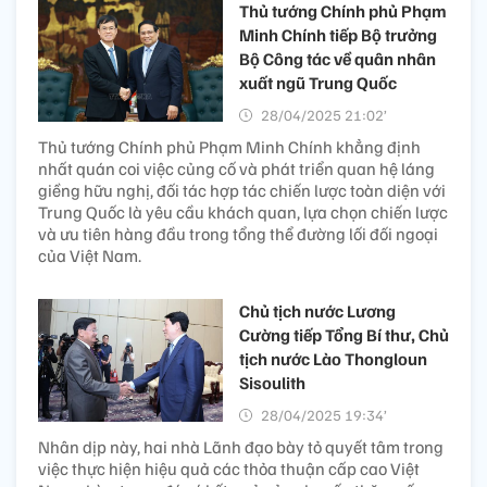
Thủ tướng Chính phủ Phạm
Minh Chính tiếp Bộ trưởng
Bộ Công tác về quân nhân
xuất ngũ Trung Quốc
28/04/2025 21:02’
Thủ tướng Chính phủ Phạm Minh Chính khẳng định
nhất quán coi việc củng cố và phát triển quan hệ láng
giềng hữu nghị, đối tác hợp tác chiến lược toàn diện với
Trung Quốc là yêu cầu khách quan, lựa chọn chiến lược
và ưu tiên hàng đầu trong tổng thể đường lối đối ngoại
của Việt Nam.
Chủ tịch nước Lương
Cường tiếp Tổng Bí thư, Chủ
tịch nước Lào Thongloun
Sisoulith
28/04/2025 19:34’
Nhân dịp này, hai nhà Lãnh đạo bày tỏ quyết tâm trong
việc thực hiện hiệu quả các thỏa thuận cấp cao Việt