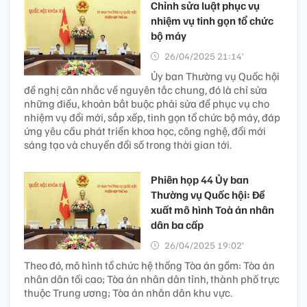
Chỉnh sửa luật phục vụ
nhiệm vụ tinh gọn tổ chức
bộ máy
26/04/2025 21:14’
Ủy ban Thường vụ Quốc hội
đề nghị cân nhắc về nguyên tắc chung, đó là chỉ sửa
những điều, khoản bắt buộc phải sửa để phục vụ cho
nhiệm vụ đổi mới, sắp xếp, tinh gọn tổ chức bộ máy, đáp
ứng yêu cầu phát triển khoa học, công nghệ, đổi mới
sáng tạo và chuyển đổi số trong thời gian tới.
Phiên họp 44 Ủy ban
Thường vụ Quốc hội: Đề
xuất mô hình Toà án nhân
dân ba cấp
26/04/2025 19:02’
Theo đó, mô hình tổ chức hệ thống Tòa án gồm: Tòa án
nhân dân tối cao; Tòa án nhân dân tỉnh, thành phố trực
thuộc Trung ương; Tòa án nhân dân khu vực.