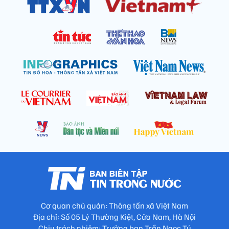
Cơ quan chủ quản: Thông tấn xã Việt Nam
Địa chỉ: Số 05 Lý Thường Kiệt, Cửa Nam, Hà Nội
Chịu trách nhiệm: Trưởng ban Trần Ngọc Tú