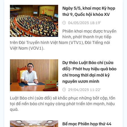
Ngày 5/5, khai mạc Kỳ họp
thứ 9, Quốc hội khóa XV
04/05/2025 18:19’
Phiên khai mạc được truyền
hình, phát thanh trực tiếp
trên Đài Truyền hình Việt Nam (VTV1), Đài Tiếng nói
Việt Nam (VOV1).
Dự thảo Luật Báo chí (sửa
đổi): Phát huy hiệu quả báo
chí trong thời đại mới kỷ
nguyên vươn mình
29/04/2025 11:22’
Luật Báo chí (sửa đổi) sẽ khắc phục những bất cập, tồn
tại để nền báo chí ngày càng phát triển lớn mạnh, hiệu
quả.
Bế mạc Phiên họp thứ 44