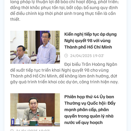
lang pháp lý thuận lợi để báo chí hoạt động, phát triển;
đồng thời khắc phục tồn tại, bất cập; bổ sung quy định
để điều chỉnh kịp thời phát sinh trong thực tiễn là cần
thiết.
Kiến nghị tiếp tục áp dụng
Nghị quyết 98 với vùng
Thành phố Hồ Chí Minh
24/04/2025 19:03’
Đại biểu Trần Hoàng Ngân
đề xuất tiếp tục triển khai Nghị quyết 98 cho vùng
Thành phố Hồ Chí Minh, để không làm ảnh hưởng, đứt
gãy quá trình triển khai các dự án, công trình hiện nay.
Phiên họp thứ 44 Ủy ban
Thường vụ Quốc hội: Đẩy
mạnh phân cấp, phân
quyền trong quản lý nhà
nước về quy hoạch
24/04/2025 19:03’