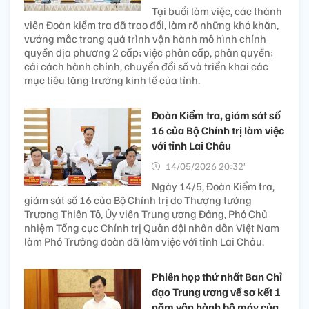
Tại buổi làm việc, các thành
viên Đoàn kiểm tra đã trao đổi, làm rõ những khó khăn,
vướng mắc trong quá trình vận hành mô hình chính
quyền địa phương 2 cấp; việc phân cấp, phân quyền;
cải cách hành chính, chuyển đổi số và triển khai các
mục tiêu tăng trưởng kinh tế của tỉnh.
Đoàn Kiểm tra, giám sát số
16 của Bộ Chính trị làm việc
với tỉnh Lai Châu
14/05/2026 20:32’
Ngày 14/5, Đoàn Kiểm tra,
giám sát số 16 của Bộ Chính trị do Thượng tướng
Trương Thiên Tô, Ủy viên Trung ương Đảng, Phó Chủ
nhiệm Tổng cục Chính trị Quân đội nhân dân Việt Nam
làm Phó Trưởng đoàn đã làm việc với tỉnh Lai Châu.
Phiên họp thứ nhất Ban Chỉ
đạo Trung ương về sơ kết 1
năm vận hành bộ máy của