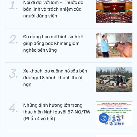
Nói đi đôi với làm – Thước đo
bản lĩnh và trách nhiệm của
người đảng viên​
Đa dạng hóa mô hình sinh kế
giúp đồng bào Khmer giảm
nghèo bền vững
Xe khách lao xuống hố sâu bên
đường: 18 hành khách thoát
nạn
Những định hướng lớn trong
thực hiện Nghị quyết 57-NQ/TW
(Phần 4 và hết)