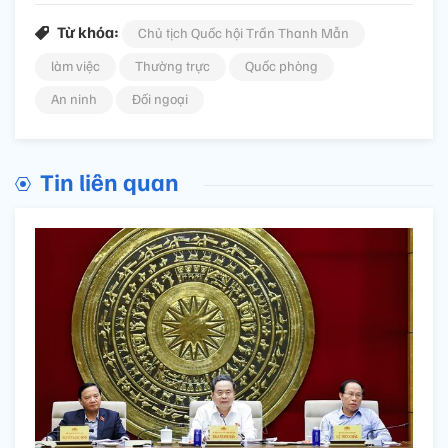
Từ khóa:
Chủ tịch Quốc hội Trần Thanh Mẫn
làm việc
Thường trực
Quốc phòng
An ninh
Đối ngoại
Tin liên quan