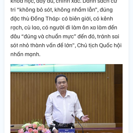
khoa học, đầy đủ, chính xác. Danh sách cử
tri “không bỏ sót, không nhầm lẫn”, đúng
đặc thù Đồng Tháp: có biên giới, có kênh
rạch, cù lao, có người đi làm ăn xa làm đến
đâu “đúng và chuẩn mực” đến đó, tránh sai
sót nhỏ thành vấn đề lớn", Chủ tịch Quốc hội
nhấn mạnh.