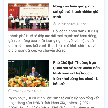
Nâng cao hiệu quả giám
sát gắn với trách nhiệm giải
trình
29/01/2026 16:19’
Hội đồng nhân dân (HĐND)
thành phố Huế sẽ tiếp tục đổi mới mạnh mẽ hoạt động,
gắn với nâng cao chất lượng nghị quyết và hiệu quả
giám sát trong bối cảnh thực hiện mô hình chính quyền
địa phương 2 cấp và chuyển đổi số.
Phó Chủ tịch Thường trực
Quốc hội Đỗ Văn Chiến: Bắc
Ninh bám sát kế hoạch
triển khai công tác chuẩn bị
bầu cử
29/01/2026 14:35’
Ngày 29/1, HĐND tỉnh Bắc Ninh tổ chức Kỳ họp tổng kết
hoạt động của HĐND tỉnh khóa XIX, nhiệm kỳ 2021-
2026. Ủy viên Bộ Chính trị, Phó Chủ tịch Thường trực