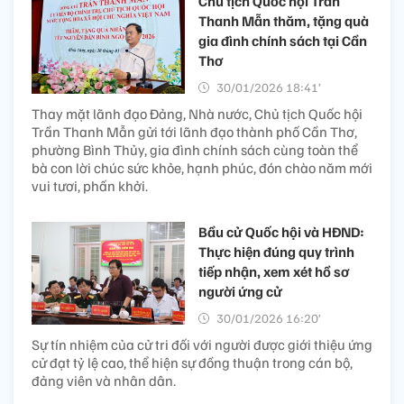
Chủ tịch Quốc hội Trần
Thanh Mẫn thăm, tặng quà
gia đình chính sách tại Cần
Thơ
30/01/2026 18:41’
Thay mặt lãnh đạo Đảng, Nhà nước, Chủ tịch Quốc hội
Trần Thanh Mẫn gửi tới lãnh đạo thành phố Cần Thơ,
phường Bình Thủy, gia đình chính sách cùng toàn thể
bà con lời chúc sức khỏe, hạnh phúc, đón chào năm mới
vui tươi, phấn khởi.
Bầu cử Quốc hội và HĐND:
Thực hiện đúng quy trình
tiếp nhận, xem xét hồ sơ
người ứng cử
30/01/2026 16:20’
Sự tín nhiệm của cử tri đối với người được giới thiệu ứng
cử đạt tỷ lệ cao, thể hiện sự đồng thuận trong cán bộ,
đảng viên và nhân dân.