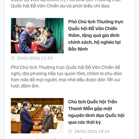
Quốc hội Đỗ Văn Chiến dự và phát biểu chỉ đạo.
Phó Chủ tịch Thường trực
Quốc hội Đỗ Văn Chiến
thăm, tặng quà gia đình
chính sách, hộ nghèo tại
Bắc Ninh
29/01/2026 13:33’
Phó Chủ tịch Thường trực Quốc hội Đỗ Văn Chiến đề
nghị, địa phương tiếp tục quan tâm, chăm lo chu đáo
hơn nữa để mọi người, mọi nhà đều được đón Tết vui
tươi, đầm ấm.
Chủ tịch Quốc hội Trần
Thanh Mẫn gặp mặt
nguyên lãnh đạo Quốc hội
qua các thời kỳ
28/01/2026 19:14’