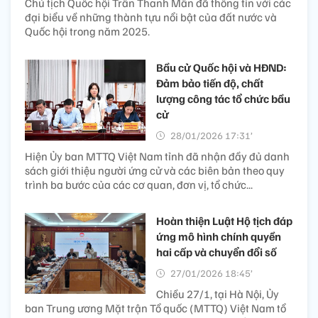
Chủ tịch Quốc hội Trần Thanh Mẫn đã thông tin với các
đại biểu về những thành tựu nổi bật của đất nước và
Quốc hội trong năm 2025.
Bầu cử Quốc hội và HĐND:
Đảm bảo tiến độ, chất
lượng công tác tổ chức bầu
cử
28/01/2026 17:31’
Hiện Ủy ban MTTQ Việt Nam tỉnh đã nhận đầy đủ danh
sách giới thiệu người ứng cử và các biên bản theo quy
trình ba bước của các cơ quan, đơn vị, tổ chức...
Hoàn thiện Luật Hộ tịch đáp
ứng mô hình chính quyền
hai cấp và chuyển đổi số
27/01/2026 18:45’
Chiều 27/1, tại Hà Nội, Ủy
ban Trung ương Mặt trận Tổ quốc (MTTQ) Việt Nam tổ