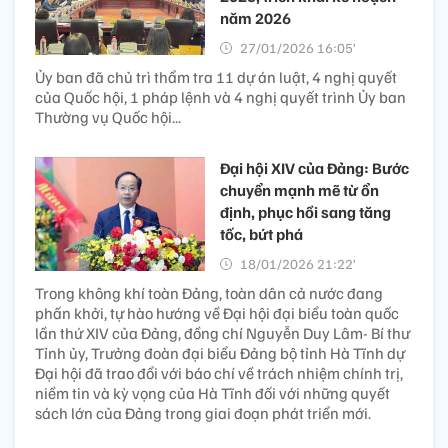
năm 2026
27/01/2026 16:05’
Ủy ban đã chủ trì thẩm tra 11 dự án luật, 4 nghị quyết
của Quốc hội, 1 pháp lệnh và 4 nghị quyết trình Ủy ban
Thường vụ Quốc hội...
Đại hội XIV của Đảng: Bước
chuyển mạnh mẽ từ ổn
định, phục hồi sang tăng
tốc, bứt phá​
18/01/2026 21:22’
Trong không khí toàn Đảng, toàn dân cả nước đang
phấn khởi, tự hào hướng về Đại hội đại biểu toàn quốc
lần thứ XIV của Đảng, đồng chí Nguyễn Duy Lâm- Bí thư
Tỉnh ủy, Trưởng đoàn đại biểu Đảng bộ tỉnh Hà Tĩnh dự
Đại hội đã trao đổi với báo chí về trách nhiệm chính trị,
niềm tin và kỳ vọng của Hà Tĩnh đối với những quyết
sách lớn của Đảng trong giai đoạn phát triển mới.