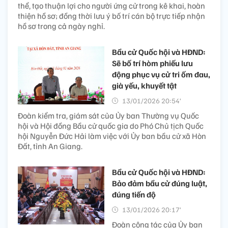
thể, tạo thuận lợi cho người ứng cử trong kê khai, hoàn
thiện hồ sơ; đồng thời lưu ý bố trí cán bộ trực tiếp nhận
hồ sơ trong cả ngày nghỉ.
Bầu cử Quốc hội và HĐND:
Sẽ bố trí hòm phiếu lưu
động phục vụ cử tri ốm đau,
già yếu, khuyết tật
13/01/2026 20:54’
Đoàn kiểm tra, giám sát của Ủy ban Thường vụ Quốc
hội và Hội đồng Bầu cử quốc gia do Phó Chủ tịch Quốc
hội Nguyễn Đức Hải làm việc với Ủy ban bầu cử xã Hòn
Đất, tỉnh An Giang.
Bầu cử Quốc hội và HĐND:
Bảo đảm bầu cử đúng luật,
đúng tiến độ
13/01/2026 20:17’
Đoàn công tác của Ủy ban