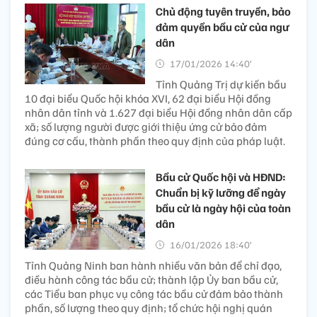
Chủ động tuyên truyền, bảo
đảm quyền bầu cử của ngư
dân
17/01/2026 14:40’
Tỉnh Quảng Trị dự kiến bầu
10 đại biểu Quốc hội khóa XVI, 62 đại biểu Hội đồng
nhân dân tỉnh và 1.627 đại biểu Hội đồng nhân dân cấp
xã; số lượng người được giới thiệu ứng cử bảo đảm
đúng cơ cấu, thành phần theo quy định của pháp luật.
Bầu cử Quốc hội và HĐND:
Chuẩn bị kỹ lưỡng để ngày
bầu cử là ngày hội của toàn
dân
16/01/2026 18:40’
Tỉnh Quảng Ninh ban hành nhiều văn bản để chỉ đạo,
điều hành công tác bầu cử; thành lập Ủy ban bầu cử,
các Tiểu ban phục vụ công tác bầu cử đảm bảo thành
phần, số lượng theo quy định; tổ chức hội nghị quán