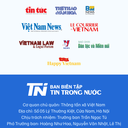
Cơ quan chủ quản: Thông tấn xã Việt Nam
Địa chỉ: Số 05 Lý Thường Kiệt, Cửa Nam, Hà Nội
Chịu trách nhiệm: Trưởng ban Trần Ngọc Tú
Phó Trưởng ban: Hoàng Như Hoa, Nguyễn Văn Nhật, Lê Thị