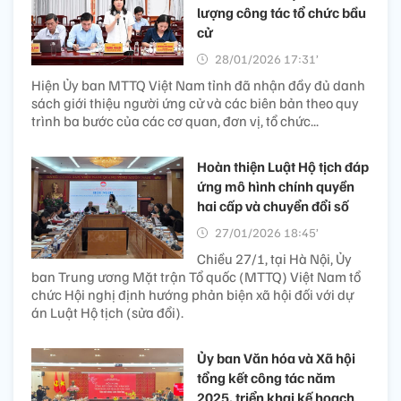
lượng công tác tổ chức bầu
cử
28/01/2026 17:31’
Hiện Ủy ban MTTQ Việt Nam tỉnh đã nhận đầy đủ danh
sách giới thiệu người ứng cử và các biên bản theo quy
trình ba bước của các cơ quan, đơn vị, tổ chức...
Hoàn thiện Luật Hộ tịch đáp
ứng mô hình chính quyền
hai cấp và chuyển đổi số
27/01/2026 18:45’
Chiều 27/1, tại Hà Nội, Ủy
ban Trung ương Mặt trận Tổ quốc (MTTQ) Việt Nam tổ
chức Hội nghị định hướng phản biện xã hội đối với dự
án Luật Hộ tịch (sửa đổi).
Ủy ban Văn hóa và Xã hội
tổng kết công tác năm
2025, triển khai kế hoạch