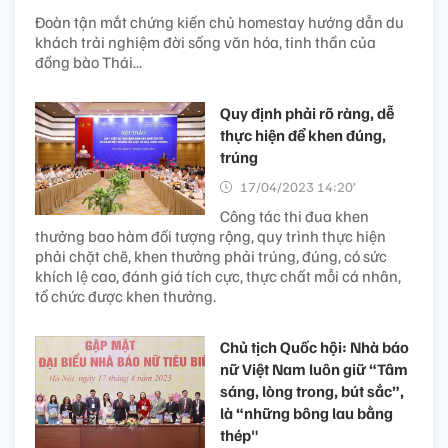
Đoàn tận mắt chứng kiến chủ homestay hướng dẫn du
khách trải nghiệm đời sống văn hóa, tinh thần của
đồng bào Thái...
Quy định phải rõ ràng, dễ
thực hiện để khen đúng,
trúng
17/04/2023 14:20’
Công tác thi đua khen
thưởng bao hàm đối tượng rộng, quy trình thực hiện
phải chặt chẽ, khen thưởng phải trúng, đúng, có sức
khích lệ cao, đánh giá tích cực, thực chất mỗi cá nhân,
tổ chức được khen thưởng.
Chủ tịch Quốc hội: Nhà báo
nữ Việt Nam luôn giữ “Tâm
sáng, lòng trong, bút sắc”,
là “những bông lau bằng
thép"