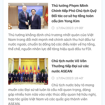
Thủ tướng Phạm Minh
Chính tiếp Phó Chủ tịch Quỹ
Đối tác cơ sở hạ tầng toàn
cầu Jim Yong Kim
17/04/2023 19:00’
Thủ tướng khẳng định chủ trương nhất quán của Việt
Nam trong đổi mới mạnh mẽ chính sách thu hút đầu tư
nước ngoài, chuẩn bị đồng bộ các điều kiện về hạ tầng,
thể chế, nguồn nhân lực để tăng hiệu quả đầu tư FDI.
Chủ tịch nước Võ Văn
Thưởng tiếp Đại sứ các
nước ASEAN
17/04/2023 18:40’
Chủ tịch nước bày tỏ mong
muốn các Đại sứ sẽ luôn là cầu nối quan trọng, đóng
góp nhiều hơn nữa vào việc thúc đẩy quan hệ hữu nghị,
hợp tác giữa Việt Nam và các quốc gia thành viên
ASEAN.