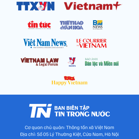
Cơ quan chủ quản: Thông tấn xã Việt Nam
Địa chỉ: Số 05 Lý Thường Kiệt, Cửa Nam, Hà Nội