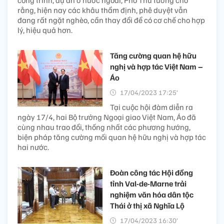
rằng, hiện nay các khâu thẩm định, phê duyệt vẫn
đang rất ngặt nghèo, cần thay đổi để có cơ chế cho hợp
lý, hiệu quả hơn.
Tăng cường quan hệ hữu
nghị và hợp tác Việt Nam –
Áo
17/04/2023 17:25’
Tại cuộc hội đàm diễn ra
ngày 17/4, hai Bộ trưởng Ngoại giao Việt Nam, Áo đã
cùng nhau trao đổi, thống nhất các phương hướng,
biện pháp tăng cường mối quan hệ hữu nghị và hợp tác
hai nước.
Đoàn công tác Hội đồng
tỉnh Val-de-Marne trải
nghiệm văn hóa dân tộc
Thái ở thị xã Nghĩa Lộ
17/04/2023 16:30’