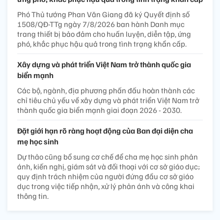
Phó Thủ tướng Phan Văn Giang đã ký Quyết định số
1508/QĐ-TTg ngày 7/8/2026 ban hành Danh mục
trang thiết bị bảo đảm cho huấn luyện, diễn tập, ứng
phó, khắc phục hậu quả trong tình trạng khẩn cấp.
Xây dựng và phát triển Việt Nam trở thành quốc gia
biển mạnh
Các bộ, ngành, địa phương phấn đấu hoàn thành các
chỉ tiêu chủ yếu về xây dựng và phát triển Việt Nam trở
thành quốc gia biển mạnh giai đoạn 2026 - 2030.
Đặt giới hạn rõ ràng hoạt động của Ban đại diện cha
mẹ học sinh
Dự thảo cũng bổ sung cơ chế để cha mẹ học sinh phản
ánh, kiến nghị, giám sát và đối thoại với cơ sở giáo dục;
quy định trách nhiệm của người đứng đầu cơ sở giáo
dục trong việc tiếp nhận, xử lý phản ánh và công khai
thông tin.