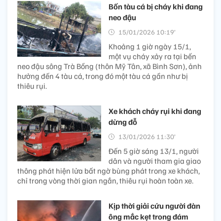
Bốn tàu cá bị cháy khi đang
neo đậu
15/01/2026 10:19’
Khoảng 1 giờ ngày 15/1,
một vụ cháy xảy ra tại bến
neo đậu sông Trà Bồng (thôn Mỹ Tân, xã Bình Sơn), ảnh
hưởng đến 4 tàu cá, trong đó một tàu cá gần như bị
thiêu rụi.
Xe khách cháy rụi khi đang
dừng đỗ
13/01/2026 11:30’
Đến 5 giờ sáng 13/1, người
dân và người tham gia giao
thông phát hiện lửa bất ngờ bùng phát trong xe khách,
chỉ trong vòng thời gian ngắn, thiêu rụi hoàn toàn xe.
Kịp thời giải cứu người đàn
ông mắc kẹt trong đám