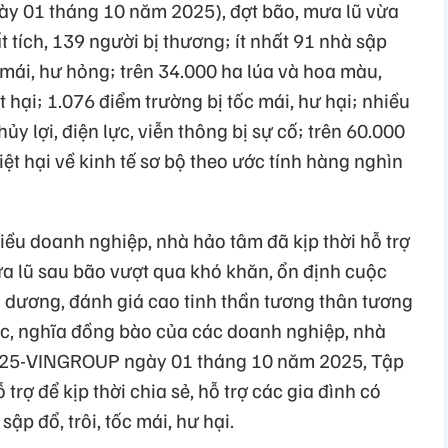
ày 01 tháng 10 năm 2025), đợt bão, mưa lũ vừa
 tích, 139 người bị thương; ít nhất 91 nhà sập
c mái, hư hỏng; trên 34.000 ha lúa và hoa màu,
t hại; 1.076 điểm trường bị tốc mái, hư hại; nhiều
hủy lợi, điện lực, viễn thông bị sự cố; trên 60.000
hiệt hại về kinh tế sơ bộ theo ước tính hàng nghìn
hiều doanh nghiệp, nhà hảo tâm đã kịp thời hỗ trợ
ưa lũ sau bão vượt qua khó khăn, ổn định cuộc
 dương, đánh giá cao tinh thần tương thân tương
tộc, nghĩa đồng bào của các doanh nghiệp, nhà
2025-VINGROUP ngày 01 tháng 10 năm 2025, Tập
trợ để kịp thời chia sẻ, hỗ trợ các gia đình có
sập đổ, trôi, tốc mái, hư hại.