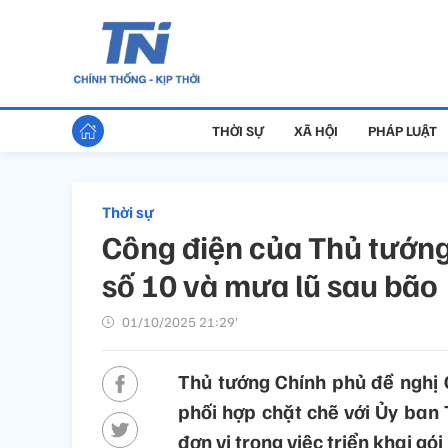
THỜI SỰ
XÃ HỘI
PHÁP LUẬT
Thời sự
Công điện của Thủ tướn
số 10 và mưa lũ sau bão
01/10/2025 21:29’
Thủ tướng Chính phủ đề nghị 
phối hợp chặt chẽ với Ủy ban
đơn vị trong việc triển khai gói 