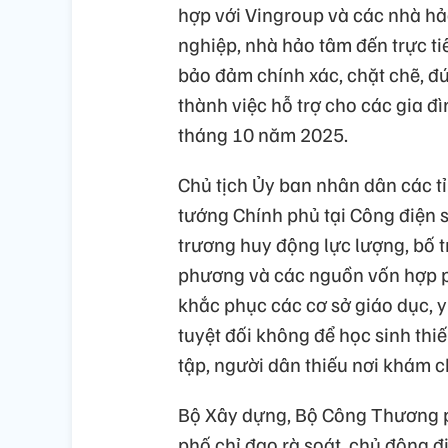
hợp với Vingroup và các nhà hả
nghiệp, nhà hảo tâm đến trực ti
bảo đảm chính xác, chặt chẽ, đú
thành việc hỗ trợ cho các gia đ
tháng 10 năm 2025.
Chủ tịch Ủy ban nhân dân các t
tướng Chính phủ tại Công điện
trương huy động lực lượng, bố 
phương và các nguồn vốn hợp p
khắc phục các cơ sở giáo dục, y 
tuyệt đối không để học sinh thiế
tập, người dân thiếu nơi khám 
Bộ Xây dựng, Bộ Công Thương p
phố chỉ đạo rà soát, chủ động 