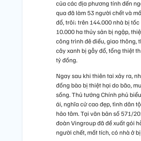
của các địa phương tính đến ng
qua đã làm 53 người chết và mất
đổ, trôi; trên 144.000 nhà bị tố
10.000 ha thủy sản bị ngập, thiệ
công trình đê điều, giao thông, t
cây xanh bị gẫy đổ, tổng thiệt t
tỷ đồng.
Ngay sau khi thiên tai xảy ra, n
đồng bào bị thiệt hại do bão, m
sống. Thủ tướng Chính phủ biểu
ái, nghĩa cử cao đẹp, tình dân 
hảo tâm. Tại văn bản số 571/
đoàn Vingroup đã đề xuất gói hỗ 
người chết, mất tích, có nhà ở bị 