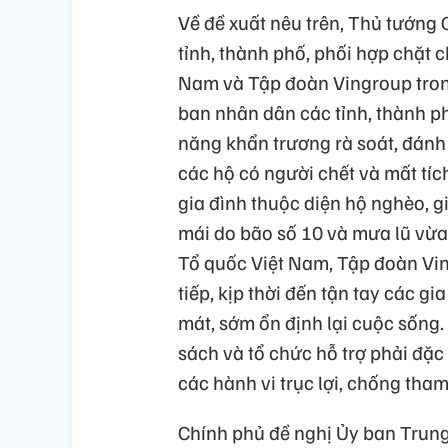
Về đề xuất nêu trên, Thủ tướng
tỉnh, thành phố, phối hợp chặt 
Nam và Tập đoàn Vingroup trong 
ban nhân dân các tỉnh, thành p
năng khẩn trương rà soát, đánh 
các hộ có người chết và mất tích
gia đình thuộc diện hộ nghèo, g
mái do bão số 10 và mưa lũ vừa
Tổ quốc Việt Nam, Tập đoàn Vin
tiếp, kịp thời đến tận tay các g
mát, sớm ổn định lại cuộc sống. 
sách và tổ chức hỗ trợ phải đặc
các hành vi trục lợi, chống tham
Chính phủ đề nghị Ủy ban Trung