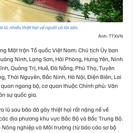
lũ, nhiều thiệt hại về người và tài sản.
Ảnh: TTXVN
ng Mặt trận Tổ quốc Việt Nam; Chủ tịch Ủy ban
Quảng Ninh, Lạng Sơn, Hải Phòng, Hưng Yên, Ninh
ĩnh, Quảng Trị, Huế, Đà Nẵng, Phú Thọ, Tuyên
g, Thái Nguyên, Bắc Ninh, Hà Nội, Điện Biên, Lai
ơ quan ngang bộ, cơ quan thuộc Chính phủ; Văn
n sự quốc gia.
 lũ sau bão đã gây thiệt hại rất nặng nề về
ại các địa phương khu vực Bắc Bộ và Bắc Trung Bộ.
 Nông nghiệp và Môi trường (từ báo cáo sơ bộ