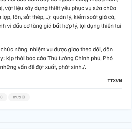
bị, vật liệu xây dựng thiết yếu phục vụ sửa chữa
lợp, tôn, sắt thép,…); quản lý, kiểm soát giá cả,
 vi đầu cơ tăng giá bất hợp lý, lợi dụng thiên tai
chức năng, nhiệm vụ được giao theo dõi, đôn
y; kịp thời báo cáo Thủ tướng Chính phủ, Phó
hững vấn đề đột xuất, phát sinh./.
TTXVN
10
mưa lũ