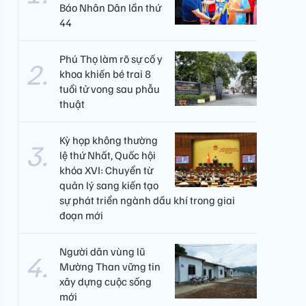
Báo Nhân Dân lần thứ
44
Phú Thọ làm rõ sự cố y
khoa khiến bé trai 8
tuổi tử vong sau phẫu
thuật
Kỳ họp không thường
lệ thứ Nhất, Quốc hội
khóa XVI: Chuyển từ
quản lý sang kiến tạo
sự phát triển ngành dầu khí trong giai
đoạn mới
Người dân vùng lũ
Mường Than vững tin
xây dựng cuộc sống
mới