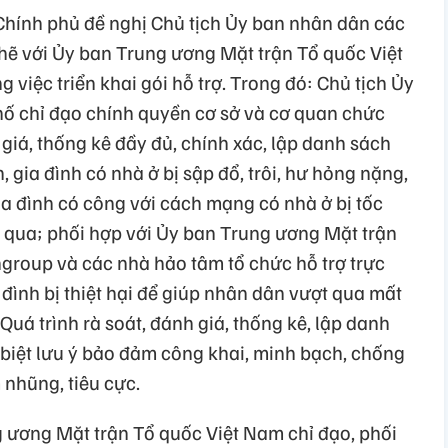
 Chính phủ đề nghị Chủ tịch Ủy ban nhân dân các
chẽ với Ủy ban Trung ương Mặt trận Tổ quốc Việt
việc triển khai gói hỗ trợ. Trong đó: Chủ tịch Ủy
hố chỉ đạo chính quyền cơ sở và cơ quan chức
giá, thống kê đầy đủ, chính xác, lập danh sách
, gia đình có nhà ở bị sập đổ, trôi, hư hỏng nặng,
ia đình có công với cách mạng có nhà ở bị tốc
 qua; phối hợp với Ủy ban Trung ương Mặt trận
group và các nhà hảo tâm tổ chức hỗ trợ trực
ia đình bị thiệt hại để giúp nhân dân vượt qua mất
Quá trình rà soát, đánh giá, thống kê, lập danh
 biệt lưu ý bảo đảm công khai, minh bạch, chống
 nhũng, tiêu cực.
 ương Mặt trận Tổ quốc Việt Nam chỉ đạo, phối