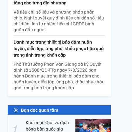
tăng cho từng địa phương
Về tiêu chí, số liệu và phương pháp phân
chia, Nghị quyết quy định tiêu chí dân số, tiêu
chí diện tích tự nhiên, tiêu chí GRDP bình
quân đầu người.
Danh mục trang thiết bị bảo đảm huấn
luyện, diễn tập, ứng phó, khắc phục hậu quả
trong tình trạng khẩn cấp
Phó Thủ tướng Phan Văn Giang đã ký Quyết
định số 1508/QĐ-TTg ngày 7/8/2026 ban
hành Danh mục trang thiết bị bảo đảm cho
huấn luyện, diễn tập, ứng phó, khắc phục hậu
quả trong tình trạng khẩn cấp.
Bạn đọc quan tâm
Khai mạc Giải vô địch
bóng bàn quốc gia