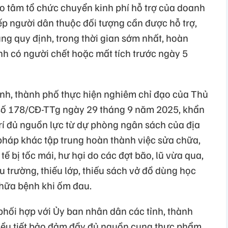
o tâm tổ chức chuyển kinh phí hỗ trợ của doanh
ếp người dân thuộc đối tượng cần được hỗ trợ,
ng quy định, trong thời gian sớm nhất, hoàn
ình có người chết hoặc mất tích trước ngày 5
ỉnh, thành phố thực hiện nghiêm chỉ đạo của Thủ
 số 178/CĐ-TTg ngày 29 tháng 9 năm 2025, khẩn
trí đủ nguồn lực từ dự phòng ngân sách của địa
háp khác tập trung hoàn thành việc sửa chữa,
tế bị tốc mái, hư hại do các đợt bão, lũ vừa qua,
u trường, thiếu lớp, thiếu sách vở đồ dùng học
chữa bệnh khi ốm đau.
hối hợp với Ủy ban nhân dân các tỉnh, thành
điều tiết bảo đảm đầy đủ nguồn cung thực phẩm,