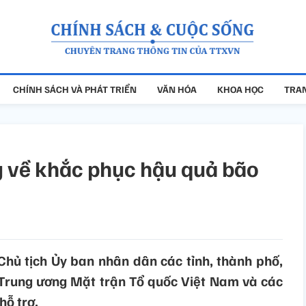
CHÍNH SÁCH VÀ PHÁT TRIỂN
VĂN HÓA
KHOA HỌC
TRAN
g về khắc phục hậu quả bão
Chủ tịch Ủy ban nhân dân các tỉnh, thành phố,
 Trung ương Mặt trận Tổ quốc Việt Nam và các
hỗ trợ.