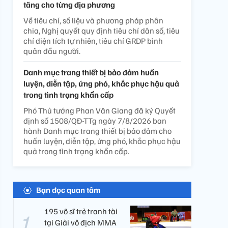
tăng cho từng địa phương
Về tiêu chí, số liệu và phương pháp phân
chia, Nghị quyết quy định tiêu chí dân số, tiêu
chí diện tích tự nhiên, tiêu chí GRDP bình
quân đầu người.
Danh mục trang thiết bị bảo đảm huấn
luyện, diễn tập, ứng phó, khắc phục hậu quả
trong tình trạng khẩn cấp
Phó Thủ tướng Phan Văn Giang đã ký Quyết
định số 1508/QĐ-TTg ngày 7/8/2026 ban
hành Danh mục trang thiết bị bảo đảm cho
huấn luyện, diễn tập, ứng phó, khắc phục hậu
quả trong tình trạng khẩn cấp.
Bạn đọc quan tâm
195 võ sĩ trẻ tranh tài
tại Giải vô địch MMA