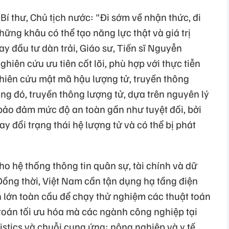
Bí thư, Chủ tịch nước: "Đi sớm về nhận thức, đi
hững khâu có thể tạo năng lực thật và giá trị
ay đầu tư dàn trải, Giáo sư, Tiến sĩ Nguyễn
iên cứu ưu tiên cốt lõi, phù hợp với thực tiễn
ghiên cứu mật mã hậu lượng tử, truyền thông
ong đó, truyền thông lượng tử, dựa trên nguyên lý
ể bảo đảm mức độ an toàn gần như tuyệt đối, bởi
y đổi trạng thái hệ lượng tử và có thể bị phát
ho hệ thống thông tin quân sự, tài chính và dữ
 Đồng thời, Việt Nam cần tận dụng hạ tầng điện
lớn toàn cầu để chạy thử nghiệm các thuật toán
 toán tối ưu hóa mà các ngành công nghiệp tại
stics và chuỗi cung ứng; nông nghiệp và y tế.