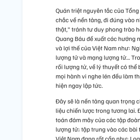
Quán triệt nguyên tắc của Tổng 
chắc về nền tảng, đi đúng vào n
thật," tránh tư duy phong trào h
Quang Báu đề xuất các hướng ngh
và lợi thế của Việt Nam như: N
lượng tử và mạng lượng tử... Tr
rối lượng tử, về lý thuyết có th
mọi hành vi nghe lén đều làm tha
hiện ngay lập tức.
Đây sẽ là nền tảng quan trọng c
liệu chiến lược trong tương lai.
toán đám mây của các tập đoàn 
lượng tử; tập trung vào các bài
Việt Nam đang rất cần như: Logi