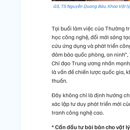
GS, TS Nguyễn Quang Báu, Khoa Vật lý,
Tại buổi làm việc của Thường t
học công nghệ, đổi mới sáng tạ
cứu ứng dụng và phát triển công
đảm bảo quốc phòng, an ninh”, 
Chỉ đạo Trung ương nhấn mạnh 
là vấn đề chiến lược quốc gia, 
thuần.
Đây không chỉ là định hướng ch
xác lập tư duy phát triển mới c
tranh công nghệ cao.
* Cần đầu tư bài bản cho vật lý