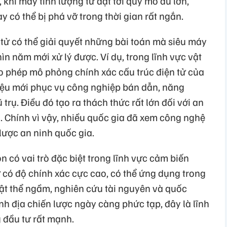
 khi máy tính lượng tử đạt tới quy mô đủ lớn,
 có thể bị phá vỡ trong thời gian rất ngắn.
 tử có thể giải quyết những bài toán mà siêu máy
ìn năm mới xử lý được. Ví dụ, trong lĩnh vực vật
ho phép mô phỏng chính xác cấu trúc điện tử của
t liệu mới phục vụ công nghiệp bán dẫn, năng
trụ. Điều đó tạo ra thách thức rất lớn đối với an
. Chính vì vậy, nhiều quốc gia đã xem công nghệ
lược an ninh quốc gia.
n có vai trò đặc biệt trong lĩnh vực cảm biến
 có độ chính xác cực cao, có thể ứng dụng trong
vật thể ngầm, nghiên cứu tài nguyên và quốc
h địa chiến lược ngày càng phức tạp, đây là lĩnh
 đầu tư rất mạnh.