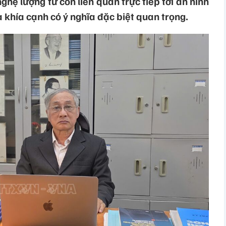
ghệ lượng tử còn liên quan trực tiếp tới an ninh
 khía cạnh có ý nghĩa đặc biệt quan trọng.