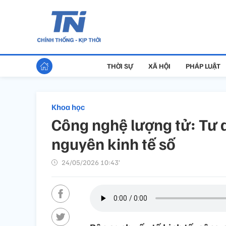
THỜI SỰ
XÃ HỘI
PHÁP LUẬT
Khoa học
Công nghệ lượng tử: Tư d
nguyên kinh tế số
24/05/2026 10:43’