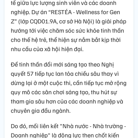
tế giữa lực lượng sinh viên và các doanh
nghiệp. Dự án “RESTÉA - Wellness for Gen
Z” (lớp CQD01.9A, cơ sở Hà Nội) là giải pháp
hướng tới việc chăm sóc sức khỏe tinh thần
cho thế hệ trẻ, thể hiện sự nắm bắt kịp thời
nhu cầu của xã hội hiện đại.
Để tinh thần đổi mới sáng tạo theo Nghị
quyết 57 tiếp tục lan tỏa chiều sâu thay vì
dừng lại ở một cuộc thi,
c
ần tiếp tục mở rộng
quy mô các sân chơi sáng tạo, thu hút sự
tham gia sâu hơn của các doanh nghiệp và
chuyên gia đầu ngành.
D
o đó, m
ối liên kết "Nhà nước - Nhà trường -
Doanh nghiệp" là động lực then chốt kiến