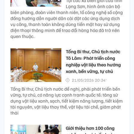
Tại các xã biên giới của tỉnh
Lạng Sơn, hình ảnh cán bộ
biên phòng, đoàn viên thanh niên, tổ công nghệ số cộng
đồng hướng dẫn người dân cài đặt các ứng dụng dịch
vụ công, thanh toán không dùng tiền mặt hay sử dụng
điện thoại thông minh để trao đổi hàng hóa đã trở nên
quen thuộc.
Tổng Bí thư, Chủ tịch nước
Tô Lâm: Phát triển công
nghiệp vật liệu theo hướng
xanh, bền vững, tự chủ
21/05/2026 20:34’
Tổng Bí thư, Chủ tịch nước đề nghị, phải phát triển bền
vững, tự chủ, có năng lực cạnh tranh quốc tế; tăng sử
dụng vật liệu xanh, sạch, tiết kiệm năng lượng, tiết kiệm
tài nguyên, vật liệu thay thế, vật liệu tái chế, giảm phát
thải
Giới thiệu hơn 100 công