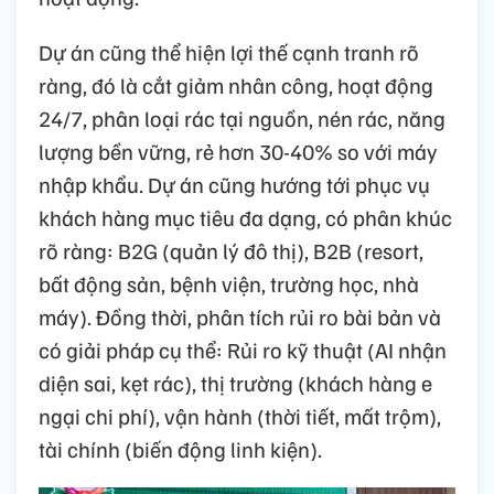
Dự án cũng thể hiện lợi thế cạnh tranh rõ
ràng, đó là cắt giảm nhân công, hoạt động
24/7, phân loại rác tại nguồn, nén rác, năng
lượng bền vững, rẻ hơn 30-40% so với máy
nhập khẩu. Dự án cũng hướng tới phục vụ
khách hàng mục tiêu đa dạng, có phân khúc
rõ ràng: B2G (quản lý đô thị), B2B (resort,
bất động sản, bệnh viện, trường học, nhà
máy). Đồng thời, phân tích rủi ro bài bản và
có giải pháp cụ thể: Rủi ro kỹ thuật (AI nhận
diện sai, kẹt rác), thị trường (khách hàng e
ngại chi phí), vận hành (thời tiết, mất trộm),
tài chính (biến động linh kiện).