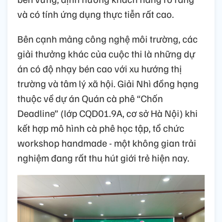
và có tính ứng dụng thực tiễn rất cao
.
Bên cạnh mảng công nghệ môi trường, các
giải thưởng khác của cuộc thi là
những
dự
án có độ nhạy bén cao với xu hướng thị
trường và tâm lý xã hội. Giải Nhì đồng hạng
thuộc về dự án Quán cà phê “Chốn
Deadline” (lớp CQD01.9A, cơ sở Hà Nội) khi
kết hợp mô hình cà phê học tập, tổ chức
workshop handmade - một không gian trải
nghiệm đang rất thu hút giới trẻ hiện nay.