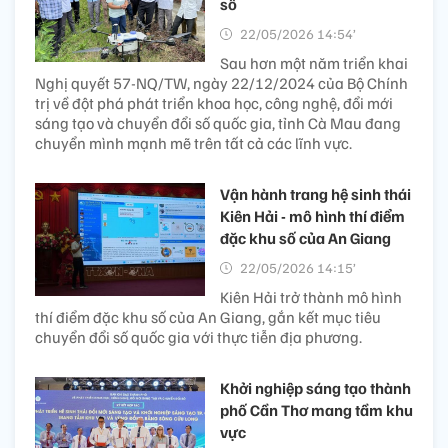
số
22/05/2026 14:54’
Sau hơn một năm triển khai
Nghị quyết 57-NQ/TW, ngày 22/12/2024 của Bộ Chính
trị về đột phá phát triển khoa học, công nghệ, đổi mới
sáng tạo và chuyển đổi số quốc gia, tỉnh Cà Mau đang
chuyển mình mạnh mẽ trên tất cả các lĩnh vực.
Vận hành trang hệ sinh thái
Kiên Hải - mô hình thí điểm
đặc khu số của An Giang
22/05/2026 14:15’
Kiên Hải trở thành mô hình
thí điểm đặc khu số của An Giang, gắn kết mục tiêu
chuyển đổi số quốc gia với thực tiễn địa phương.
Khởi nghiệp sáng tạo thành
phố Cần Thơ mang tầm khu
vực