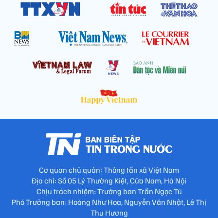
Cơ quan chủ quản: Thông tấn xã Việt Nam
Địa chỉ: Số 05 Lý Thường Kiệt, Cửa Nam, Hà Nội