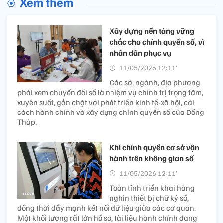
Xem thêm
Xây dựng nền tảng vững
chắc cho chính quyền số, vì
nhân dân phục vụ
11/05/2026 12:11’
Các sở, ngành, địa phương
phải xem chuyển đổi số là nhiệm vụ chính trị trọng tâm,
xuyên suốt, gắn chặt với phát triển kinh tế-xã hội, cải
cách hành chính và xây dựng chính quyền số của Đồng
Tháp.
Khi chính quyền cơ sở vận
hành trên không gian số
11/05/2026 12:11’
Toàn tỉnh triển khai hàng
nghìn thiết bị chữ ký số,
đồng thời đẩy mạnh kết nối dữ liệu giữa các cơ quan.
Một khối lượng rất lớn hồ sơ, tài liệu hành chính đang