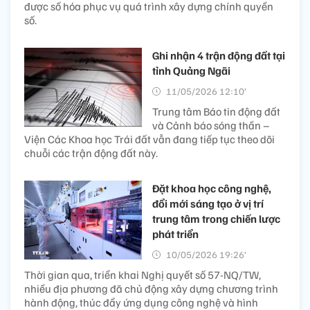
được số hóa phục vụ quá trình xây dựng chính quyền
số.
Ghi nhận 4 trận động đất tại
tỉnh Quảng Ngãi
11/05/2026 12:10’
Trung tâm Báo tin động đất
và Cảnh báo sóng thần –
Viện Các Khoa học Trái đất vẫn đang tiếp tục theo dõi
chuỗi các trận động đất này.
Đặt khoa học công nghệ,
đổi mới sáng tạo ở vị trí
trung tâm trong chiến lược
phát triển
10/05/2026 19:26’
Thời gian qua, triển khai Nghị quyết số 57-NQ/TW,
nhiều địa phương đã chủ động xây dựng chương trình
hành động, thúc đẩy ứng dụng công nghệ và hình