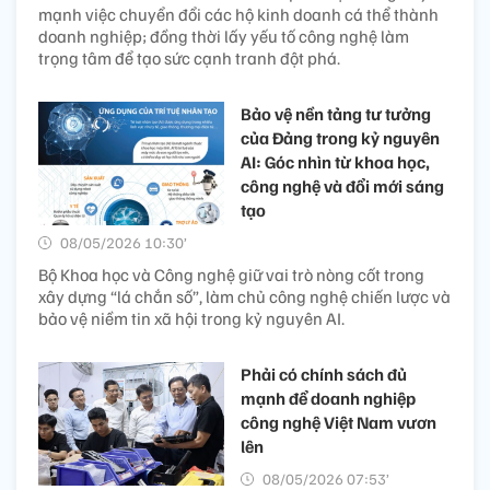
mạnh việc chuyển đổi các hộ kinh doanh cá thể thành
doanh nghiệp; đồng thời lấy yếu tố công nghệ làm
trọng tâm để tạo sức cạnh tranh đột phá.
Bảo vệ nền tảng tư tưởng
của Đảng trong kỷ nguyên
AI: Góc nhìn từ khoa học,
công nghệ và đổi mới sáng
tạo
08/05/2026 10:30’
Bộ Khoa học và Công nghệ giữ vai trò nòng cốt trong
xây dựng “lá chắn số”, làm chủ công nghệ chiến lược và
bảo vệ niềm tin xã hội trong kỷ nguyên AI.
Phải có chính sách đủ
mạnh để doanh nghiệp
công nghệ Việt Nam vươn
lên
08/05/2026 07:53’