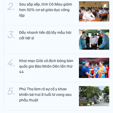
Sau sắp xếp, tỉnh Cà Mau giảm
hơn 50% cơ sở giáo dục công
lập
Đẩy nhanh tiến độ lấy mẫu hài
cốt liệt sĩ
Khai mạc Giải vô địch bóng bàn
quốc gia Báo Nhân Dân lần thứ
44
Phú Thọ làm rõ sự cố y khoa
khiến bé trai 8 tuổi tử vong sau
phẫu thuật