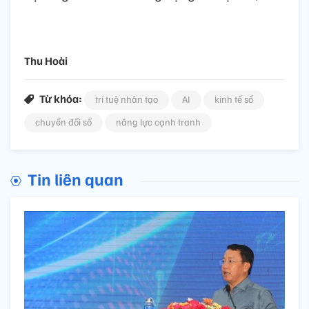
Thu Hoài
Từ khóa:
trí tuệ nhân tạo
AI
kinh tế số
chuyển đổi số
năng lực cạnh tranh
Tin liên quan