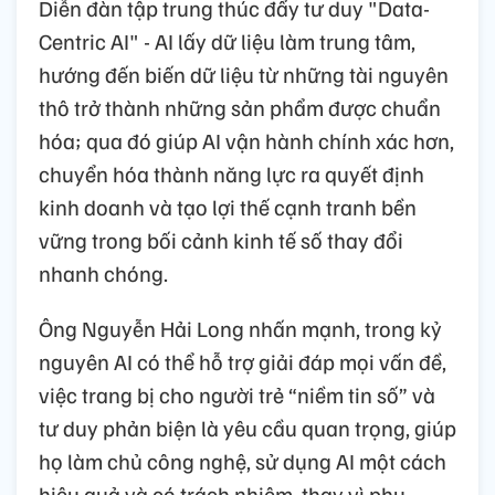
Diễn đàn tập trung thúc đẩy tư duy "Data-
Centric AI" - AI lấy dữ liệu làm trung tâm,
hướng đến biến dữ liệu từ những tài nguyên
thô trở thành những sản phẩm được chuẩn
hóa; qua đó giúp AI vận hành chính xác hơn,
chuyển hóa thành năng lực ra quyết định
kinh doanh và tạo lợi thế cạnh tranh bền
vững trong bối cảnh kinh tế số thay đổi
nhanh chóng.
Ông Nguyễn Hải Long nhấn mạnh, trong kỷ
nguyên AI có thể hỗ trợ giải đáp mọi vấn đề,
việc trang bị cho người trẻ “niềm tin số” và
tư duy phản biện là yêu cầu quan trọng, giúp
họ làm chủ công nghệ, sử dụng AI một cách
hiệu quả và có trách nhiệm, thay vì phụ