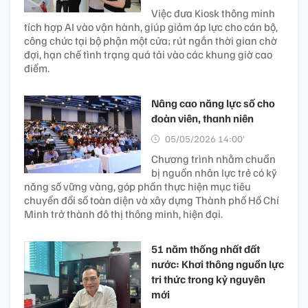
Việc đưa Kiosk thông minh
tích hợp AI vào vận hành, giúp giảm áp lực cho cán bộ,
công chức tại bộ phận một cửa; rút ngắn thời gian chờ
đợi, hạn chế tình trạng quá tải vào các khung giờ cao
điểm.
Nâng cao năng lực số cho
đoàn viên, thanh niên
05/05/2026 14:00’
Chương trình nhằm chuẩn
bị nguồn nhân lực trẻ có kỹ
năng số vững vàng, góp phần thực hiện mục tiêu
chuyển đổi số toàn diện và xây dựng Thành phố Hồ Chí
Minh trở thành đô thị thông minh, hiện đại.
51 năm thống nhất đất
nước: Khơi thông nguồn lực
tri thức trong kỷ nguyên
mới