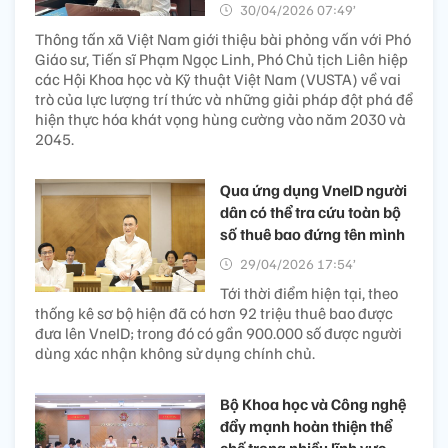
30/04/2026 07:49’
Thông tấn xã Việt Nam giới thiệu bài phỏng vấn với Phó
Giáo sư, Tiến sĩ Phạm Ngọc Linh, Phó Chủ tịch Liên hiệp
các Hội Khoa học và Kỹ thuật Việt Nam (VUSTA) về vai
trò của lực lượng trí thức và những giải pháp đột phá để
hiện thực hóa khát vọng hùng cường vào năm 2030 và
2045.
Qua ứng dụng VneID người
dân có thể tra cứu toàn bộ
số thuê bao đứng tên mình
29/04/2026 17:54’
Tới thời điểm hiện tại, theo
thống kê sơ bộ hiện đã có hơn 92 triệu thuê bao được
đưa lên VneID; trong đó có gần 900.000 số được người
dùng xác nhận không sử dụng chính chủ.
Bộ Khoa học và Công nghệ
đẩy mạnh hoàn thiện thể
chế trong nhiều lĩnh vực