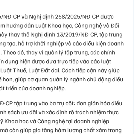
25/NĐ-CP và Nghị định 268/2025/NĐ-CP được
m hướng dẫn Luật Khoa học, Công nghệ và Đổi
 này thay thế Nghị định 13/2019/NĐ-CP, tập trung
áng tạo, hỗ trợ khởi nghiệp và các điều kiện doanh
Theo đó, thay vì quản lý tập trung, các chính
tín dụng hiện được đưa trực tiếp vào các luật
uật Thuế, Luật Đất đai. Cách tiếp cận này giúp
tế hơn, giúp cơ quan quản lý ngành chủ động điều
át triển của doanh nghiệp.
-CP tập trung vào ba trụ cột: đơn giản hóa điều
nh sách ưu đãi và xác định rõ trách nhiệm thực
Quỹ Khoa học và Công nghệ tại doanh nghiệp
h mà còn giúp gia tăng hàm lượng chất xám trong