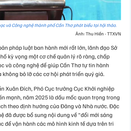
ọc và Công nghệ thành phố Cần Thơ phát biểu tại hội thảo.
Ảnh: Thu Hiền - TTXVN
bản pháp luật ban hành mới rất lớn, lãnh đạo Sở
ố kỳ vọng một cơ chế quản lý rõ ràng, chấp
ọc và công nghệ để giúp Cần Thơ tự tin hành
à không bỏ lỡ các cơ hội phát triển quý giá.
rần Xuân Đích, Phó Cục trưởng Cục Khởi nghiệp
ấn mạnh, năm 2025 là dấu mốc quan trọng trong
sách theo định hướng của Đảng và Nhà nước. Đặc
hệ đã được bổ sung nội dung về "đổi mới sáng
ắc để vận hành các mô hình kinh tế dựa trên tri