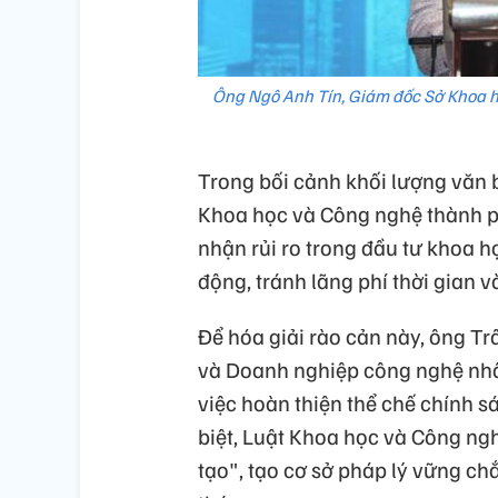
Ông Ngô Anh Tín, Giám đốc Sở Khoa h
Trong bối cảnh khối lượng văn 
Khoa học và Công nghệ thành ph
nhận rủi ro trong đầu tư khoa h
động, tránh lãng phí thời gian v
Để hóa giải rào cản này, ông T
và Doanh nghiệp công nghệ nh
việc hoàn thiện thể chế chính 
biệt, Luật Khoa học và Công ng
tạo", tạo cơ sở pháp lý vững ch