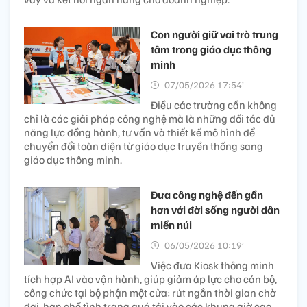
Con người giữ vai trò trung
tâm trong giáo dục thông
minh
07/05/2026 17:54’
Điều các trường cần không
chỉ là các giải pháp công nghệ mà là những đối tác đủ
năng lực đồng hành, tư vấn và thiết kế mô hình để
chuyển đổi toàn diện từ giáo dục truyền thống sang
giáo dục thông minh.
Đưa công nghệ đến gần
hơn với đời sống người dân
miền núi
06/05/2026 10:19’
Việc đưa Kiosk thông minh
tích hợp AI vào vận hành, giúp giảm áp lực cho cán bộ,
công chức tại bộ phận một cửa; rút ngắn thời gian chờ
đợi, hạn chế tình trạng quá tải vào các khung giờ cao