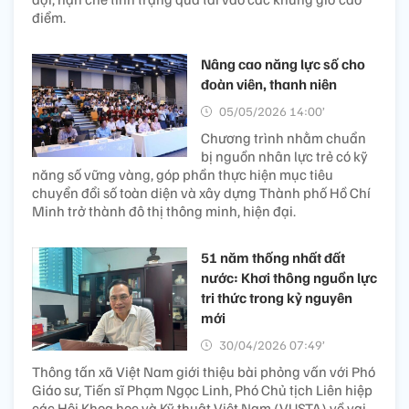
điểm.
Nâng cao năng lực số cho
đoàn viên, thanh niên
05/05/2026 14:00’
Chương trình nhằm chuẩn
bị nguồn nhân lực trẻ có kỹ
năng số vững vàng, góp phần thực hiện mục tiêu
chuyển đổi số toàn diện và xây dựng Thành phố Hồ Chí
Minh trở thành đô thị thông minh, hiện đại.
51 năm thống nhất đất
nước: Khơi thông nguồn lực
tri thức trong kỷ nguyên
mới
30/04/2026 07:49’
Thông tấn xã Việt Nam giới thiệu bài phỏng vấn với Phó
Giáo sư, Tiến sĩ Phạm Ngọc Linh, Phó Chủ tịch Liên hiệp
các Hội Khoa học và Kỹ thuật Việt Nam (VUSTA) về vai