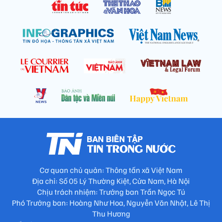
Cơ quan chủ quản: Thông tấn xã Việt Nam
Địa chỉ: Số 05 Lý Thường Kiệt, Cửa Nam, Hà Nội
Chịu trách nhiệm: Trưởng ban Trần Ngọc Tú
Phó Trưởng ban: Hoàng Như Hoa, Nguyễn Văn Nhật, Lê Thị
Thu Hương