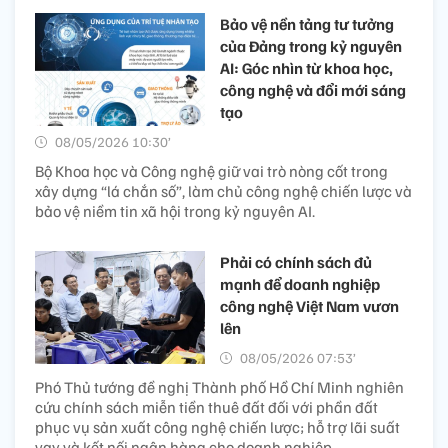
Bảo vệ nền tảng tư tưởng
của Đảng trong kỷ nguyên
AI: Góc nhìn từ khoa học,
công nghệ và đổi mới sáng
tạo
08/05/2026 10:30’
Bộ Khoa học và Công nghệ giữ vai trò nòng cốt trong
xây dựng “lá chắn số”, làm chủ công nghệ chiến lược và
bảo vệ niềm tin xã hội trong kỷ nguyên AI.
Phải có chính sách đủ
mạnh để doanh nghiệp
công nghệ Việt Nam vươn
lên
08/05/2026 07:53’
Phó Thủ tướng đề nghị Thành phố Hồ Chí Minh nghiên
cứu chính sách miễn tiền thuê đất đối với phần đất
phục vụ sản xuất công nghệ chiến lược; hỗ trợ lãi suất
vay và kết nối ngân hàng cho doanh nghiệp.