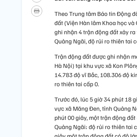
Theo Trung tâm Báo tin Động đấ
đất (Viện Hàn lâm Khoa học và 
ghi nhận 4 trận động đất xảy ra
Quảng Ngãi, độ rủi ro thiên tai c
Trận động đất được ghi nhận mới
Hà Nội) tại khu vực xã Kon Plông
14.783 độ vĩ Bắc, 108.306 độ ki
ro thiên tai cấp 0.
Trước đó, lúc 5 giờ 34 phút 18 g
vực xã Măng Đen, tỉnh Quảng Ngãi
phút 00 giây, một trận động đất c
Quảng Ngãi; độ rủi ro thiên tai 
giây một trận động đất có độ lớn