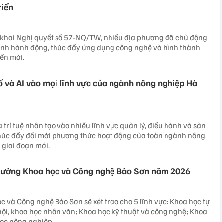
riển
n khai Nghị quyết số 57-NQ/TW, nhiều địa phương đã chủ động
ình hành động, thúc đẩy ứng dụng công nghệ và hình thành
iển mới.
 và AI vào mọi lĩnh vực của ngành nông nghiệp Hà
 trí tuệ nhân tạo vào nhiều lĩnh vực quản lý, điều hành và sản
thúc đẩy đổi mới phương thức hoạt động của toàn ngành nông
 giai đoạn mới.
thưởng Khoa học và Công nghệ Bảo Sơn năm 2026
c và Công nghệ Bảo Sơn sẽ xét trao cho 5 lĩnh vực: Khoa học tự
hội, khoa học nhân văn; Khoa học kỹ thuật và công nghệ; Khoa
học nông nghiệp.