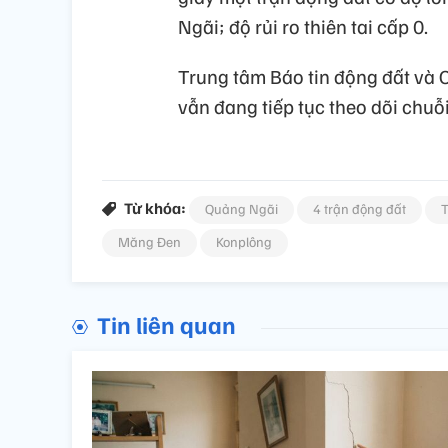
Ngãi; độ rủi ro thiên tai cấp 0.
Trung tâm Báo tin động đất và 
vẫn đang tiếp tục theo dõi chuỗi
Từ khóa:
Quảng Ngãi
4 trận động đất
T
Măng Đen
Konplông
Tin liên quan