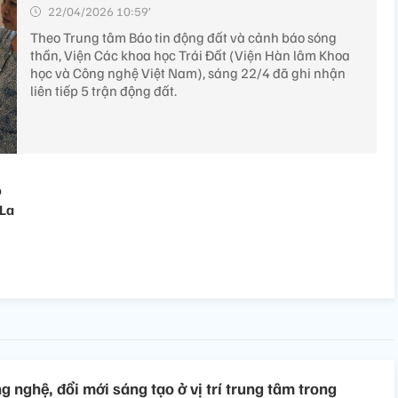
22/04/2026 10:59’
Theo Trung tâm Báo tin động đất và cảnh báo sóng
thần, Viện Các khoa học Trái Đất (Viện Hàn lâm Khoa
học và Công nghệ Việt Nam), sáng 22/4 đã ghi nhận
liên tiếp 5 trận động đất.
ộ
 La
 nghệ, đổi mới sáng tạo ở vị trí trung tâm trong