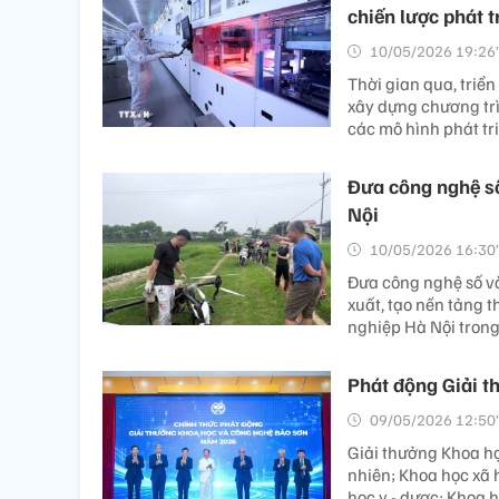
chiến lược phát t
10/05/2026 19:26’
Thời gian qua, triể
xây dựng chương tr
các mô hình phát tr
Đưa công nghệ số
Nội
10/05/2026 16:30’
Đưa công nghệ số và
xuất, tạo nền tảng 
nghiệp Hà Nội trong
Phát động Giải 
09/05/2026 12:50’
Giải thưởng Khoa họ
nhiên; Khoa học xã 
học y - dược; Khoa 