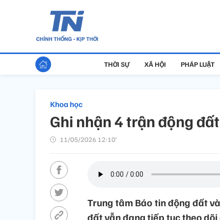
THỜI SỰ
XÃ HỘI
PHÁP LUẬT
Khoa học
Ghi nhận 4 trận động đất
11/05/2026 12:10’
Trung tâm Báo tin động đất v
đất vẫn đang tiếp tục theo dõi