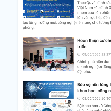
Theo Quyết định số
Việt Nam xác định 3
nhóm các sản phẩm c
lớn và trực tiếp đế
lực tăng trưởng mới, công nghệ nền tảng cho tương l
phòng.
Hoàn thiện cơ ch
triển
08/05/2026 12:27’
Chính phủ hiện đan
doanh nghiệp; đồng 
đột phá.
Bảo vệ nền tảng 
khoa học, công n
08/05/2026 10:30’
Bộ Khoa học và Công
chủ công nghệ chiến