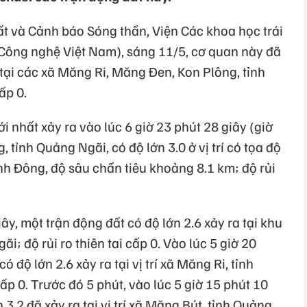
t và Cảnh báo Sóng thần, Viện Các khoa học trái
Công nghệ Việt Nam), sáng 11/5, cơ quan này đã
 tại các xã Măng Ri, Măng Đen, Kon Plông, tỉnh
ấp 0.
 nhất xảy ra vào lúc 6 giờ 23 phút 28 giây (giờ
, tỉnh Quảng Ngãi, có độ lớn 3.0 ở vị trí có tọa độ
nh Đông, độ sâu chấn tiêu khoảng 8.1 km; độ rủi
iây, một trận động đất có độ lớn 2.6 xảy ra tại khu
; độ rủi ro thiên tai cấp 0. Vào lúc 5 giờ 20
ó độ lớn 2.6 xảy ra tại vị trí xã Măng Ri, tỉnh
cấp 0. Trước đó 5 phút, vào lúc 5 giờ 15 phút 10
 3.2 đã xảy ra tại vị trí xã Măng Bút, tỉnh Quảng