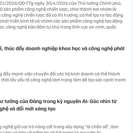
 21/2026/QĐ-TTg ngày 30/4/2026 của Thủ tướng Chính phủ,
0 sản phẩm công nghệ chiến lược, chia thành hai nhóm là
ông nghệ chiến lược đã có thị trường, có thể tạo ra tác động
n phát triển kinh tế và nhóm các sản phẩm công nghệ tạo động
ai, công nghệ bảo đảm tự chủ trong lĩnh vực an ninh, quốc
ế, thúc đẩy doanh nghiệp khoa học và công nghệ phát
g đẩy mạnh việc chuyển đổi các hộ kinh doanh cá thể thành
thời lấy yếu tố công nghệ làm trọng tâm để tạo sức cạnh tranh
tư tưởng của Đảng trong kỷ nguyên AI: Góc nhìn từ
ghệ và đổi mới sáng tạo
 nghệ giữ vai trò nòng cốt trong xây dựng “lá chắn số”, làm
 lược và bảo vệ niềm tin xã hội trong kỷ nguyên AI.