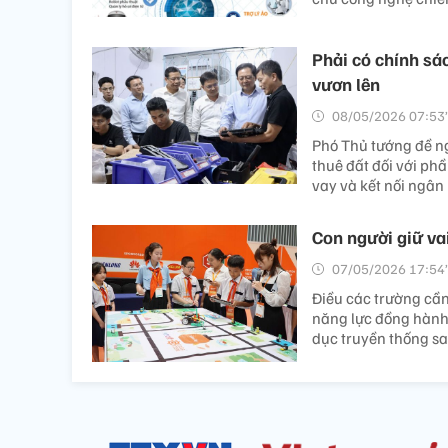
Phải có chính s
vươn lên
08/05/2026 07:53’
Phó Thủ tướng đề n
thuê đất đối với phầ
vay và kết nối ngân
Con người giữ va
07/05/2026 17:54’
Điều các trường cần
năng lực đồng hành,
dục truyền thống sa