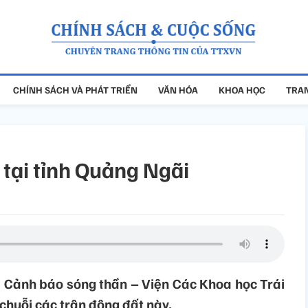
CHÍNH SÁCH VÀ PHÁT TRIỂN
VĂN HÓA
KHOA HỌC
TRAN
 tại tỉnh Quảng Ngãi
à Cảnh báo sóng thần – Viện Các Khoa học Trái
 chuỗi các trận động đất này.