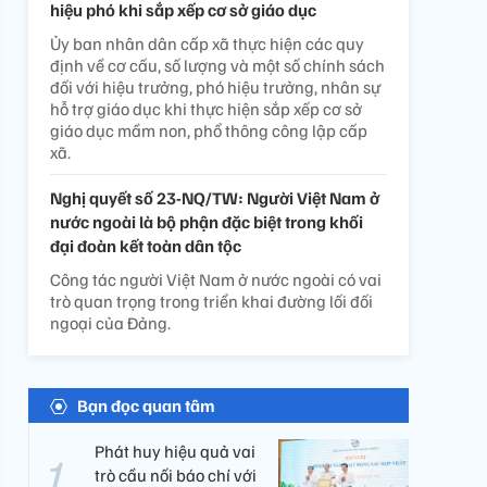
hiệu phó khi sắp xếp cơ sở giáo dục
Ủy ban nhân dân cấp xã thực hiện các quy
định về cơ cấu, số lượng và một số chính sách
đối với hiệu trưởng, phó hiệu trưởng, nhân sự
hỗ trợ giáo dục khi thực hiện sắp xếp cơ sở
giáo dục mầm non, phổ thông công lập cấp
xã.
Nghị quyết số 23-NQ/TW: Người Việt Nam ở
nước ngoài là bộ phận đặc biệt trong khối
đại đoàn kết toàn dân tộc
Công tác người Việt Nam ở nước ngoài có vai
trò quan trọng trong triển khai đường lối đối
ngoại của Đảng.
Bạn đọc quan tâm
Phát huy hiệu quả vai
trò cầu nối báo chí với