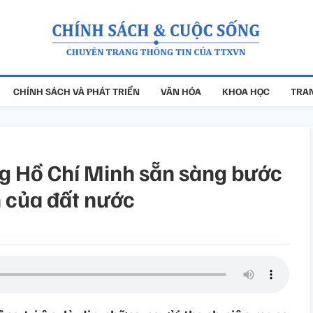
CHÍNH SÁCH VÀ PHÁT TRIỂN
VĂN HÓA
KHOA HỌC
TRAN
ng Hồ Chí Minh sẵn sàng bước
n của đất nước