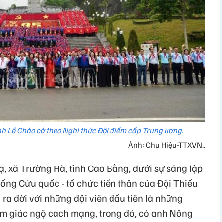
nh Lễ Chào cờ theo Nghi thức Đội điểm cấp Trung ương.
Ảnh: Chu Hiệu-TTXVN..
, xã Trường Hà, tỉnh Cao Bằng, dưới sự sáng lập
đồng Cứu quốc - tổ chức tiền thân của Đội Thiếu
ra đời với những đội viên đầu tiên là những
sớm giác ngộ cách mạng, trong đó, có anh Nông