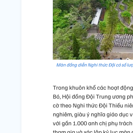
Màn đồng diễn Nghi thức Đội có số lượ
Trong khuôn khổ các hoạt động k
Bó, Hội đồng Đội Trung ương ph
cờ theo Nghi thức Đội Thiếu niê
nghiêm, giàu ý nghĩa giáo dục 
với gần 1.000 anh chị phụ trách
tham gia và xác lập kỷ lục màn 