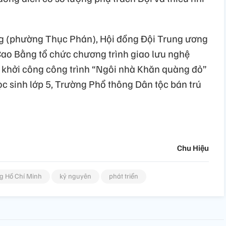
ng (phường Thục Phán), Hội đồng Đội Trung ương
 Cao Bằng tổ chức chương trình giao lưu nghệ
ễ khởi công công trình “Ngôi nhà Khăn quàng đỏ”
c sinh lớp 5, Trường Phổ thông Dân tộc bán trú
Chu Hiệu
ng Hồ Chí Minh
kỷ nguyên
phát triển