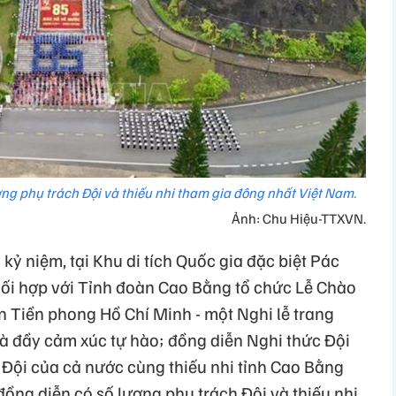
ng phụ trách Đội và thiếu nhi tham gia đông nhất Việt Nam.
Ảnh: Chu Hiệu-TTXVN.
ỷ niệm, tại Khu di tích Quốc gia đặc biệt Pác
ối hợp với Tỉnh đoàn Cao Bằng tổ chức Lễ Chào
n Tiền phong Hồ Chí Minh - một Nghi lễ trang
và đầy cảm xúc tự hào; đồng diễn Nghi thức Đội
 Đội của cả nước cùng thiếu nhi tỉnh Cao Bằng
đồng diễn có số lượng phụ trách Đội và thiếu nhi