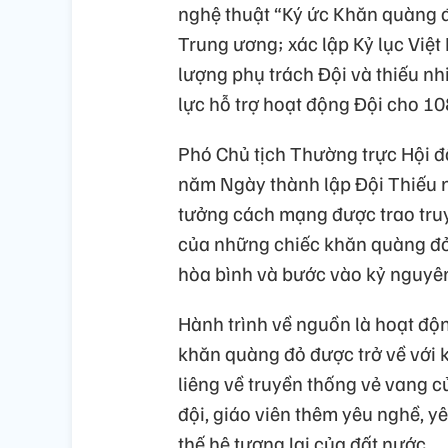
nghệ thuật “Ký ức Khăn quàng đ
Trung ương; xác lập Kỷ lục Việ
lượng phụ trách Đội và thiếu n
lực hỗ trợ hoạt động Đội cho 108
Phó Chủ tịch Thường trực Hội 
năm Ngày thành lập Đội Thiếu n
tưởng cách mạng được trao truyề
của những chiếc khăn quàng đỏ 
hòa bình và bước vào kỷ nguyên
Hành trình về nguồn là hoạt độn
khăn quàng đỏ được trở về với k
liêng về truyền thống vẻ vang c
đội, giáo viên thêm yêu nghề, y
thế hệ tương lai của đất nước.