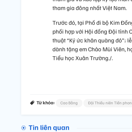
tham gia đông nhất Việt Nam.
Trước đó, tại Phố đi bộ Kim Đồ
phối hợp với Hội đồng Đội tỉnh
thuật “Ký ức khăn quàng đỏ”; l
dành tặng em Chảo Mùi Viên, họ
Tiểu học Xuân Trường./.
Từ khóa:
Cao Bằng
Đội Thiếu niên Tiền pho
Tin liên quan