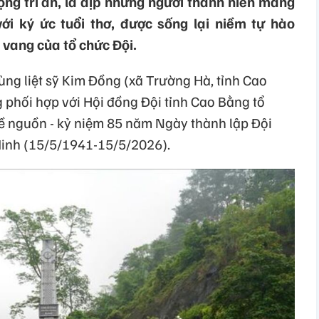
ộng tri ân, là dịp những người thanh niên mang
i ký ức tuổi thơ, được sống lại niềm tự hào
ẻ vang của tổ chức Đội.
hùng liệt sỹ Kim Đồng (xã Trường Hà, tỉnh Cao
 phối hợp với Hội đồng Đội tỉnh Cao Bằng tổ
ề nguồn - kỷ niệm 85 năm Ngày thành lập Đội
Minh (15/5/1941-15/5/2026).