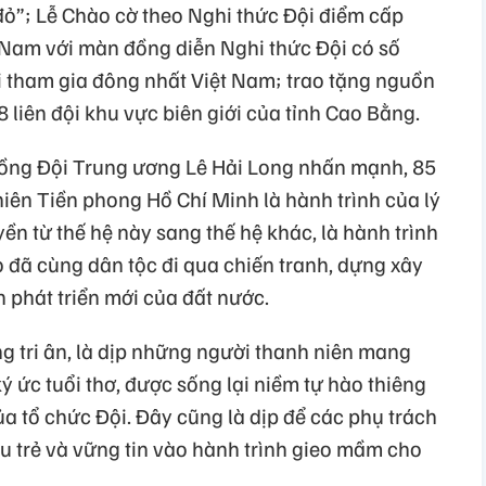
ỏ”; Lễ Chào cờ theo Nghi thức Đội điểm cấp
t Nam với màn đồng diễn Nghi thức Đội có số
hi tham gia đông nhất Việt Nam; trao tặng nguồn
 liên đội khu vực biên giới của tỉnh Cao Bằng.
đồng Đội Trung ương Lê Hải Long nhấn mạnh, 85
iên Tiền phong Hồ Chí Minh là hành trình của lý
n từ thế hệ này sang thế hệ khác, là hành trình
đã cùng dân tộc đi qua chiến tranh, dựng xây
 phát triển mới của đất nước.
g tri ân, là dịp những người thanh niên mang
ý ức tuổi thơ, được sống lại niềm tự hào thiêng
ủa tổ chức Đội. Đây cũng là dịp để các phụ trách
êu trẻ và vững tin vào hành trình gieo mầm cho