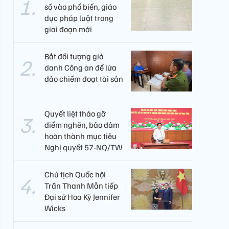
số vào phổ biến, giáo
dục pháp luật trong
giai đoạn mới
Bắt đối tượng giả
danh Công an để lừa
đảo chiếm đoạt tài sản
Quyết liệt tháo gỡ
điểm nghẽn, bảo đảm
hoàn thành mục tiêu
Nghị quyết 57-NQ/TW
Chủ tịch Quốc hội
Trần Thanh Mẫn tiếp
Đại sứ Hoa Kỳ Jennifer
Wicks