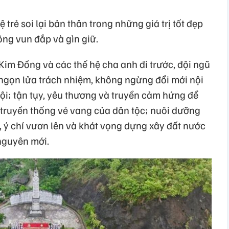
 trẻ soi lại bản thân trong những giá trị tốt đẹp
ông vun đắp và gìn giữ.
 Kim Đồng và các thế hệ cha anh đi trước, đội ngũ
 ngọn lửa trách nhiệm, không ngừng đổi mới nội
i; tận tụy, yêu thương và truyền cảm hứng để
 truyền thống vẻ vang của dân tộc; nuôi dưỡng
, ý chí vươn lên và khát vọng dựng xây đất nước
nguyên mới.