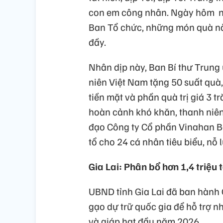
con em công nhân. Ngày hôm na
Ban Tổ chức, những món quà nà
đầy.
Nhân dịp này, Ban Bí thư Trung
niên Việt Nam tặng 50 suất quà, m
tiền mặt và phần quà trị giá 3
hoàn cảnh khó khăn, thanh niê
đạo Công ty Cổ phần Vinahan B
tổ cho 24 cá nhân tiêu biểu, nỗ
Gia Lai: Phân bổ hơn 1,4 triệu 
UBND tỉnh Gia Lai đã ban hành
gạo dự trữ quốc gia để hỗ trợ 
và giáp hạt đầu năm 2026.