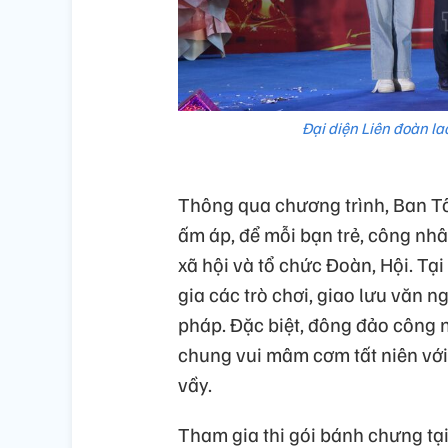
Đại diện Liên đoàn la
Thông qua chương trình, Ban 
ấm áp, để mỗi bạn trẻ, công n
xã hội và tổ chức Đoàn, Hội. Tạ
gia các trò chơi, giao lưu văn n
pháp. Đặc biệt, đông đảo công 
chung vui mâm cơm tất niên v
vầy.
Tham gia thi gói bánh chưng tạ