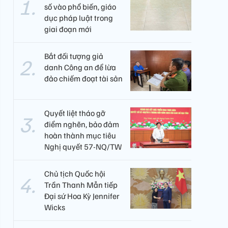
số vào phổ biến, giáo
dục pháp luật trong
giai đoạn mới
Bắt đối tượng giả
danh Công an để lừa
đảo chiếm đoạt tài sản
Quyết liệt tháo gỡ
điểm nghẽn, bảo đảm
hoàn thành mục tiêu
Nghị quyết 57-NQ/TW
Chủ tịch Quốc hội
Trần Thanh Mẫn tiếp
Đại sứ Hoa Kỳ Jennifer
Wicks