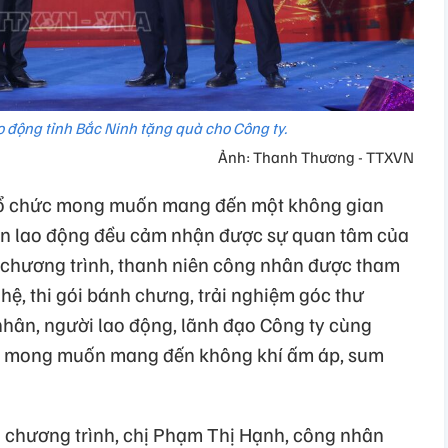
o động tỉnh Bắc Ninh tặng quà cho Công ty.
Ảnh: Thanh Thương - TTXVN
Tổ chức mong muốn mang đến một không gian
hân lao động đều cảm nhận được sự quan tâm của
i chương trình, thanh niên công nhân được tham
ghệ, thi gói bánh chưng, trải nghiệm góc thư
nhân, người lao động, lãnh đạo Công ty cùng
ới mong muốn mang đến không khí ấm áp, sum
i chương trình, chị Phạm Thị Hạnh, công nhân