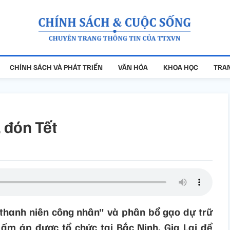
CHÍNH SÁCH VÀ PHÁT TRIỂN
VĂN HÓA
KHOA HỌC
TRAN
 đón Tết
thanh niên công nhân" và phân bổ gạo dự trữ
ấm áp được tổ chức tại Bắc Ninh, Gia Lai để