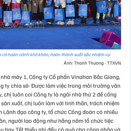
 có hoàn cảnh khó khăn, hoàn thành xuất sắc nhiệm vụ.
Ảnh: Thanh Thương - TTXVN
 nhà máy 1, Công ty Cổ phần Vinahan Bắc Giang,
g ty chia sẻ: Được làm việc trong môi trường văn
 chị luôn coi Công ty là ngôi nhà thứ 2 để cống
sản xuất, chị luôn làm với tinh thần, trách nhiệm
an Lãnh đạo công ty, tổ chức Công đoàn có nhiều
ân, người lao động như hằng năm tổ chức tiệc
 thu hay Tết thiếu nhi đều có quà cho công nhân và