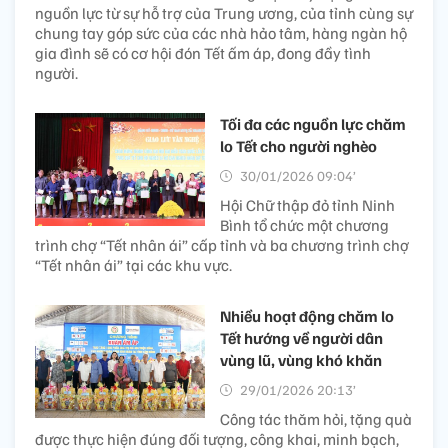
nguồn lực từ sự hỗ trợ của Trung ương, của tỉnh cùng sự
chung tay góp sức của các nhà hảo tâm, hàng ngàn hộ
gia đình sẽ có cơ hội đón Tết ấm áp, đong đầy tình
người.
Tối đa các nguồn lực chăm
lo Tết cho người nghèo
30/01/2026 09:04’
Hội Chữ thập đỏ tỉnh Ninh
Bình tổ chức một chương
trình chợ “Tết nhân ái” cấp tỉnh và ba chương trình chợ
“Tết nhân ái” tại các khu vực.
Nhiều hoạt động chăm lo
Tết hướng về người dân
vùng lũ, vùng khó khăn
29/01/2026 20:13’
Công tác thăm hỏi, tặng quà
được thực hiện đúng đối tượng, công khai, minh bạch,