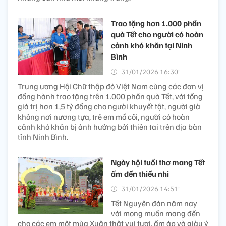
Trao tặng hơn 1.000 phần
quà Tết cho người có hoàn
cảnh khó khăn tại Ninh
Bình
31/01/2026 16:30’
Trung ương Hội Chữ thập đỏ Việt Nam cùng các đơn vị
đồng hành trao tặng trên 1.000 phần quà Tết, với tổng
giá trị hơn 1,5 tỷ đồng cho người khuyết tật, người già
không nơi nương tựa, trẻ em mồ côi, người có hoàn
cảnh khó khăn bị ảnh hưởng bởi thiên tai trên địa bàn
tỉnh Ninh Bình.
Ngày hội tuổi thơ mang Tết
ấm đến thiếu nhi
31/01/2026 14:51’
Tết Nguyên đán năm nay
với mong muốn mang đến
cho các em một mùa Xuân thật vui tươi, ấm áp và giàu ý