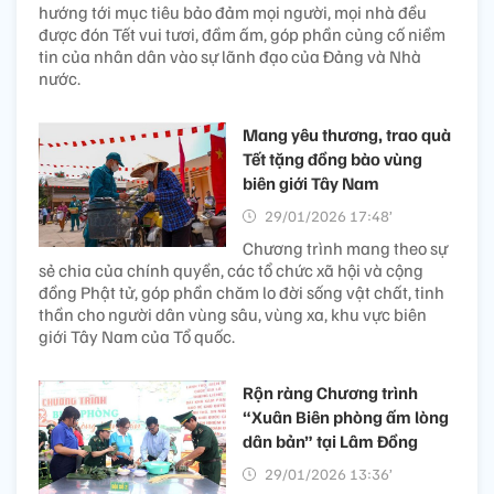
hướng tới mục tiêu bảo đảm mọi người, mọi nhà đều
được đón Tết vui tươi, đầm ấm, góp phần củng cố niềm
tin của nhân dân vào sự lãnh đạo của Đảng và Nhà
nước.
Mang yêu thương, trao quà
Tết tặng đồng bào vùng
biên giới Tây Nam
29/01/2026 17:48’
Chương trình mang theo sự
sẻ chia của chính quyền, các tổ chức xã hội và cộng
đồng Phật tử, góp phần chăm lo đời sống vật chất, tinh
thần cho người dân vùng sâu, vùng xa, khu vực biên
giới Tây Nam của Tổ quốc.
Rộn ràng Chương trình
“Xuân Biên phòng ấm lòng
dân bản” tại Lâm Đồng
29/01/2026 13:36’