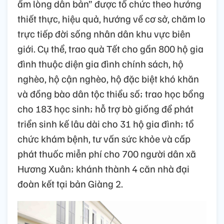
ấm lòng dân bản” được tổ chức theo hướng
thiết thực, hiệu quả, hướng về cơ sở, chăm lo
trực tiếp đời sống nhân dân khu vực biên
giới. Cụ thể, trao quà Tết cho gần 800 hộ gia
đình thuộc diện gia đình chính sách, hộ
nghèo, hộ cận nghèo, hộ đặc biệt khó khăn
và đồng bào dân tộc thiểu số; trao học bổng
cho 183 học sinh; hỗ trợ bò giống để phát
triển sinh kế lâu dài cho 31 hộ gia đình; tổ
chức khám bệnh, tư vấn sức khỏe và cấp
phát thuốc miễn phí cho 700 người dân xã
Hương Xuân; khánh thành 4 căn nhà đại
đoàn kết tại bản Giàng 2.