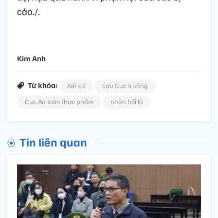
cáo./.
Kim Anh
Từ khóa:
Xét xử
cựu Cục trưởng
Cục An toàn thực phẩm
nhận hối lộ
Tin liên quan