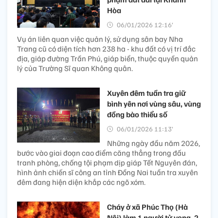
Hòa
06/01/2026 12:16’
Vụ án liên quan việc quản lý, sử dụng sân bay Nha
Trang cũ có diện tích hơn 238 ha - khu đất có vị trí đắc
địa, giáp đường Trần Phú, giáp biển, thuộc quyền quản
lý của Trường Sĩ quan Không quân.
Xuyên đêm tuần tra giữ
bình yên nơi vùng sâu, vùng
đồng bào thiểu số
06/01/2026 11:13’
Những ngày đầu năm 2026,
bước vào giai đoạn cao điểm căng thẳng trong đấu
tranh phòng, chống tội phạm dịp giáp Tết Nguyên đán,
hình ảnh chiến sĩ công an tỉnh Đồng Nai tuần tra xuyên
đêm đang hiện diện khắp các ngõ xóm.
Cháy ở xã Phúc Thọ (Hà
Nội) làm 1 người tử vong, 2