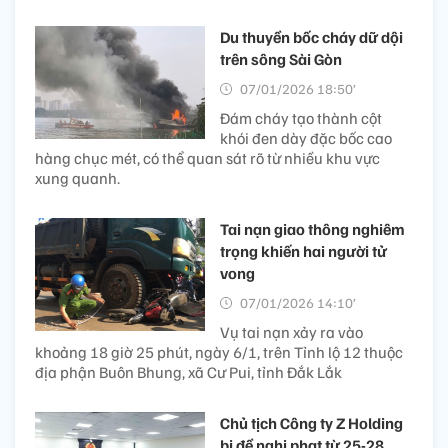
Du thuyền bốc cháy dữ dội
trên sông Sài Gòn
07/01/2026 18:50’
Đám cháy tạo thành cột
khói đen dày đặc bốc cao
hàng chục mét, có thể quan sát rõ từ nhiều khu vực
xung quanh.
Tai nạn giao thông nghiêm
trọng khiến hai người tử
vong
07/01/2026 14:10’
Vụ tai nạn xảy ra vào
khoảng 18 giờ 25 phút, ngày 6/1, trên Tỉnh lộ 12 thuộc
địa phận Buôn Bhung, xã Cư Pui, tỉnh Đắk Lắk
Chủ tịch Công ty Z Holding
bị đề nghị phạt từ 25-28