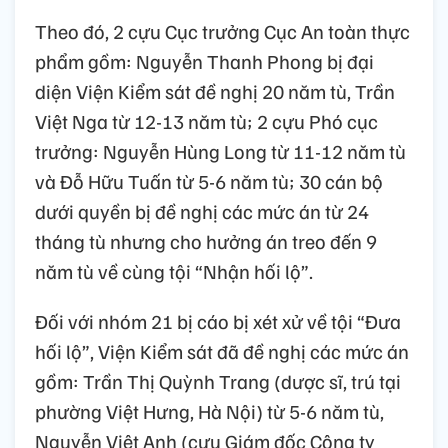
Theo đó, 2 cựu Cục trưởng Cục An toàn thực
phẩm gồm: Nguyễn Thanh Phong bị đại
diện Viện Kiểm sát đề nghị 20 năm tù, Trần
Việt Nga từ 12-13 năm tù; 2 cựu Phó cục
trưởng: Nguyễn Hùng Long từ 11-12 năm tù
và Đỗ Hữu Tuấn từ 5-6 năm tù; 30 cán bộ
dưới quyền bị đề nghị các mức án từ 24
tháng tù nhưng cho hưởng án treo đến 9
năm tù về cùng tội “Nhận hối lộ”.
Đối với nhóm 21 bị cáo bị xét xử về tội “Đưa
hối lộ”, Viện Kiểm sát đã đề nghị các mức án
gồm: Trần Thị Quỳnh Trang (dược sĩ, trú tại
phường Việt Hưng, Hà Nội) từ 5-6 năm tù,
Nguyễn Việt Anh (cựu Giám đốc Công ty