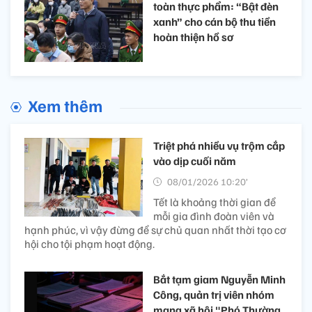
toàn thực phẩm: “Bật đèn
xanh” cho cán bộ thu tiền
hoàn thiện hồ sơ
Xem thêm
Triệt phá nhiều vụ trộm cắp
vào dịp cuối năm
08/01/2026 10:20’
Tết là khoảng thời gian để
mỗi gia đình đoàn viên và
hạnh phúc, vì vậy đừng để sự chủ quan nhất thời tạo cơ
hội cho tội phạm hoạt động.
Bắt tạm giam Nguyễn Minh
Công, quản trị viên nhóm
mạng xã hội "Phó Thường