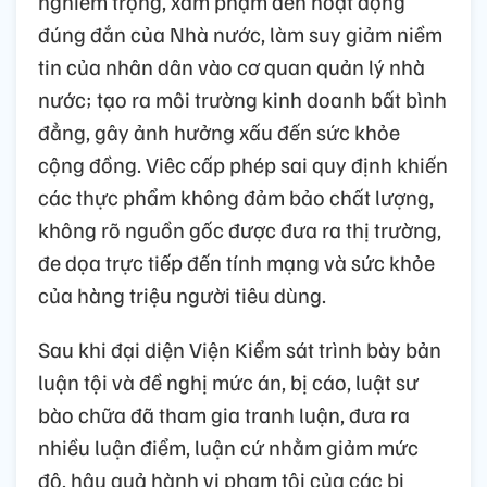
nghiêm trọng, xâm phạm đến hoạt động
đúng đắn của Nhà nước, làm suy giảm niềm
tin của nhân dân vào cơ quan quản lý nhà
nước; tạo ra môi trường kinh doanh bất bình
đẳng, gây ảnh hưởng xấu đến sức khỏe
cộng đồng. Viêc cấp phép sai quy định khiến
các thực phẩm không đảm bảo chất lượng,
không rõ nguồn gốc được đưa ra thị trường,
đe dọa trực tiếp đến tính mạng và sức khỏe
của hàng triệu người tiêu dùng.
Sau khi đại diện Viện Kiểm sát trình bày bản
luận tội và đề nghị mức án, bị cáo, luật sư
bào chữa đã tham gia tranh luận, đưa ra
nhiều luận điểm, luận cứ nhằm giảm mức
độ, hậu quả hành vi phạm tội của các bị