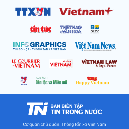
Cơ quan chủ quản: Thông tấn xã Việt Nam