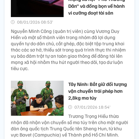
Dân" và đồng bọn về hành
vi cưỡng đoạt tài sản
08/01/2026 08:53’
Nguyễn Minh Công (quản trị viên) cùng Vương Duy
Hiển và một số thành viên trong nhóm đã lợi dụng
quyền tự do dân chủ, cắt ghép, đặc biệt tập trung khai
thác các sơ hở, thiếu sót trong quá trình thực thi nhiệm
vụ bảo đảm trật tự an toàn giao thông để đăng tải lên
mạng xã hội nhằm thu hút người theo dõi, tạo dư luận
tiêu cực.
Tây Ninh: Bắt giữ đối tượng
vận chuyển trái phép hơn
2,8kg ma túy
07/01/2026 18:54’
Trương Trọng Hiếu thừa
nhận đã nhận vận chuyển số ma túy trên cho một người
đàn ông quốc tịch Trung Quốc tên Sheng Hun, từ khu
vực Bavet (Campuchia) về Thành phố Hồ Chí Minh.