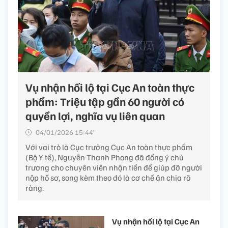
Vụ nhận hối lộ tại Cục An toàn thực
phẩm: Triệu tập gần 60 người có
quyền lợi, nghĩa vụ liên quan
04/01/2026 15:44’
Với vai trò là Cục trưởng Cục An toàn thực phẩm
(Bộ Y tế), Nguyễn Thanh Phong đã đồng ý chủ
trương cho chuyên viên nhận tiền để giúp đỡ người
nộp hồ sơ, song kèm theo đó là cơ chế ăn chia rõ
ràng.
Vụ nhận hối lộ tại Cục An