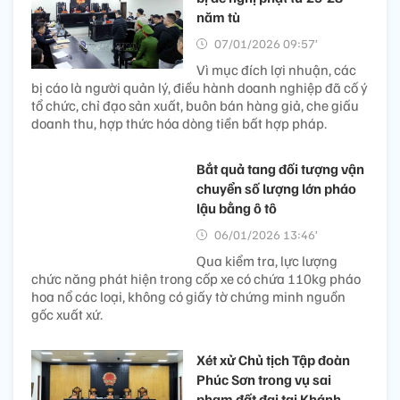
năm tù
07/01/2026 09:57’
Vì mục đích lợi nhuận, các
bị cáo là người quản lý, điều hành doanh nghiệp đã cố ý
tổ chức, chỉ đạo sản xuất, buôn bán hàng giả, che giấu
doanh thu, hợp thức hóa dòng tiền bất hợp pháp.
Bắt quả tang đối tượng vận
chuyển số lượng lớn pháo
lậu bằng ô tô
06/01/2026 13:46’
Qua kiểm tra, lực lượng
chức năng phát hiện trong cốp xe có chứa 110kg pháo
hoa nổ các loại, không có giấy tờ chứng minh nguồn
gốc xuất xứ.
Xét xử Chủ tịch Tập đoàn
Phúc Sơn trong vụ sai
phạm đất đai tại Khánh