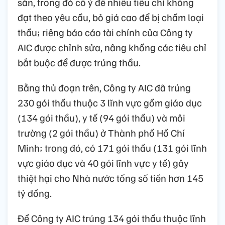
sẵn, trong đó cố ý để nhiều tiêu chí không
đạt theo yêu cầu, bỏ giá cao để bị chấm loại
thầu; riêng báo cáo tài chính của Công ty
AIC được chỉnh sửa, nâng khống các tiêu chỉ
bắt buộc để được trúng thầu.
Bằng thủ đoạn trên, Công ty AIC đã trúng
230 gói thầu thuộc 3 lĩnh vực gồm giáo dục
(134 gói thầu), y tế (94 gói thầu) và môi
trường (2 gói thầu) ở Thành phố Hồ Chí
Minh; trong đó, có 171 gói thầu (131 gói lĩnh
vực giáo dục và 40 gói lĩnh vực y tế) gây
thiệt hại cho Nhà nước tổng số tiền hơn 145
tỷ đồng.
Để Công ty AIC trúng 134 gói thầu thuộc lĩnh