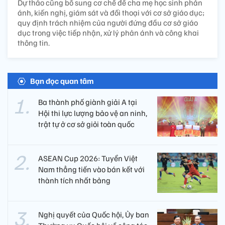
Dự thảo cũng bổ sung cơ chế để cha mẹ học sinh phản
ánh, kiến nghị, giám sát và đối thoại với cơ sở giáo dục;
quy định trách nhiệm của người đứng đầu cơ sở giáo
dục trong việc tiếp nhận, xử lý phản ánh và công khai
thông tin.
Bạn đọc quan tâm
Ba thành phố giành giải A tại
Hội thi lực lượng bảo vệ an ninh,
trật tự ở cơ sở giỏi toàn quốc
ASEAN Cup 2026: Tuyển Việt
Nam thẳng tiến vào bán kết với
thành tích nhất bảng
Nghị quyết của Quốc hội, Ủy ban