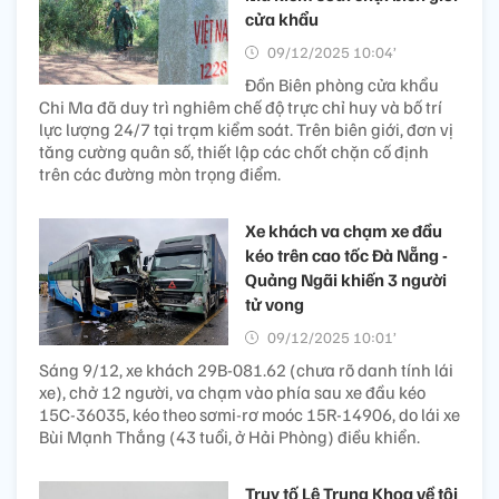
cửa khẩu
09/12/2025 10:04’
Đồn Biên phòng cửa khẩu
Chi Ma đã duy trì nghiêm chế độ trực chỉ huy và bố trí
lực lượng 24/7 tại trạm kiểm soát. Trên biên giới, đơn vị
tăng cường quân số, thiết lập các chốt chặn cố định
trên các đường mòn trọng điểm.
Xe khách va chạm xe đầu
kéo trên cao tốc Đà Nẵng -
Quảng Ngãi khiến 3 người
tử vong
09/12/2025 10:01’
Sáng 9/12, xe khách 29B-081.62 (chưa rõ danh tính lái
xe), chở 12 người, va chạm vào phía sau xe đầu kéo
15C-36035, kéo theo sơmi-rơ moóc 15R-14906, do lái xe
Bùi Mạnh Thắng (43 tuổi, ở Hải Phòng) điều khiển.
Truy tố Lê Trung Khoa về tội