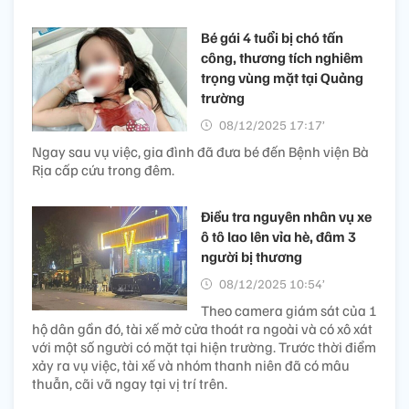
Bé gái 4 tuổi bị chó tấn
công, thương tích nghiêm
trọng vùng mặt tại Quảng
trường
08/12/2025 17:17’
Ngay sau vụ việc, gia đình đã đưa bé đến Bệnh viện Bà
Rịa cấp cứu trong đêm.
Điều tra nguyên nhân vụ xe
ô tô lao lên vỉa hè, đâm 3
người bị thương
08/12/2025 10:54’
Theo camera giám sát của 1
hộ dân gần đó, tài xế mở cửa thoát ra ngoài và có xô xát
với một số người có mặt tại hiện trường. Trước thời điểm
xảy ra vụ việc, tài xế và nhóm thanh niên đã có mâu
thuẫn, cãi vã ngay tại vị trí trên.