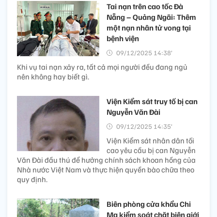
Tai nạn trên cao tốc Đà
Nẵng – Quảng Ngãi: Thêm
một nạn nhân tử vong tại
bệnh viện
09/12/2025 14:38’
Khi vụ tai nạn xảy ra, tất cả mọi người đều đang ngủ
nên không hay biết gì.
Viện Kiểm sát truy tố bị can
Nguyễn Văn Đài
09/12/2025 14:35’
Viện Kiểm sát nhân dân tối
cao yêu cầu bị can Nguyễn
Văn Đài đầu thú để hưởng chính sách khoan hồng của
Nhà nước Việt Nam và thực hiện quyền bào chữa theo
quy định.
Biên phòng cửa khẩu Chi
Ma kiểm soát chặt biên giới