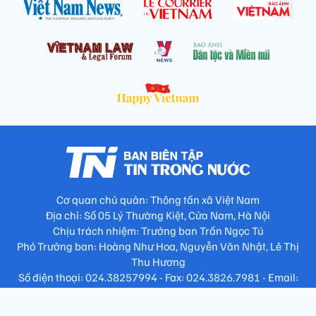
Cơ quan chủ quản: Thông tấn xã Việt Nam
Địa chỉ: Số 05 Lý Thường Kiệt, Cửa Nam, Hà Nội
Chịu trách nhiệm: Trưởng ban Trần Ngọc Tú
Phó Trưởng ban: Hoàng Như Hoa, Nguyễn Văn Nhật, Lê Thị
Thu Hương
Số điện thoại: 024.38257994 - Fax: 024.3826.7981 - Email:
tap.phongbien@gmail.com