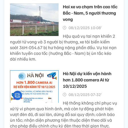
Hai xe va chạm trên cao tốc
Bắc - Nam, 5 người thương
vong
08/12/2025 10:08’
Hậu quả vụ tai nạn khiến 2
người tử vong và 3 người bị thương, xe tải biển kiểm
soát 36H-054.67 bị hư hỏng nặng phần đầu. Vụ tai nạn
khiến tuyến cao tốc (hướng Bắc - Nam) bị ùn tắc kéo
dài nhiều km.
Hà Nội dự kiến vận hành
hơn 1.800 camera AI từ
10/12/2025
08/12/2025 07:32’
Hệ thống không chỉ phục vụ
xử lý vi phạm qua hình ảnh, mà còn tự động phát hiện
vượt đèn đỏ, đi sai làn, dừng đỗ sai quy định; cảnh báo
ùn tắc; nhận diện phương tiện thuộc diện theo dõi và
cho phép điều chỉnh chu kỳ đèn theo thời gian thực.