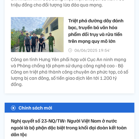
triệu đồng cho đối tượng lừa đảo qua mạng.
Triệt phá đường dây đánh
bạc, truyền bá văn hóa
phẩm đồi trụy và rửa tiền
trên mạng quy mô lớn
06/06/2025 19:54’
Công an tỉnh Hưng Yên phối hợp với Cục An ninh mạng
và Phòng chống tội phạm sử dụng công nghệ cao - Bộ
Công an triệt phá thành công chuyên án phức tạp, có số
lượng bị can đông, số tiền giao dịch lên tới 1.200 tỷ
đồng.
Chính sách mới
Nghị quyết số 23-NQ/TW: Người Việt Nam ở nước
ngoài là bộ phận đặc biệt trong khối đại đoàn kết toàn
dân tộc