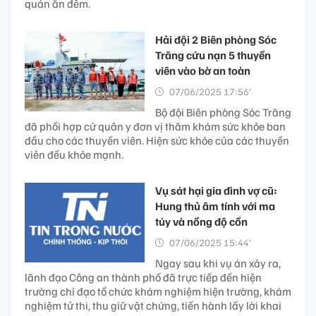
quán ăn đêm.
Hải đội 2 Biên phòng Sóc
Trăng cứu nạn 5 thuyền
viên vào bờ an toàn
07/06/2025 17:56’
Bộ đội Biên phòng Sóc Trăng
đã phối hợp cử quân y đơn vị thăm khám sức khỏe ban
đầu cho các thuyền viên. Hiện sức khỏe của các thuyền
viên đều khỏe mạnh.
Vụ sát hại gia đình vợ cũ:
Hung thủ âm tính với ma
túy và nồng độ cồn
07/06/2025 15:44’
Ngay sau khi vụ án xảy ra,
lãnh đạo Công an thành phố đã trực tiếp đến hiện
trường chỉ đạo tổ chức khám nghiệm hiện trường, khám
nghiệm tử thi, thu giữ vật chứng, tiến hành lấy lời khai