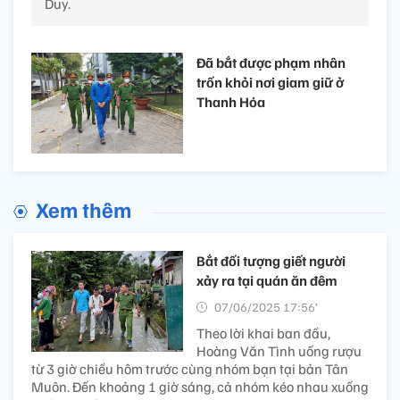
Duy.
Đã bắt được phạm nhân
trốn khỏi nơi giam giữ ở
Thanh Hóa
Xem thêm
Bắt đối tượng giết người
xảy ra tại quán ăn đêm
07/06/2025 17:56’
Theo lời khai ban đầu,
Hoàng Văn Tình uống rượu
từ 3 giờ chiều hôm trước cùng nhóm bạn tại bản Tân
Muôn. Đến khoảng 1 giờ sáng, cả nhóm kéo nhau xuống