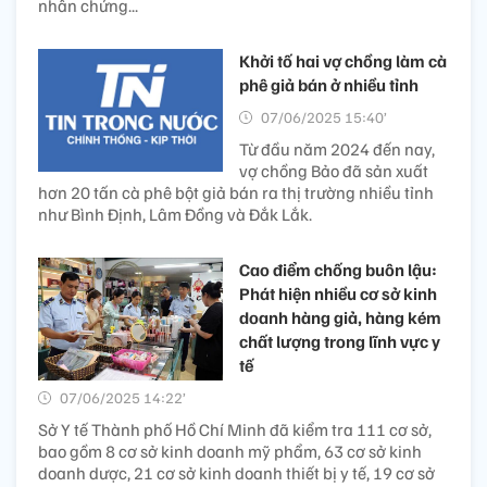
nhân chứng...
Khởi tố hai vợ chồng làm cà
phê giả bán ở nhiều tỉnh
07/06/2025 15:40’
Từ đầu năm 2024 đến nay,
vợ chồng Bảo đã sản xuất
hơn 20 tấn cà phê bột giả bán ra thị trường nhiều tỉnh
như Bình Định, Lâm Đồng và Đắk Lắk.
Cao điểm chống buôn lậu:
Phát hiện nhiều cơ sở kinh
doanh hàng giả, hàng kém
chất lượng trong lĩnh vực y
tế
07/06/2025 14:22’
Sở Y tế Thành phố Hồ Chí Minh đã kiểm tra 111 cơ sở,
bao gồm 8 cơ sở kinh doanh mỹ phẩm, 63 cơ sở kinh
doanh dược, 21 cơ sở kinh doanh thiết bị y tế, 19 cơ sở