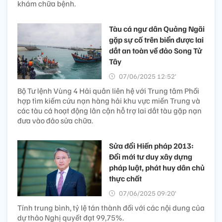
khám chữa bệnh.
Tàu cá ngư dân Quảng Ngãi
gặp sự cố trên biển được lai
dắt an toàn về đảo Song Tử
Tây
07/06/2025 12:52’
Bộ Tư lệnh Vùng 4 Hải quân liên hệ với Trung tâm Phối
hợp tìm kiếm cứu nạn hàng hải khu vực miền Trung và
các tàu cá hoạt động lân cận hỗ trợ lai dắt tàu gặp nạn
đưa vào đảo sửa chữa.
Sửa đổi Hiến pháp 2013:
Đổi mới tư duy xây dựng
pháp luật, phát huy dân chủ
thực chất
07/06/2025 09:20’
Tính trung bình, tỷ lệ tán thành đối với các nội dung của
dự thảo Nghị quyết đạt 99,75%.