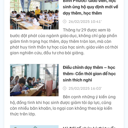
Bình Phước: Giáo viên, học
sinh ủng hộ quy định mới về
dạy thêm, học thêm
26/02/2025 10:41’
Thông tư 29 được xem là
bước đột phát của ngành giáo dục, không chỉ góp phần
giảm tình trạng học thêm, dạy thêm tràn lan, mà còn
phát huy tinh thần tự học của học sinh; giáo viên có thời
gian nghiên cứu, đầu tư cho bài giảng.
Điều chỉnh dạy thêm – học
thêm: Cần thời gian để học
sinh thích nghi
25/02/2025 16:03’
Bên cạnh những ý kiến ủng
hộ, đồng tình khi học sinh được giảm tải áp lực, cũng
còn nhiều băn khoăn, lo ngại con không theo kịp kiến
thức trên lớp.