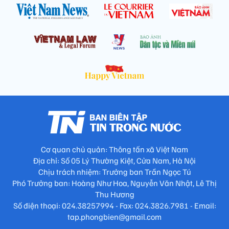
Cơ quan chủ quản: Thông tấn xã Việt Nam
Địa chỉ: Số 05 Lý Thường Kiệt, Cửa Nam, Hà Nội
Chịu trách nhiệm: Trưởng ban Trần Ngọc Tú
Phó Trưởng ban: Hoàng Như Hoa, Nguyễn Văn Nhật, Lê Thị
Thu Hương
Số điện thoại: 024.38257994 - Fax: 024.3826.7981 - Email:
tap.phongbien@gmail.com