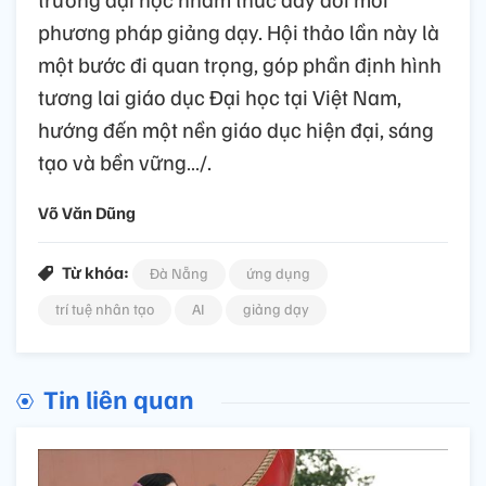
phương pháp giảng dạy. Hội thảo lần này là
một bước đi quan trọng, góp phần định hình
tương lai giáo dục Đại học tại Việt Nam,
hướng đến một nền giáo dục hiện đại, sáng
tạo và bền vững…/.
Võ Văn Dũng
Từ khóa:
Đà Nẵng
ứng dụng
trí tuệ nhân tạo
AI
giảng dạy
Tin liên quan