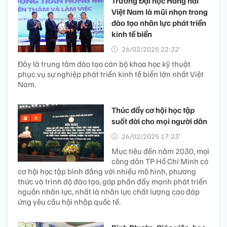
Trường Đại học Hàng hải
Việt Nam là mũi nhọn trong
đào tạo nhân lực phát triển
kinh tế biển
26/02/2025 22:32’
Đây là trung tâm đào tạo cán bộ khoa học kỹ thuật
phục vụ sự nghiệp phát triển kinh tế biển lớn nhất Việt
Nam.
Thúc đẩy cơ hội học tập
suốt đời cho mọi người dân
26/02/2025 17:23’
Mục tiêu đến năm 2030, mọi
công dân TP Hồ Chí Minh có
cơ hội học tập bình đẳng với nhiều mô hình, phương
thức và trình độ đào tạo, góp phần đẩy mạnh phát triển
nguồn nhân lực, nhất là nhân lực chất lượng cao đáp
ứng yêu cầu hội nhập quốc tế.