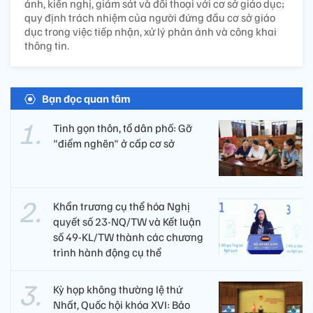
ánh, kiến nghị, giám sát và đối thoại với cơ sở giáo dục;
quy định trách nhiệm của người đứng đầu cơ sở giáo
dục trong việc tiếp nhận, xử lý phản ánh và công khai
thông tin.
Bạn đọc quan tâm
Tinh gọn thôn, tổ dân phố: Gỡ
"điểm nghẽn" ở cấp cơ sở
Khẩn trương cụ thể hóa Nghị
quyết số 23-NQ/TW và Kết luận
số 49-KL/TW thành các chương
trình hành động cụ thể
Kỳ họp không thường lệ thứ
Nhất, Quốc hội khóa XVI: Bảo