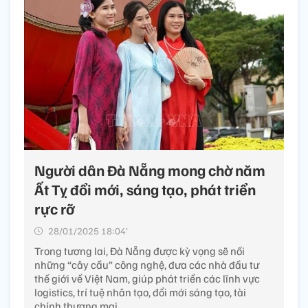
Người dân Đà Nẵng mong chờ năm
Ất Tỵ đổi mới, sáng tạo, phát triển
rực rỡ
28/01/2025 18:04’
Trong tương lai, Đà Nẵng được kỳ vọng sẽ nối
những “cây cầu” công nghệ, đưa các nhà đầu tư
thế giới về Việt Nam, giúp phát triển các lĩnh vực
logistics, trí tuệ nhân tạo, đổi mới sáng tạo, tài
chính thương mại…