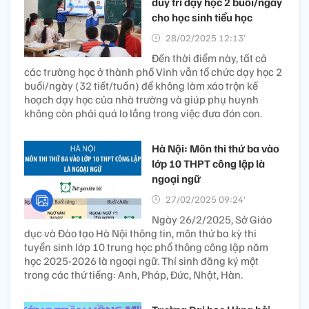
duy trì dạy học 2 buổi/ngày
cho học sinh tiểu học
28/02/2025 12:13’
Đến thời điểm này, tất cả
các trường học ở thành phố Vinh vẫn tổ chức dạy học 2
buổi/ngày (32 tiết/tuần) để không làm xáo trộn kế
hoạch dạy học của nhà trường và giúp phụ huynh
không còn phải quá lo lắng trong việc đưa đón con.
Hà Nội: Môn thi thứ ba vào
lớp 10 THPT công lập là
ngoại ngữ
27/02/2025 09:24’
Ngày 26/2/2025, Sở Giáo
dục và Đào tạo Hà Nội thông tin, môn thứ ba kỳ thi
tuyển sinh lớp 10 trung học phổ thông công lập năm
học 2025-2026 là ngoại ngữ. Thí sinh đăng ký một
trong các thứ tiếng: Anh, Pháp, Đức, Nhật, Hàn.