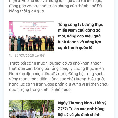
hiện đi vào nề nếp và mang lại hiệu quả rất tích cực,
đóng góp vào sự phát triển chung của thành phố Đà
Nẵng thời gian qua.
Tổng công ty Lương thực
miền Nam chủ động đổi
mới, nâng cao hiệu quả
kinh doanh và năng lực
cạnh tranh quốc tế
16/07/2025 16:54’
Trước bối cảnh thuận lợi, thời cơ và khó khăn, thách
thức đan xen, Đảng bộ Tổng công ty Lương thực miền
Nam xác định mục tiêu xây dựng Đảng bộ trong sạch,
vững mạnh toàn diện; nâng cao chất lượng, hiệu quả,
năng lực cạnh tranh, góp phần giữ vững vị trí then chốt,
quan trọng trong kinh tế nhà nước.
Ngày Thương binh - Liệt sỹ
27/7: Tri ân các anh hùng
liệt sỹ và gia đình chính