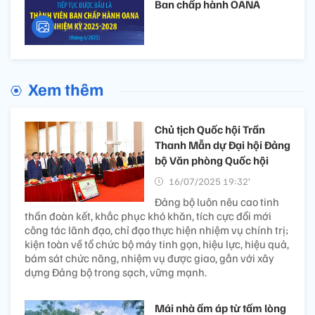
Ban chấp hành OANA
Xem thêm
Chủ tịch Quốc hội Trần
Thanh Mẫn dự Đại hội Đảng
bộ Văn phòng Quốc hội
16/07/2025 19:32’
Đảng bộ luôn nêu cao tinh
thần đoàn kết, khắc phục khó khăn, tích cực đổi mới
công tác lãnh đạo, chỉ đạo thực hiện nhiệm vụ chính trị;
kiện toàn về tổ chức bộ máy tinh gọn, hiệu lực, hiệu quả,
bám sát chức năng, nhiệm vụ được giao, gắn với xây
dựng Đảng bộ trong sạch, vững mạnh.
Mái nhà ấm áp từ tấm lòng