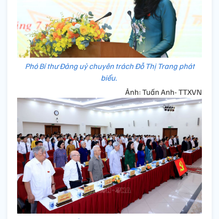
Phó Bí thư Đảng uỷ chuyên trách Đỗ Thị Trang phát
biểu.
Ảnh: Tuấn Anh- TTXVN