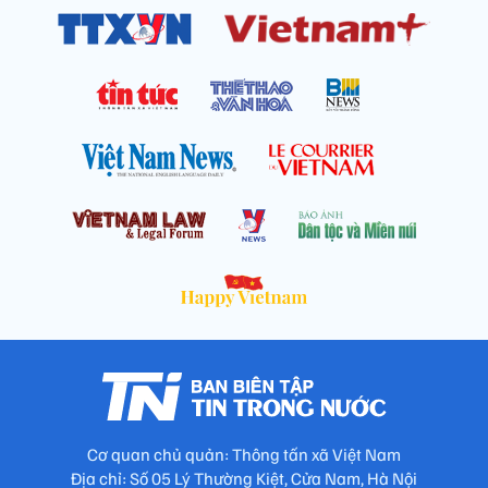
Cơ quan chủ quản: Thông tấn xã Việt Nam
Địa chỉ: Số 05 Lý Thường Kiệt, Cửa Nam, Hà Nội