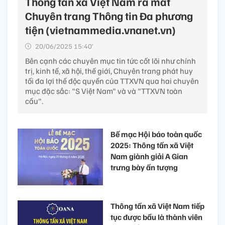
Thông tấn xã Việt Nam ra mắt
Chuyên trang Thông tin Đa phương
tiện (vietnammedia.vnanet.vn)
20/06/2025 15:40’
Bên cạnh các chuyên mục tin tức cốt lõi như chính
trị, kinh tế, xã hội, thế giới, Chuyên trang phát huy
tối đa lợi thế độc quyền của TTXVN qua hai chuyên
mục đặc sắc: "S Việt Nam" và và "TTXVN toàn
cầu".
Bế mạc Hội báo toàn quốc
2025: Thông tấn xã Việt
Nam giành giải A Gian
trưng bày ấn tượng
Thông tấn xã Việt Nam tiếp
tục được bầu là thành viên