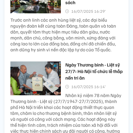
sách
16/07/2025 16:29’
Trước anh linh các anh hùng liệt sỹ, các đại biểu
nguyện đoàn kết cùng toàn Đảng, toàn quân và toàn
dân, quyết tâm thực hiện mục tiêu dân giàu, nước
mạnh, dân chủ, công bằng, văn minh, xứng đáng với
công lao to lớn của đồng bào, đồng chí đã chiến đấu,
anh dũng hy sinh vì nền độc lập tự do của Tổ quốc.
Ngày Thương binh - Liệt sỹ
27/7: Hà Nội tổ chức lễ thắp
nến tri ân
16/07/2025 16:14’
Nhân kỷ niệm 78 năm Ngày
Thương binh - Liệt sỹ (27/7/1947-27/7/2025), thành
phố Hà Nội triển khai các hoạt động thiết thực quan
tâm, chăm lo cho thương bệnh binh, thân nhân liệt sỹ
và người có công với cách mạng. Các hoạt động này
thể hiện tình cảm, trách nhiệm của toàn xã hội đối với
việc thực hiện chính sách ưu đãi người có công, hướng