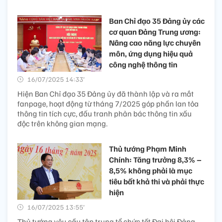
Ban Chỉ đạo 35 Đảng ủy các
cơ quan Đảng Trung ương:
Nâng cao năng lực chuyên
môn, ứng dụng hiệu quả
công nghệ thông tin
16/07/2025 14:33’
Hiện Ban Chỉ đạo 35 Đảng ủy đã thành lập và ra mắt
fanpage, hoạt động từ tháng 7/2025 góp phần lan tỏa
thông tin tích cực, đấu tranh phản bác thông tin xấu
độc trên không gian mạng.
Thủ tướng Phạm Minh
Chính: Tăng trưởng 8,3% –
8,5% không phải là mục
tiêu bất khả thi và phải thực
hiện
16/07/2025 13:55’
Thủ tướng yêu cầu tập trung tổ chức tốt Đại hội Đảng