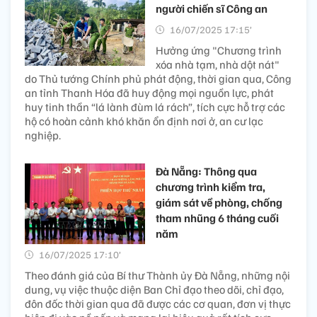
người chiến sĩ Công an
16/07/2025 17:15’
Hưởng ứng "Chương trình
xóa nhà tạm, nhà dột nát"
do Thủ tướng Chính phủ phát động, thời gian qua, Công
an tỉnh Thanh Hóa đã huy động mọi nguồn lực, phát
huy tinh thần “lá lành đùm lá rách”, tích cực hỗ trợ các
hộ có hoàn cảnh khó khăn ổn định nơi ở, an cư lạc
nghiệp.
Đà Nẵng: Thông qua
chương trình kiểm tra,
giám sát về phòng, chống
tham nhũng 6 tháng cuối
năm
16/07/2025 17:10’
Theo đánh giá của Bí thư Thành ủy Đà Nẵng, những nội
dung, vụ việc thuộc diện Ban Chỉ đạo theo dõi, chỉ đạo,
đôn đốc thời gian qua đã được các cơ quan, đơn vị thực