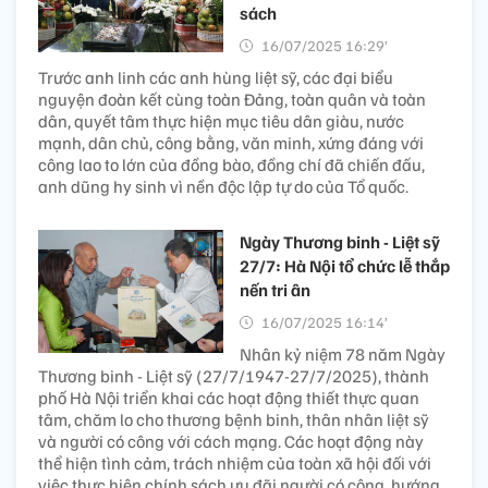
sách
16/07/2025 16:29’
Trước anh linh các anh hùng liệt sỹ, các đại biểu
nguyện đoàn kết cùng toàn Đảng, toàn quân và toàn
dân, quyết tâm thực hiện mục tiêu dân giàu, nước
mạnh, dân chủ, công bằng, văn minh, xứng đáng với
công lao to lớn của đồng bào, đồng chí đã chiến đấu,
anh dũng hy sinh vì nền độc lập tự do của Tổ quốc.
Ngày Thương binh - Liệt sỹ
27/7: Hà Nội tổ chức lễ thắp
nến tri ân
16/07/2025 16:14’
Nhân kỷ niệm 78 năm Ngày
Thương binh - Liệt sỹ (27/7/1947-27/7/2025), thành
phố Hà Nội triển khai các hoạt động thiết thực quan
tâm, chăm lo cho thương bệnh binh, thân nhân liệt sỹ
và người có công với cách mạng. Các hoạt động này
thể hiện tình cảm, trách nhiệm của toàn xã hội đối với
việc thực hiện chính sách ưu đãi người có công, hướng