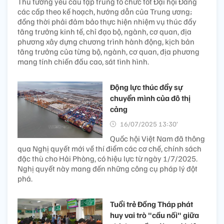
Thủ tướng yêu cầu tập trung tổ chức tốt Đại hội Đảng
các cấp theo kế hoạch, hướng dẫn của Trung ương;
đồng thời phải đảm bảo thực hiện nhiệm vụ thúc đẩy
tăng trưởng kinh tế, chỉ đạo bộ, ngành, cơ quan, địa
phương xây dựng chương trình hành động, kịch bản
tăng trưởng của từng bộ, ngành, cơ quan, địa phương
mang tính chiến đấu cao, sát tình hình.
Động lực thúc đẩy sự
chuyển mình của đô thị
cảng
16/07/2025 13:30’
Quốc hội Việt Nam đã thông
qua Nghị quyết mới về thí điểm các cơ chế, chính sách
đặc thù cho Hải Phòng, có hiệu lực từ ngày 1/7/2025.
Nghị quyết này mang đến những công cụ pháp lý đột
phá.
Tuổi trẻ Đồng Tháp phát
huy vai trò "cầu nối" giữa