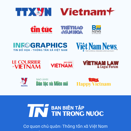
Cơ quan chủ quản: Thông tấn xã Việt Nam