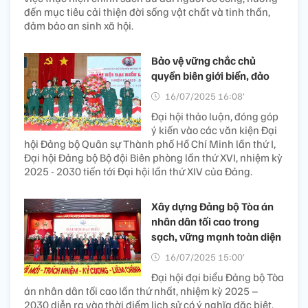
đến mục tiêu cải thiện đời sống vật chất và tinh thần,
đảm bảo an sinh xã hội.
Bảo vệ vững chắc chủ
quyền biên giới biển, đảo
16/07/2025 16:08’
Đại hội thảo luận, đóng góp
ý kiến vào các văn kiện Đại
hội Đảng bộ Quân sự Thành phố Hồ Chí Minh lần thứ I,
Đại hội Đảng bộ Bộ đội Biên phòng lần thứ XVI, nhiệm kỳ
2025 - 2030 tiến tới Đại hội lần thứ XIV của Đảng.
Xây dựng Đảng bộ Tòa án
nhân dân tối cao trong
sạch, vững mạnh toàn diện
16/07/2025 15:00’
Đại hội đại biểu Đảng bộ Tòa
án nhân dân tối cao lần thứ nhất, nhiệm kỳ 2025 –
2030 diễn ra vào thời điểm lịch sử có ý nghĩa đặc biệt.