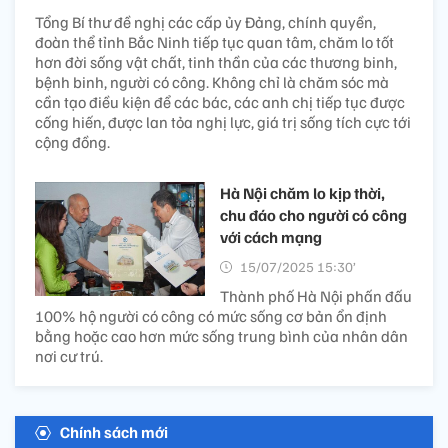
Tổng Bí thư đề nghị các cấp ủy Đảng, chính quyền,
đoàn thể tỉnh Bắc Ninh tiếp tục quan tâm, chăm lo tốt
hơn đời sống vật chất, tinh thần của các thương binh,
bệnh binh, người có công. Không chỉ là chăm sóc mà
cần tạo điều kiện để các bác, các anh chị tiếp tục được
cống hiến, được lan tỏa nghị lực, giá trị sống tích cực tới
cộng đồng.
Hà Nội chăm lo kịp thời,
chu đáo cho người có công
với cách mạng
15/07/2025 15:30’
Thành phố Hà Nội phấn đấu
100% hộ người có công có mức sống cơ bản ổn định
bằng hoặc cao hơn mức sống trung bình của nhân dân
nơi cư trú.
Chính sách mới