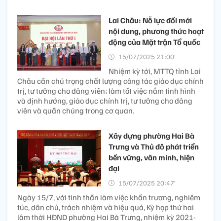
Lai Châu: Nỗ lực đổi mới
nội dung, phương thức hoạt
động của Mặt trận Tổ quốc
15/07/2025 21:00’
Nhiệm kỳ tới, MTTQ tỉnh Lai
Châu cần chú trọng chất lượng công tác giáo dục chính
trị, tư tưởng cho đảng viên; làm tốt việc nắm tình hình
và định hướng, giáo dục chính trị, tư tưởng cho đảng
viên và quần chúng trong cơ quan.
Xây dựng phường Hai Bà
Trưng và Thủ đô phát triển
bền vững, văn minh, hiện
đại
15/07/2025 20:47’
Ngày 15/7, với tinh thần làm việc khẩn trương, nghiêm
túc, dân chủ, trách nhiệm và hiệu quả, Kỳ họp thứ hai
lâm thời HĐND phường Hai Bà Trưng, nhiệm kỳ 2021-