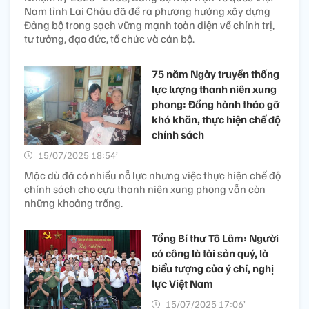
Nam tỉnh Lai Châu đã đề ra phương hướng xây dựng
Đảng bộ trong sạch vững mạnh toàn diện về chính trị,
tư tưởng, đạo đức, tổ chức và cán bộ.
75 năm Ngày truyền thống
lực lượng thanh niên xung
phong: Đồng hành tháo gỡ
khó khăn, thực hiện chế độ
chính sách
15/07/2025 18:54’
Mặc dù đã có nhiều nỗ lực nhưng việc thực hiện chế độ
chính sách cho cựu thanh niên xung phong vẫn còn
những khoảng trống.
Tổng Bí thư Tô Lâm: Người
có công là tài sản quý, là
biểu tượng của ý chí, nghị
lực Việt Nam
15/07/2025 17:06’