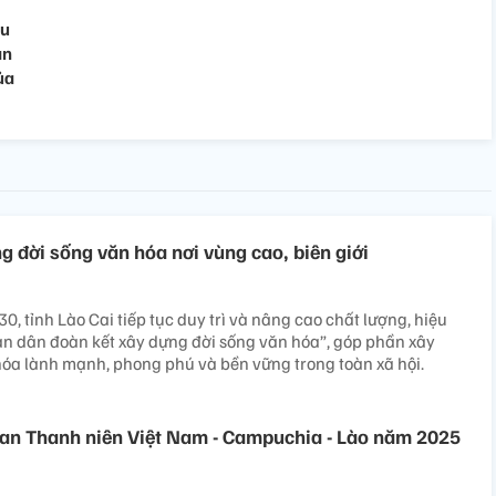
êu
an
ủa
g đời sống văn hóa nơi vùng cao, biên giới
0, tỉnh Lào Cai tiếp tục duy trì và nâng cao chất lượng, hiệu
n dân đoàn kết xây dựng đời sống văn hóa”, góp phần xây
óa lành mạnh, phong phú và bền vững trong toàn xã hội.
an Thanh niên Việt Nam - Campuchia - Lào năm 2025