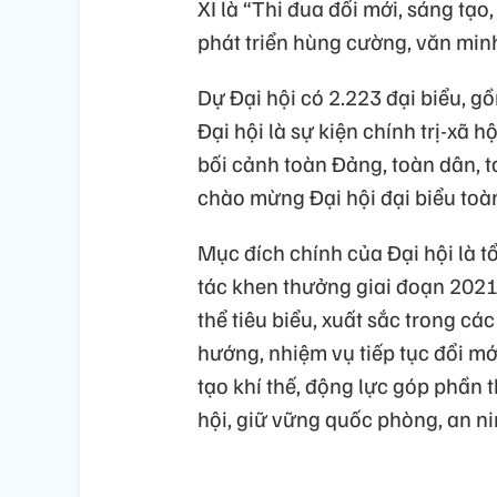
XI là “Thi đua đổi mới, sáng tạ
phát triển hùng cường, văn minh
Dự Đại hội có 2.223 đại biểu, g
Đại hội là sự kiện chính trị-xã 
bối cảnh toàn Đảng, toàn dân, t
chào mừng Đại hội đại biểu toà
Mục đích chính của Đại hội là t
tác khen thưởng giai đoạn 2021
thể tiêu biểu, xuất sắc trong c
hướng, nhiệm vụ tiếp tục đổi mớ
tạo khí thế, động lực góp phần t
hội, giữ vững quốc phòng, an ni