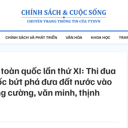
CHÍNH SÁCH VÀ PHÁT TRIỂN
VĂN HÓA
KHOA HỌC
TRAN
 toàn quốc lần thứ XI: Thi đua
tốc bứt phá đưa đất nước vào
ng cường, văn minh, thịnh