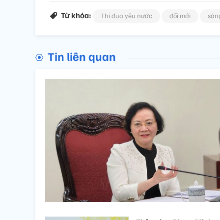
Từ khóa:
Thi đua yêu nước
đổi mới
sán
Tin liên quan