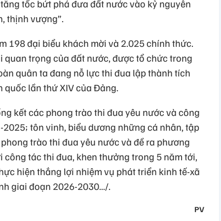
o, tăng tốc bứt phá đưa đất nước vào kỷ nguyên
, thịnh vượng”.
ồm 198 đại biểu khách mời và 2.025 chính thức.
hội quan trọng của đất nước, được tổ chức trong
oàn quân ta đang nỗ lực thi đua lập thành tích
n quốc lần thứ XIV của Đảng.
ổng kết các phong trào thi đua yêu nước và công
-2025; tôn vinh, biểu dương những cá nhân, tập
ác phong trào thi đua yêu nước và đề ra phương
i công tác thi đua, khen thưởng trong 5 năm tới,
hực hiện thắng lợi nhiệm vụ phát triển kinh tế-xã
nh giai đoạn 2026-2030.../.
PV