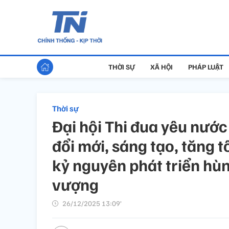
THỜI SỰ
XÃ HỘI
PHÁP LUẬT
Thời sự
Đại hội Thi đua yêu nước
đổi mới, sáng tạo, tăng 
kỷ nguyên phát triển hù
vượng
26/12/2025 13:09’