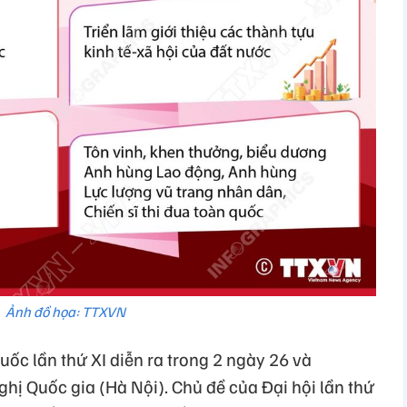
Ảnh đồ họa: TTXVN
uốc lần thứ XI diễn ra trong 2 ngày 26 và
hị Quốc gia (Hà Nội). Chủ đề của Đại hội lần thứ