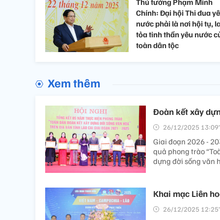
Thủ tướng Phạm Minh
Chính: Đại hội Thi đua y
nước phải là nơi hội tụ, l
tỏa tinh thần yêu nước c
toàn dân tộc
Xem thêm
Đoàn kết xây dựn
26/12/2025 13:09’
Giai đoạn 2026 - 203
quả phong trào “Toà
dựng đời sống văn h
Khai mạc Liên ho
26/12/2025 12:25’