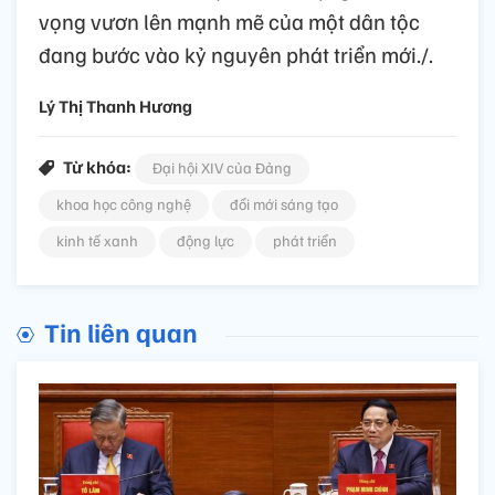
vọng vươn lên mạnh mẽ của một dân tộc
đang bước vào kỷ nguyên phát triển mới./.
Lý Thị Thanh Hương
Từ khóa:
Đại hội XIV của Đảng
khoa học công nghệ
đổi mới sáng tạo
kinh tế xanh
động lực
phát triển
Tin liên quan