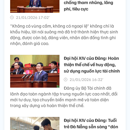
chống tham nhũng, lãng
phí, tiêu cực
21/01/2026 17:02’
"Không có vùng cấm, không có ngoại lệ" không chỉ là
khẩu hiệu, lời nói suông mà đã trở thành hiện thực sinh
động, được cán bộ, đảng viên, nhân dân đồng tình ghi
nhận, đánh giá cao.
Đại hội XIV của Đảng: Hoàn
thiện thể chế về huy động,
sử dụng nguồn lực tài chính
21/01/2026 16:32’
Đảng ủy Bộ Tài chính đã
lãnh đạo toàn ngành tập trung nguồn lực cao nhất, đổi
mới tư duy, tạo chuyển biến mạnh mẽ và toàn diện
trong xây dựng và hoàn thiện thể chế.
Đại hội XIV của Đảng: Tuổi
trẻ Đà Nẵng sẵn sàng “đón