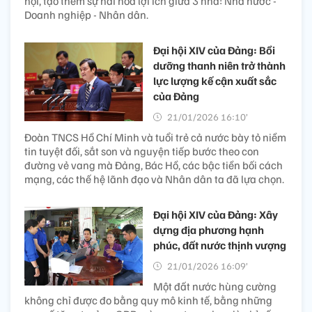
hội, tạo thêm sự hài hòa lợi ích giữa 3 nhà: Nhà nước -
Doanh nghiệp - Nhân dân.
Đại hội XIV của Đảng: Bồi
dưỡng thanh niên trở thành
lực lượng kế cận xuất sắc
của Đảng
21/01/2026 16:10’
Đoàn TNCS Hồ Chí Minh và tuổi trẻ cả nước bày tỏ niềm
tin tuyệt đối, sắt son và nguyện tiếp bước theo con
đường vẻ vang mà Đảng, Bác Hồ, các bậc tiền bối cách
mạng, các thế hệ lãnh đạo và Nhân dân ta đã lựa chọn.
Đại hội XIV của Đảng: Xây
dựng địa phương hạnh
phúc, đất nước thịnh vượng
21/01/2026 16:09’
Một đất nước hùng cường
không chỉ được đo bằng quy mô kinh tế, bằng những