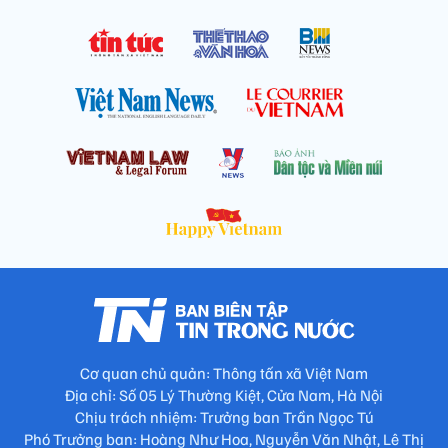
Cơ quan chủ quản: Thông tấn xã Việt Nam
Địa chỉ: Số 05 Lý Thường Kiệt, Cửa Nam, Hà Nội
Chịu trách nhiệm: Trưởng ban Trần Ngọc Tú
Phó Trưởng ban: Hoàng Như Hoa, Nguyễn Văn Nhật, Lê Thị