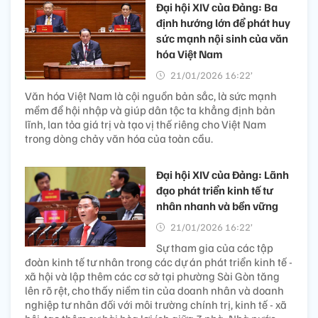
Đại hội XIV của Đảng: Ba
định hướng lớn để phát huy
sức mạnh nội sinh của văn
hóa Việt Nam
21/01/2026 16:22’
Văn hóa Việt Nam là cội nguồn bản sắc, là sức mạnh
mềm để hội nhập và giúp dân tộc ta khẳng định bản
lĩnh, lan tỏa giá trị và tạo vị thế riêng cho Việt Nam
trong dòng chảy văn hóa của toàn cầu.
Đại hội XIV của Đảng: Lãnh
đạo phát triển kinh tế tư
nhân nhanh và bền vững
21/01/2026 16:22’
Sự tham gia của các tập
đoàn kinh tế tư nhân trong các dự án phát triển kinh tế -
xã hội và lập thêm các cơ sở tại phường Sài Gòn tăng
lên rõ rệt, cho thấy niềm tin của doanh nhân và doanh
nghiệp tư nhân đối với môi trường chính trị, kinh tế - xã