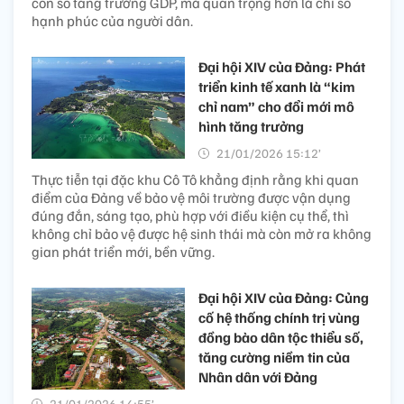
con số tăng trưởng GDP, mà quan trọng hơn là chỉ số
hạnh phúc của người dân.
Đại hội XIV của Đảng: Phát
triển kinh tế xanh là “kim
chỉ nam” cho đổi mới mô
hình tăng trưởng
21/01/2026 15:12’
Thực tiễn tại đặc khu Cô Tô khẳng định rằng khi quan
điểm của Đảng về bảo vệ môi trường được vận dụng
đúng đắn, sáng tạo, phù hợp với điều kiện cụ thể, thì
không chỉ bảo vệ được hệ sinh thái mà còn mở ra không
gian phát triển mới, bền vững.
Đại hội XIV của Đảng: Củng
cố hệ thống chính trị vùng
đồng bào dân tộc thiểu số,
tăng cường niềm tin của
Nhân dân với Đảng
21/01/2026 14:55’