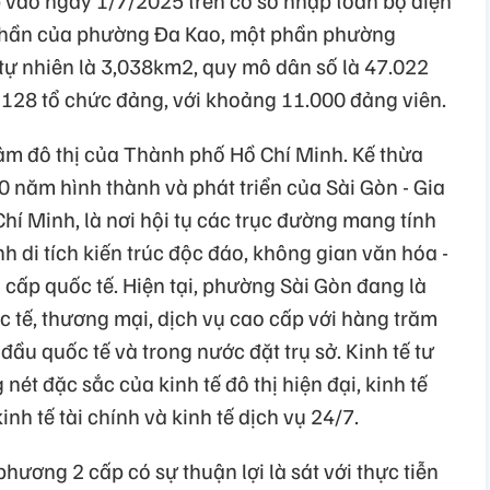
vào ngày 1/7/2025 trên cơ sở nhập toàn bộ diện
phần của phường Đa Kao, một phần phường
 tự nhiên là 3,038km2, quy mô dân số là 47.022
128 tổ chức đảng, với khoảng 11.000 đảng viên.
tâm đô thị của Thành phố Hồ Chí Minh. Kế thừa
0 năm hình thành và phát triển của Sài Gòn - Gia
hí Minh, là nơi hội tụ các trục đường mang tính
h di tích kiến trúc độc đáo, không gian văn hóa -
g cấp quốc tế. Hiện tại, phường Sài Gòn đang là
c tế, thương mại, dịch vụ cao cấp với hàng trăm
 đầu quốc tế và trong nước đặt trụ sở. Kinh tế tư
t đặc sắc của kinh tế đô thị hiện đại, kinh tế
kinh tế tài chính và kinh tế dịch vụ 24/7.
hương 2 cấp có sự thuận lợi là sát với thực tiễn