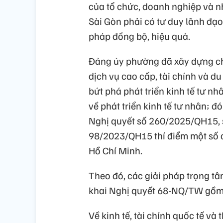
của tổ chức, doanh nghiệp và n
Sài Gòn phải có tư duy lãnh đạo
pháp đồng bộ, hiệu quả.
Đảng ủy phường đã xây dựng chư
dịch vụ cao cấp, tài chính và d
bứt phá phát triển kinh tế tư n
về phát triển kinh tế tư nhân; đ
Nghị quyết số 260/2025/QH15, s
98/2023/QH15 thí điểm một số c
Hồ Chí Minh.
Theo đó, các giải pháp trọng t
khai Nghị quyết 68-NQ/TW gồm 
Về kinh tế, tài chính quốc tế v