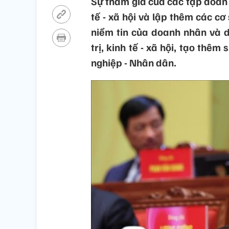
Sự tham gia của các tập đoàn k
tế - xã hội và lập thêm các cơ
niềm tin của doanh nhân và d
trị, kinh tế - xã hội, tạo thêm
nghiệp - Nhân dân.