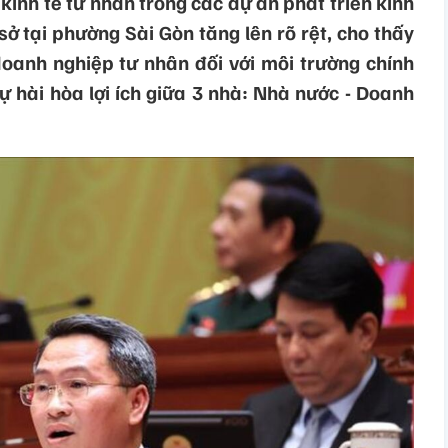
inh tế tư nhân trong các dự án phát triển kinh
 sở tại phường Sài Gòn tăng lên rõ rệt, cho thấy
oanh nghiệp tư nhân đối với môi trường chính
 sự hài hòa lợi ích giữa 3 nhà: Nhà nước - Doanh