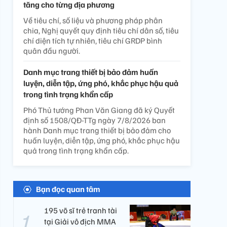
tăng cho từng địa phương
Về tiêu chí, số liệu và phương pháp phân
chia, Nghị quyết quy định tiêu chí dân số, tiêu
chí diện tích tự nhiên, tiêu chí GRDP bình
quân đầu người.
Danh mục trang thiết bị bảo đảm huấn
luyện, diễn tập, ứng phó, khắc phục hậu quả
trong tình trạng khẩn cấp
Phó Thủ tướng Phan Văn Giang đã ký Quyết
định số 1508/QĐ-TTg ngày 7/8/2026 ban
hành Danh mục trang thiết bị bảo đảm cho
huấn luyện, diễn tập, ứng phó, khắc phục hậu
quả trong tình trạng khẩn cấp.
Bạn đọc quan tâm
195 võ sĩ trẻ tranh tài
tại Giải vô địch MMA