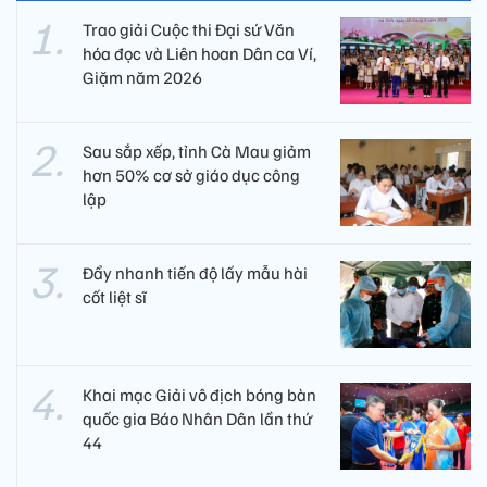
Trao giải Cuộc thi Đại sứ Văn
hóa đọc và Liên hoan Dân ca Ví,
Giặm năm 2026
Sau sắp xếp, tỉnh Cà Mau giảm
hơn 50% cơ sở giáo dục công
lập
Đẩy nhanh tiến độ lấy mẫu hài
cốt liệt sĩ
Khai mạc Giải vô địch bóng bàn
quốc gia Báo Nhân Dân lần thứ
44