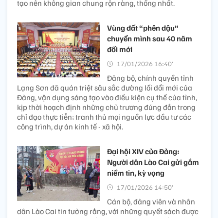
tạo nên không gian chung rộn ràng, thống nhất.
Vùng đất “phên dậu”
chuyển mình sau 40 năm
đổi mới
17/01/2026 16:40’
Đảng bộ, chính quyền tỉnh
Lạng Sơn đã quán triệt sâu sắc đường lối đổi mới của
Đảng, vận dụng sáng tạo vào điều kiện cụ thể của tỉnh,
kịp thời hoạch định những chủ trương đúng đắn trong
chỉ đạo thực tiễn; tranh thủ mọi nguồn lực đầu tư các
công trình, dự án kinh tế - xã hội.
Đại hội XIV của Đảng:
Người dân Lào Cai gửi gắm
niềm tin, kỳ vọng
17/01/2026 14:50’
Cán bộ, đảng viên và nhân
dân Lào Cai tin tưởng rằng, với những quyết sách được