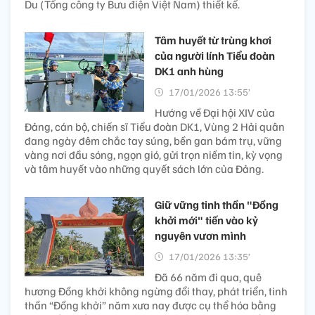
Du (Tổng công ty Bưu điện Việt Nam) thiết kế.
Tâm huyết từ trùng khơi
của người lính Tiểu đoàn
DK1 anh hùng
17/01/2026 13:55’
Hướng về Đại hội XIV của
Đảng, cán bộ, chiến sĩ Tiểu đoàn DK1, Vùng 2 Hải quân
đang ngày đêm chắc tay súng, bền gan bám trụ, vững
vàng nơi đầu sóng, ngọn gió, gửi trọn niềm tin, kỳ vọng
và tâm huyết vào những quyết sách lớn của Đảng.
Giữ vững tinh thần "Đồng
khởi mới" tiến vào kỷ
nguyên vươn mình
17/01/2026 13:35’
Đã 66 năm đi qua, quê
hương Đồng khởi không ngừng đổi thay, phát triển, tinh
thần “Đồng khởi” năm xưa nay được cụ thể hóa bằng