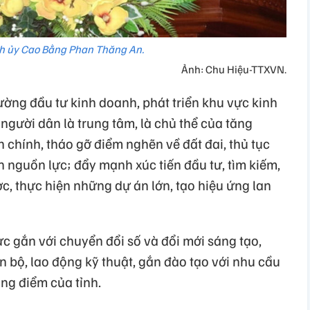
nh ủy Cao Bằng Phan Thăng An.
Ảnh: Chu Hiệu-TTXVN.
rường đầu tư kinh doanh, phát triển khu vực kinh
 người dân là trung tâm, là chủ thể của tăng
chính, tháo gỡ điểm nghẽn về đất đai, thủ tục
 nguồn lực; đẩy mạnh xúc tiến đầu tư, tìm kiếm,
ợc, thực hiện những dự án lớn, tạo hiệu ứng lan
ực gắn với chuyển đổi số và đổi mới sáng tạo,
 bộ, lao động kỹ thuật, gắn đào tạo với nhu cầu
ọng điểm của tỉnh.