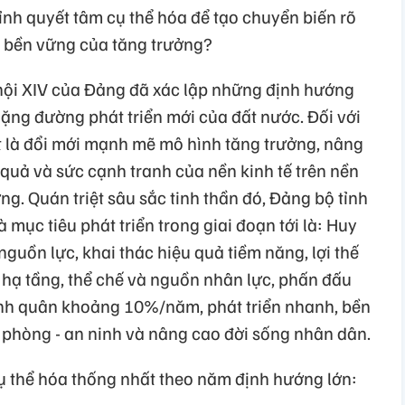
tỉnh quyết tâm cụ thể hóa để tạo chuyển biến rõ
nh bền vững của tăng trưởng?
hội XIV của Đảng đã xác lập những định hướng
ặng đường phát triển mới của đất nước. Đối với
t là đổi mới mạnh mẽ mô hình tăng trưởng, nâng
 quả và sức cạnh tranh của nền kinh tế trên nền
ng. Quán triệt sâu sắc tinh thần đó, Đảng bộ tỉnh
mục tiêu phát triển trong giai đoạn tới là: Huy
guồn lực, khai thác hiệu quả tiềm năng, lợi thế
ề hạ tầng, thể chế và nguồn nhân lực, phấn đấu
ình quân khoảng 10%/năm, phát triển nhanh, bền
phòng - an ninh và nâng cao đời sống nhân dân.
ụ thể hóa thống nhất theo năm định hướng lớn: