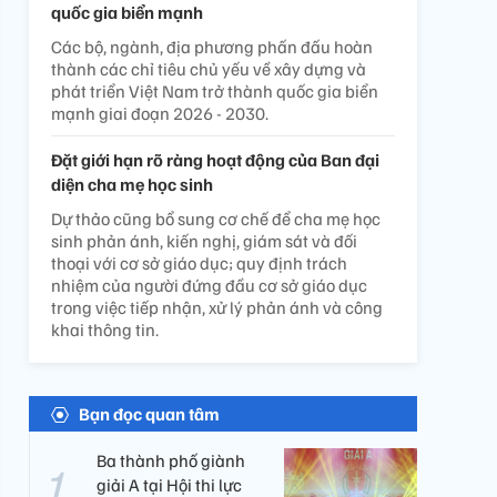
quốc gia biển mạnh
Các bộ, ngành, địa phương phấn đấu hoàn
thành các chỉ tiêu chủ yếu về xây dựng và
phát triển Việt Nam trở thành quốc gia biển
mạnh giai đoạn 2026 - 2030.
Đặt giới hạn rõ ràng hoạt động của Ban đại
diện cha mẹ học sinh
Dự thảo cũng bổ sung cơ chế để cha mẹ học
sinh phản ánh, kiến nghị, giám sát và đối
thoại với cơ sở giáo dục; quy định trách
nhiệm của người đứng đầu cơ sở giáo dục
trong việc tiếp nhận, xử lý phản ánh và công
khai thông tin.
Bạn đọc quan tâm
Ba thành phố giành
giải A tại Hội thi lực