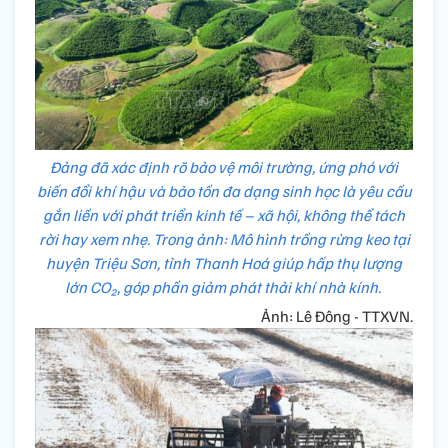
Đảng đã xác định rõ bảo vệ môi trường, ứng phó với
biến đổi khí hậu và bảo tồn đa dạng sinh học là yêu cầu
gắn liền với phát triển kinh tế – xã hội, không thể tách
rời hay xem nhẹ. Trong ảnh: Mô hình trồng rừng keo tại
huyện Triệu Sơn, tỉnh Thanh Hoá giúp hấp thụ lượng
lớn CO₂, góp phần giảm phát thải khí nhà kính.
Ảnh: Lê Đông - TTXVN.