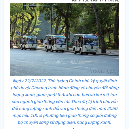
Ngày 22/7/2022, Thủ tướng Chính phủ ký quyết định
phê duyệt Chương trình hành động về chuyển đổi năng
lượng xanh, giảm phát thải khí các-bon và khí mê-tan
của ngành giao thông vận tải. Theo đó, lộ trình chuyển
đổi năng lượng xanh đối với giao thông đến năm 2050
mục tiêu 100% phương tiện giao thông cơ giới đường
bộ chuyển sang sử dụng điện, năng lượng xanh.