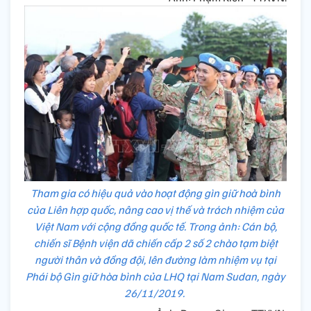
Tham gia có hiệu quả vào hoạt động gìn giữ hoà bình
của Liên hợp quốc, nâng cao vị thế và trách nhiệm của
Việt Nam với cộng đồng quốc tế. Trong ảnh: Cán bộ,
chiến sĩ Bệnh viện dã chiến cấp 2 số 2 chào tạm biệt
người thân và đồng đội, lên đường làm nhiệm vụ tại
Phái bộ Gìn giữ hòa bình của LHQ tại Nam Sudan, ngày
26/11/2019.