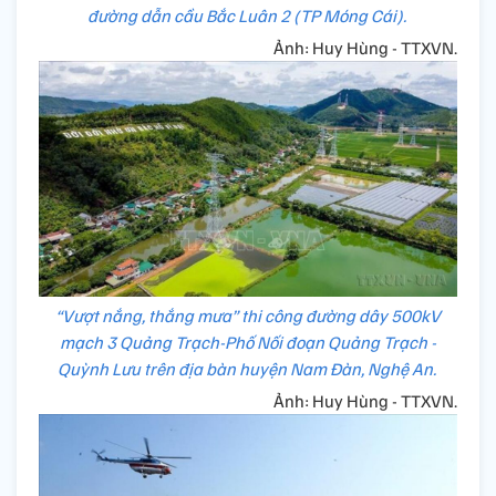
đường dẫn cầu Bắc Luân 2 (TP Móng Cái).
Ảnh: Huy Hùng - TTXVN.
“Vượt nắng, thắng mưa” thi công đường dây 500kV
mạch 3 Quảng Trạch-Phố Nối đoạn Quảng Trạch -
Quỳnh Lưu trên địa bàn huyện Nam Đàn, Nghệ An.
Ảnh: Huy Hùng - TTXVN.