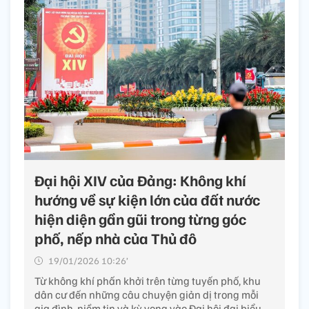
Đại hội XIV của Đảng: Không khí
hướng về sự kiện lớn của đất nước
hiện diện gần gũi trong từng góc
phố, nếp nhà của Thủ đô
19/01/2026 10:26’
Từ không khí phấn khởi trên từng tuyến phố, khu
dân cư đến những câu chuyện giản dị trong mỗi
gia đình, niềm tin và kỳ vọng vào Đại hội đại biểu