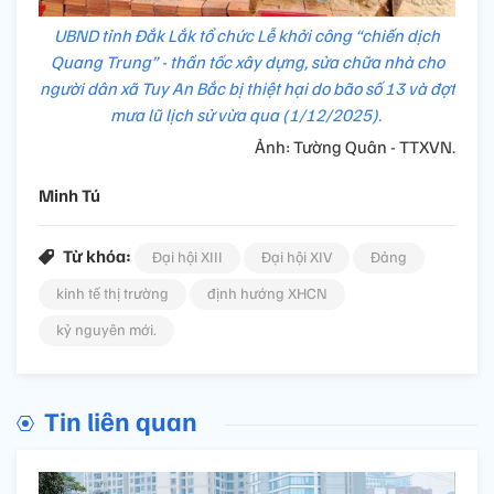
UBND tỉnh Đắk Lắk tổ chức Lễ khởi công “chiến dịch
Quang Trung” - thần tốc xây dựng, sửa chữa nhà cho
người dân xã Tuy An Bắc bị thiệt hại do bão số 13 và đợt
mưa lũ lịch sử vừa qua (1/12/2025).
Ảnh: Tường Quân - TTXVN.
Minh Tú
Từ khóa:
Đại hội XIII
Đại hội XIV
Đảng
kinh tế thị trường
định hướng XHCN
kỷ nguyên mới.
Tin liên quan