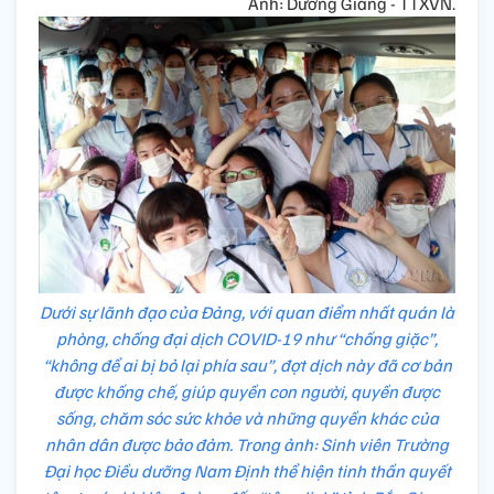
Ảnh: Dương Giang - TTXVN.
Dưới sự lãnh đạo của Đảng, với quan điểm nhất quán là
phòng, chống đại dịch COVID-19 như “chống giặc”,
“không để ai bị bỏ lại phía sau”, đợt dịch này đã cơ bản
được khống chế, giúp quyền con người, quyền được
sống, chăm sóc sức khỏe và những quyền khác của
nhân dân được bảo đảm. Trong ảnh: Sinh viên Trường
Đại học Điều dưỡng Nam Định thể hiện tinh thần quyết