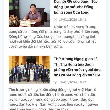
Đại hội XIV của Đảng: Tạo
động lực mới cho Đồng
bằng sông Cửu Long
19/01/2026 15:41’
Nhân dân kỳ vọng Trung
ương sẽ có những đột phá trong tư duy phát triển vùng
Đồng bằng sông Cửu Long theo hướng thích ứng linh
hoạt với biến đổi khí hậu, gắn tái cơ cấu nông nghiệp
với chuyển đổi sinh kế bền vững.
Thứ trưởng Ngoại giao Lê
Thị Thu Hằng tiếp đoàn
phóng viên nước ngoài đưa
tin Đại hội Đảng lần thứ XIV
19/01/2026 15:17’
Thứ trưởng mong muốn cộng đồng người Việt Nam ở
nước ngoài sẽ tiếp tục đồng hành cùng với nhân dân
trong nước có những đóng góp quan trọng, đưa đất
nước, dân tộc Việt Nam vững bước tiến vào kỷ nguyên
phát triển hùng cường, thịnh vượng.