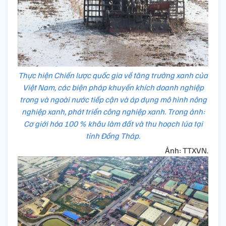
Thực hiện Chiến lược quốc gia về tăng trưởng xanh của
Việt Nam, các biện pháp khuyến khích doanh nghiệp
trong và ngoài nước tiếp cận và áp dụng mô hình nông
nghiệp xanh, phát triển công nghiệp xanh. Trong ảnh:
Cơ giới hóa 100 % khâu làm đất và thu hoạch lúa tại
tỉnh Đồng Tháp.
Ảnh: TTXVN.