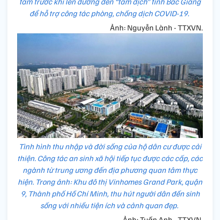
tâm trước khi lên đường đến “tâm dịch” tỉnh Bắc Giang
để hỗ trợ công tác phòng, chống dịch COVID-19.
Ảnh: Nguyễn Lành - TTXVN.
Tình hình thu nhập và đời sống của hộ dân cư được cải
thiện. Công tác an sinh xã hội tiếp tục được các cấp, các
ngành từ trung ương đến địa phương quan tâm thực
hiện. Trong ảnh: Khu đô thị Vinhomes Grand Park, quận
9, Thành phố Hồ Chí Minh, thu hút người dân đến sinh
sống với nhiều tiện ích và cảnh quan đẹp.
Ảnh: Tuấn Anh - TTXVN.