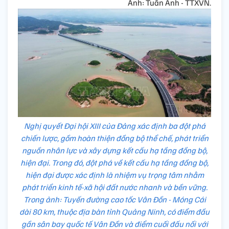
Ảnh: Tuấn Anh - TTXVN.
Nghị quyết Đại hội XIII của Đảng xác định ba đột phá
chiến lược, gồm hoàn thiện đồng bộ thể chế, phát triển
nguồn nhân lực và xây dựng kết cấu hạ tầng đồng bộ,
hiện đại. Trong đó, đột phá về kết cấu hạ tầng đồng bộ,
hiện đại được xác định là nhiệm vụ trọng tâm nhằm
phát triển kinh tế-xã hội đất nước nhanh và bền vững.
Trong ảnh: Tuyến đường cao tốc Vân Đồn - Móng Cái
dài 80 km, thuộc địa bàn tỉnh Quảng Ninh, có điểm đầu
gần sân bay quốc tế Vân Đồn và điểm cuối đấu nối với