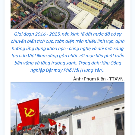
Giai đoạn 2016 - 2025, nền kinh tế đất nước đã có sự
chuyển biến tích cực, toàn diện trên nhiều lĩnh vực, định
hướng ứng dụng khoa học - công nghệ và đổi mới sáng
tạo của Việt Nam cũng gắn chặt với mục tiêu phát triển
bền vững và tăng trưởng xanh. Trong ảnh: Khu Công
nghiệp Dệt may Phố Nối (Hưng Yên).
Ảnh: Phạm Kiên - TTXVN.