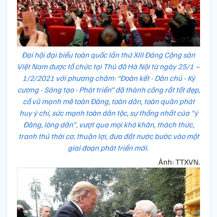
Đại hội đại biểu toàn quốc lần thứ XIII Đảng Cộng sản
Việt Nam được tổ chức tại Thủ đô Hà Nội từ ngày 25/1 –
1/2/2021 với phương châm: “Đoàn kết - Dân chủ - Kỷ
cương - Sáng tạo - Phát triển” đã thành công rất tốt đẹp,
cổ vũ mạnh mẽ toàn Đảng, toàn dân, toàn quân phát
huy ý chí, sức mạnh toàn dân tộc, sự thống nhất của "ý
Đảng, lòng dân", vượt qua mọi khó khăn, thách thức,
tranh thủ thời cơ, thuận lợi, đưa đất nước bước vào một
giai đoạn phát triển mới.
Ảnh: TTXVN.