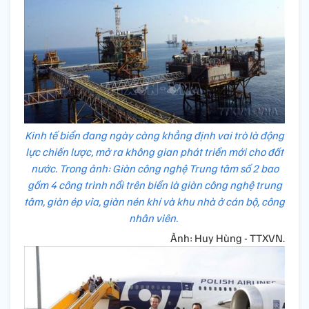
Kinh tế biển đang ngày càng khẳng định vai trò là động
lực chiến lược, mở ra không gian phát triển mới cho đất
nước. Trong ảnh: Giàn công nghệ Trung tâm số 2 bao
gồm 4 công trình nổi trên biển là giàn công nghệ trung
tâm, giàn ép vỉa, giàn nén khí và khu nhà ở cán bộ, công
nhân viên.
Ảnh: Huy Hùng - TTXVN.