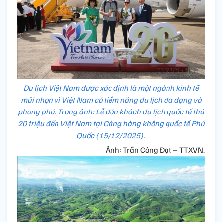
Du lịch Việt Nam được xác định là một ngành kinh tế
mũi nhọn vì Việt Nam có tiềm năng du lịch đa dạng và
phong phú. Trong ảnh: Lễ đón khách du lịch quốc tế thứ
20 triệu đến Việt Nam tại Cảng hàng không quốc tế Phú
Quốc (15/12/2025).
Ảnh: Trần Công Đạt – TTXVN.