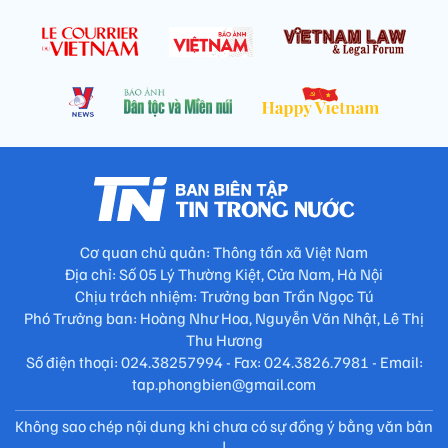
Cơ quan chủ quản: Thông tấn xã Việt Nam
Địa chỉ: Số 05 Lý Thường Kiệt, Cửa Nam, Hà Nội
Chịu trách nhiệm: Trưởng ban Trần Ngọc Tú
Phó Trưởng ban: Hoàng Như Hoa, Nguyễn Văn Nhật, Lê Thị
Thu Hương
Số điện thoại: 024.38257994 - Fax: 024.3826.7981 - Email:
tap.phongbien@gmail.com
Không sao chép nội dung khi chưa có sự đồng ý bằng văn bản
!