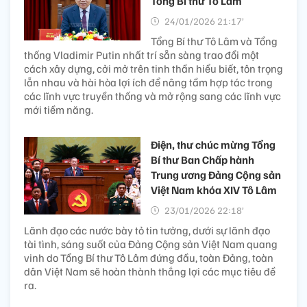
Tổng Bí thư Tô Lâm
24/01/2026 21:17’
Tổng Bí thư Tô Lâm và Tổng
thống Vladimir Putin nhất trí sẵn sàng trao đổi một
cách xây dựng, cởi mở trên tinh thần hiểu biết, tôn trọng
lẫn nhau và hài hòa lợi ích để nâng tầm hợp tác trong
các lĩnh vực truyền thống và mở rộng sang các lĩnh vực
mới tiềm năng.
Điện, thư chúc mừng Tổng
Bí thư Ban Chấp hành
Trung ương Đảng Cộng sản
Việt Nam khóa XIV Tô Lâm
23/01/2026 22:18’
Lãnh đạo các nước bày tỏ tin tưởng, dưới sự lãnh đạo
tài tình, sáng suốt của Đảng Cộng sản Việt Nam quang
vinh do Tổng Bí thư Tô Lâm đứng đầu, toàn Đảng, toàn
dân Việt Nam sẽ hoàn thành thắng lợi các mục tiêu đề
ra.