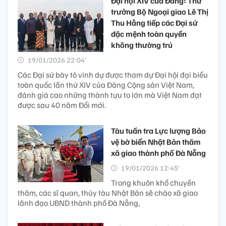
Đại hội XIV của Đảng: Thứ
trưởng Bộ Ngoại giao Lê Thị
Thu Hằng tiếp các Đại sứ
đặc mệnh toàn quyền
không thường trú
19/01/2026 22:04’
Các Đại sứ bày tỏ vinh dự được tham dự Đại hội đại biểu
toàn quốc lần thứ XIV của Đảng Cộng sản Việt Nam,
đánh giá cao những thành tựu to lớn mà Việt Nam đạt
được sau 40 năm Đổi mới.
Tàu tuần tra Lực lượng Bảo
vệ bờ biển Nhật Bản thăm
xã giao thành phố Đà Nẵng
19/01/2026 12:45’
Trong khuôn khổ chuyến
thăm, các sĩ quan, thủy tàu Nhật Bản sẽ chào xã giao
lãnh đạo UBND thành phố Đà Nẵng,