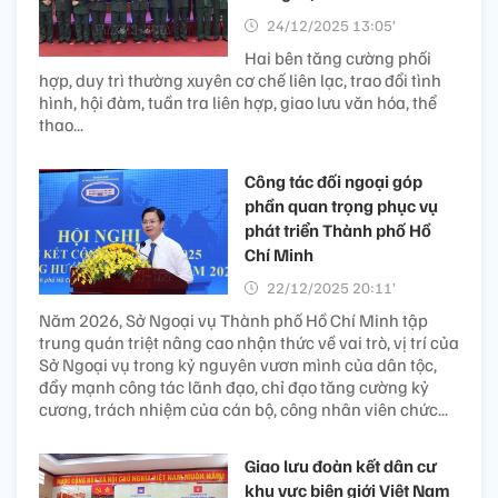
24/12/2025 13:05’
Hai bên tăng cường phối
hợp, duy trì thường xuyên cơ chế liên lạc, trao đổi tình
hình, hội đàm, tuần tra liên hợp, giao lưu văn hóa, thể
thao...
Công tác đối ngoại góp
phần quan trọng phục vụ
phát triển Thành phố Hồ
Chí Minh
22/12/2025 20:11’
Năm 2026, Sở Ngoại vụ Thành phố Hồ Chí Minh tập
trung quán triệt nâng cao nhận thức về vai trò, vị trí của
Sở Ngoại vụ trong kỷ nguyên vươn mình của dân tộc,
đẩy mạnh công tác lãnh đạo, chỉ đạo tăng cường kỷ
cương, trách nhiệm của cán bộ, công nhân viên chức...
Giao lưu đoàn kết dân cư
khu vực biên giới Việt Nam