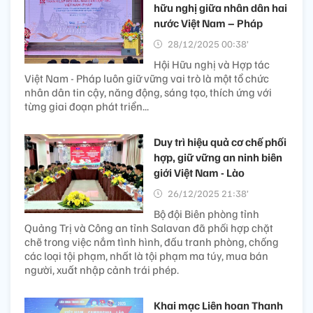
hữu nghị giữa nhân dân hai
nước Việt Nam – Pháp
28/12/2025 00:38’
Hội Hữu nghị và Hợp tác
Việt Nam - Pháp luôn giữ vững vai trò là một tổ chức
nhân dân tin cậy, năng động, sáng tạo, thích ứng với
từng giai đoạn phát triển...
Duy trì hiệu quả cơ chế phối
hợp, giữ vững an ninh biên
giới Việt Nam - Lào
26/12/2025 21:38’
Bộ đội Biên phòng tỉnh
Quảng Trị và Công an tỉnh Salavan đã phối hợp chặt
chẽ trong việc nắm tình hình, đấu tranh phòng, chống
các loại tội phạm, nhất là tội phạm ma túy, mua bán
người, xuất nhập cảnh trái phép.
Khai mạc Liên hoan Thanh