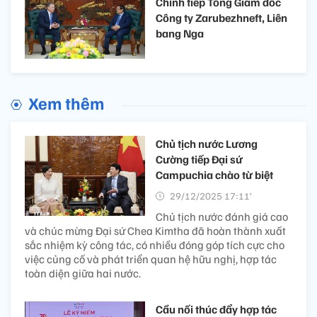
Chính tiếp Tổng Giám đốc
Công ty Zarubezhneft, Liên
bang Nga
Xem thêm
Chủ tịch nước Lương
Cường tiếp Đại sứ
Campuchia chào từ biệt
29/12/2025 17:11’
Chủ tịch nước đánh giá cao
và chúc mừng Đại sứ Chea Kimtha đã hoàn thành xuất
sắc nhiệm kỳ công tác, có nhiều đóng góp tích cực cho
việc củng cố và phát triển quan hệ hữu nghị, hợp tác
toàn diện giữa hai nước.
Cầu nối thúc đẩy hợp tác