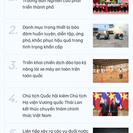
Trưởng Ban Nghiên cứu phát
triển thành phố
Danh mục trang thiết bị bảo
đảm huấn luyện, diễn tập, ứng
phó, khắc phục hậu quả trong
tình trạng khẩn cấp
Triển khai chiến dịch đào tạo kỹ
năng lái xe máy an toàn trên
toàn quốc
Chủ tịch Quốc hội kiêm Chủ tịch
Hạ viện Vương quốc Thái Lan
kết thúc chuyến thăm chính
thức Việt Nam
Liên tiếp xảy ra các vụ đuối nước