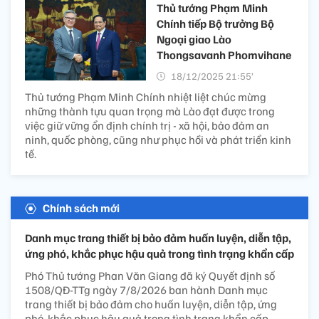
Thủ tướng Phạm Minh
Chính tiếp Bộ trưởng Bộ
Ngoại giao Lào
Thongsavanh Phomvihane
18/12/2025 21:55’
Thủ tướng Phạm Minh Chính nhiệt liệt chúc mừng
những thành tựu quan trọng mà Lào đạt được trong
việc giữ vững ổn định chính trị - xã hội, bảo đảm an
ninh, quốc phòng, cũng như phục hồi và phát triển kinh
tế.
Chính sách mới
Danh mục trang thiết bị bảo đảm huấn luyện, diễn tập,
ứng phó, khắc phục hậu quả trong tình trạng khẩn cấp
Phó Thủ tướng Phan Văn Giang đã ký Quyết định số
1508/QĐ-TTg ngày 7/8/2026 ban hành Danh mục
trang thiết bị bảo đảm cho huấn luyện, diễn tập, ứng
phó, khắc phục hậu quả trong tình trạng khẩn cấp.