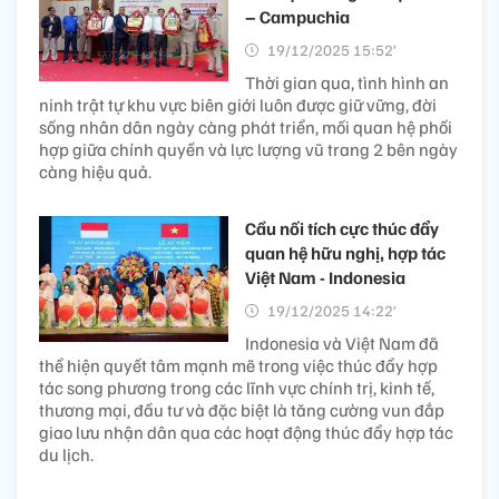
– Campuchia
19/12/2025 15:52’
Thời gian qua, tình hình an
ninh trật tự khu vực biên giới luôn được giữ vững, đời
sống nhân dân ngày càng phát triển, mối quan hệ phối
hợp giữa chính quyền và lực lượng vũ trang 2 bên ngày
càng hiệu quả.
Cầu nối tích cực thúc đẩy
quan hệ hữu nghị, hợp tác
Việt Nam - Indonesia
19/12/2025 14:22’
Indonesia và Việt Nam đã
thể hiện quyết tâm mạnh mẽ trong việc thúc đẩy hợp
tác song phương trong các lĩnh vực chính trị, kinh tế,
thương mại, đầu tư và đặc biệt là tăng cường vun đắp
giao lưu nhận dân qua các hoạt động thúc đẩy hợp tác
du lịch.