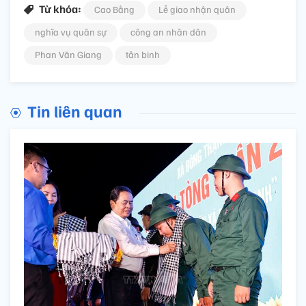
Từ khóa:
Cao Bằng
Lễ giao nhận quân
nghĩa vụ quân sự
công an nhân dân
Phan Văn Giang
tân binh
Tin liên quan