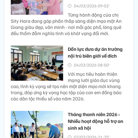
04/03/2026 09:02’
Từng hành động của chị
Sity Hara đang góp phần thắp sáng diện mạo một An
Giang giàu đẹp, văn minh - nơi mỗi góc phố, làng quê
đều thấm đẫm nghĩa tình và khát vọng đổi mới.
Dồn lực đưa dự án trường
nội trú biên giới về đích
04/03/2026 08:50’
Với mục tiêu hoàn thiện
mạng lưới giáo dục vùng
cao, tỉnh kỳ vọng sẽ tạo nên một diện mạo mới khang
trang, đáp ứng kỳ vọng học tập của con em đồng bào
các dân tộc thiểu số vào năm 2026.
Tháng thanh niên 2026 :
Nhiều hoạt động hỗ trợ an
sinh xã hội
03/03/2026 21:35’