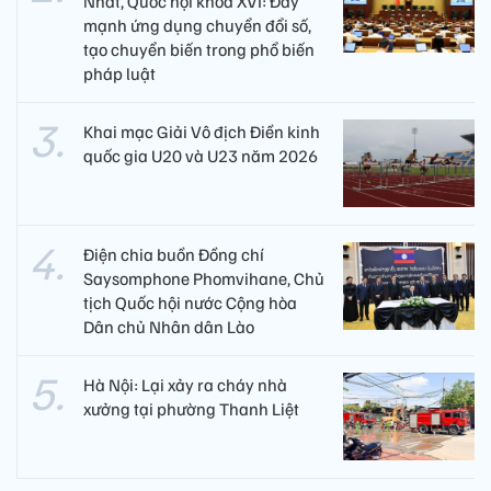
Nhất, Quốc hội khóa XVI: Đẩy
mạnh ứng dụng chuyển đổi số,
tạo chuyển biến trong phổ biến
pháp luật
Khai mạc Giải Vô địch Điền kinh
quốc gia U20 và U23 năm 2026
Điện chia buồn Đồng chí
Saysomphone Phomvihane, Chủ
tịch Quốc hội nước Cộng hòa
Dân chủ Nhân dân Lào
Hà Nội: Lại xảy ra cháy nhà
xưởng tại phường Thanh Liệt