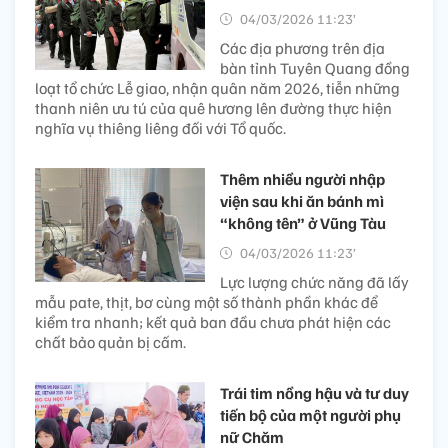
04/03/2026 11:23’
Các địa phương trên địa
bàn tỉnh Tuyên Quang đồng
loạt tổ chức Lễ giao, nhận quân năm 2026, tiễn những
thanh niên ưu tú của quê hương lên đường thực hiện
nghĩa vụ thiêng liêng đối với Tổ quốc.
Thêm nhiều người nhập
viện sau khi ăn bánh mì
“không tên” ở Vũng Tàu
04/03/2026 11:23’
Lực lượng chức năng đã lấy
mẫu pate, thịt, bơ cùng một số thành phần khác để
kiểm tra nhanh; kết quả ban đầu chưa phát hiện các
chất bảo quản bị cấm.
Trái tim nồng hậu và tư duy
tiến bộ của một người phụ
nữ Chăm